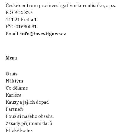
České centrum pro investigativní žurnalistiku, o.p.s.
P. O. BOX 827
111 21 Praha 1
IČO:
01680081
Email:
info@investigace.cz
Menu
O nás
Náš tým
Co děláme
Kariéra
Kauzy a jejich dopad
Partneři
Použití našeho obsahu
Zásady přijímání darů
Etický kodex