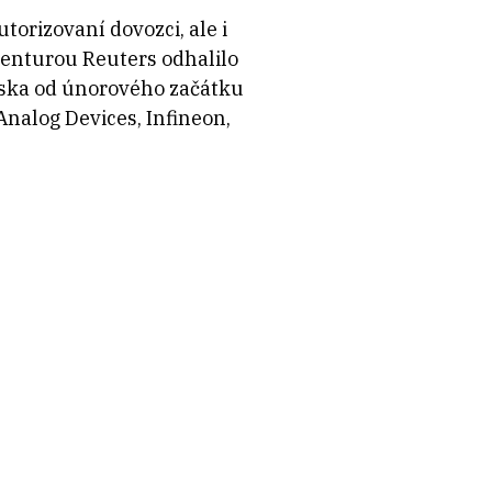
orizovaní dovozci, ale i
enturou Reuters odhalilo
Ruska od únorového začátku
Analog Devices, Infineon,