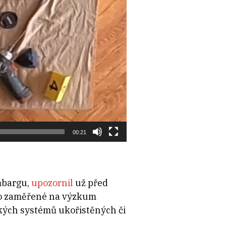
00:21
mbargu,
upozornil
už před
sko zaměřené na výzkum
kých systémů ukořistěných či