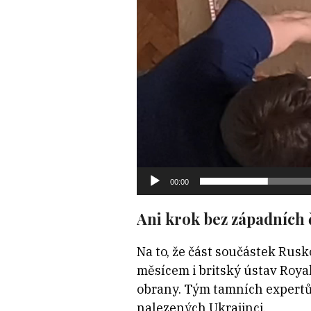
00:00
Ani krok bez západních 
Na to, že část součástek Rus
měsícem i britský ústav Roya
obrany. Tým tamních expertů
nalezených Ukrajinci.