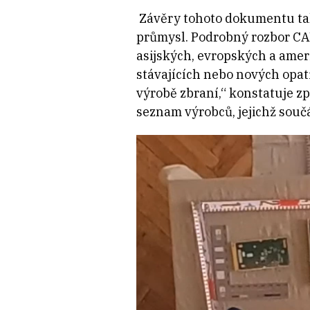
Závěry tohoto dokumentu tak
průmysl. Podrobný rozbor CAR
asijských, evropských a amer
stávajících nebo nových opat
výrobě zbraní,“ konstatuje z
seznam výrobců, jejichž souč
Video
přehrávač