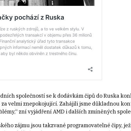
dních společností se k dodávkám čipů do Ruska konk
t za velmi znepokojující. Zahájili jsme důkladnou ko
oblémy,“ zní vyjádření AMD i dalších zmíněných spole
ho zájmu jsou takzvané programovatelné čipy, jež 