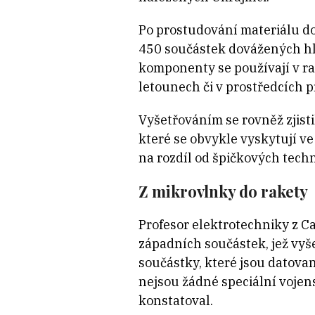
Po prostudování materiálu dos
450 součástek dovážených hla
komponenty se používají v ra
letounech či v prostředcích p
Vyšetřováním se rovněž zjisti
které se obvykle vyskytují v
na rozdíl od špičkových te
Z mikrovlnky do rakety
Profesor elektrotechniky z 
západních součástek, jež vyš
součástky, které jsou datova
nejsou žádné speciální vojens
konstatoval.