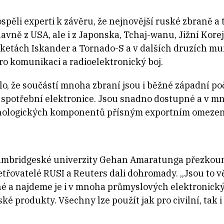
pěli experti k závěru, že nejnovější ruské zbraně a 
vně z USA, ale i z Japonska, Tchaj-wanu, Jižní Kore
ketách Iskander a Tornado-S a v dalších druzích mun
ro komunikaci a radioelektronický boj.
lo, že součástí mnoha zbraní jsou i běžné západní počí
e spotřební elektronice. Jsou snadno dostupné a v 
chnologických komponentů přísným exportním omeze
Cambridgeské univerzity Gehan Amaratunga přezkou
etřovatelé RUSI a Reuters dali dohromady. „Jsou to 
né a najdeme je i v mnoha průmyslových elektronick
ké produkty. Všechny lze použít jak pro civilní, tak i