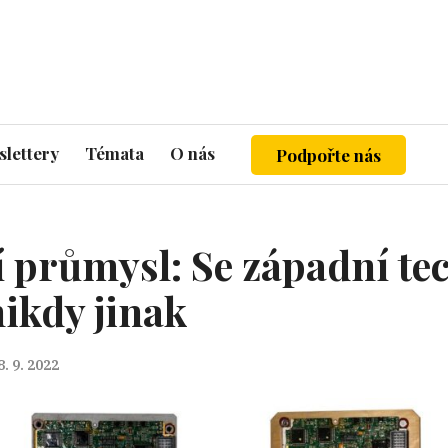
lettery
Témata
O nás
Podpořte nás
 průmysl: Se západní te
nikdy jinak
8. 9. 2022