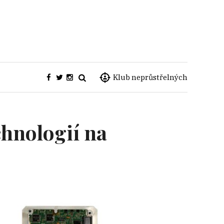
Klub neprůstřelných
chnologií na