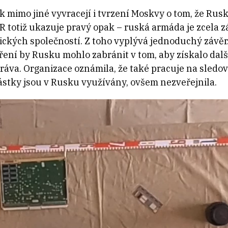
 mimo jiné vyvracejí i tvrzení Moskvy o tom, že Rus
 totiž ukazuje pravý opak – ruská armáda je zcela z
ických společností. Z toho vyplývá jednoduchý závěr
ření by Rusku mohlo zabránit v tom, aby získalo dalš
práva. Organizace oznámila, že také pracuje na sledo
ástky jsou v Rusku využívány, ovšem nezveřejnila.