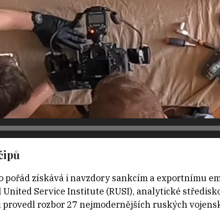
čipů
ko pořád získává i navzdory sankcím a exportnímu e
l United Service Institute (RUSI), analytické středi
 provedl rozbor 27 nejmodernějších ruských vojens