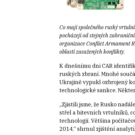
Co mají společného ruský vrtulní
pocházejí od stejných zahraničníc
organizace Conflict Armament Res
oblastí zasažených konflikty.
K dnešnímu dni CAR identifi
ruských zbraní. Mnohé součás
Ukrajině vypukl ozbrojený ko
technologické sankce. Někte
„Zjistili jsme, že Rusko nadá
střel a bitevních vrtulníků,
technologií. Většina počítačo
2014,“ shrnul zjištění analyt