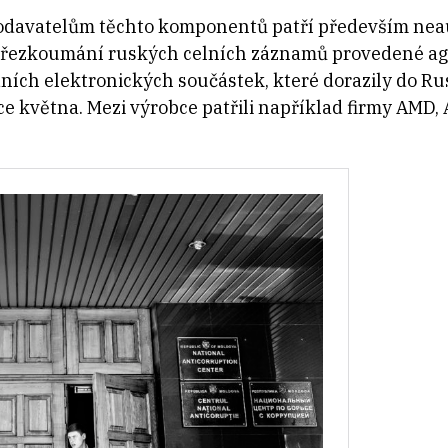
odavatelům těchto komponentů patří především neaut
 Přezkoumání ruských celních záznamů provedené ag
dních elektronických součástek, které dorazily do 
e května. Mezi výrobce patřili například firmy AMD, 