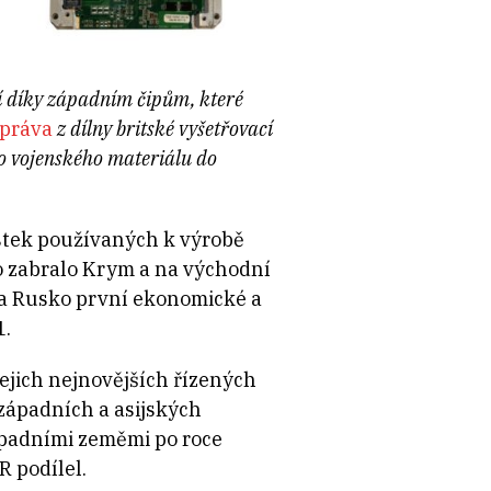
jí díky západním čipům, které
zpráva
z dílny britské vyšetřovací
ho vojenského materiálu do
stek používaných k výrobě
o zabralo Krym a na východní
 na Rusko první ekonomické a
1.
jejich nejnovějších řízených
 západních a asijských
západními zeměmi po roce
R podílel.