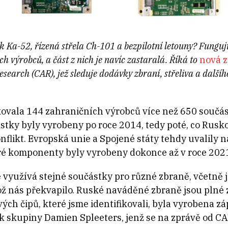
k Ka-52, řízená střela Ch-101 a bezpilotní letouny? Fungu
h výrobců, a část z nich je navíc zastaralá. Říká to
nová 
earch (CAR), jež sleduje dodávky zbraní, střeliva a další
kovala 144 zahraničních výrobců více než 650 součá
tky byly vyrobeny po roce 2014, tedy poté, co Rusk
nflikt. Evropská unie a Spojené státy tehdy uvalily
ré komponenty byly vyrobeny dokonce až v roce 202
le využívá stejné součástky pro různé zbraně, včetně 
 což nás překvapilo. Ruské naváděné zbraně jsou plné
vých čipů, které jsme identifikovali, byla vyrobena 
ik skupiny Damien Spleeters, jenž se na zprávě od CA