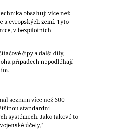
technika obsahují více než
je a evropských zemí. Tyto
ice, v bezpilotních
tačové čipy a další díly,
mnoha případech nepodléhají
ním.
mal seznam více než 600
většinou standardní
ých systémech. Jako takové to
 vojenské účely,“