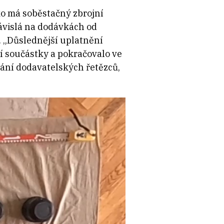
ko má soběstačný zbrojní
ávislá na dodávkách od
. „Důslednější uplatnění
í součástky a pokračovalo ve
vání dodavatelských řetězců,