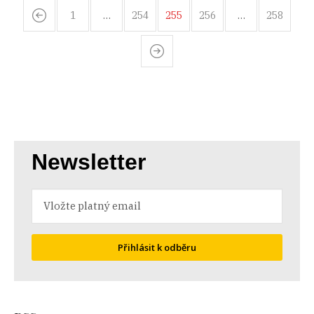
1
…
254
255
256
…
258
Newsletter
Přihlásit k odběru