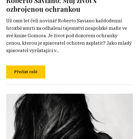
Roberto Saviano: Můj život s
ozbrojenou ochrankou
Už osm let čelí novinář Roberto Saviano každodenní
hrozbě smrti za odhalení tajemství neapolské mafie ve
své knize Gomora. Je život pod dozorem ochranky
cenou, kterou je spisovatel ochoten zaplatit? Jako mladý
spisovatel vyrůstající v...
Přečíst celé