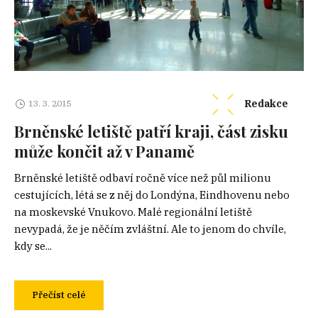
Redakce
13. 3. 2015
Brněnské letiště patří kraji, část zisku
může končit až v Panamě
Brněnské letiště odbaví ročně více než půl milionu
cestujících, létá se z něj do Londýna, Eindhovenu nebo
na moskevské Vnukovo. Malé regionální letiště
nevypadá, že je něčím zvláštní. Ale to jenom do chvíle,
kdy se...
Přečíst celé