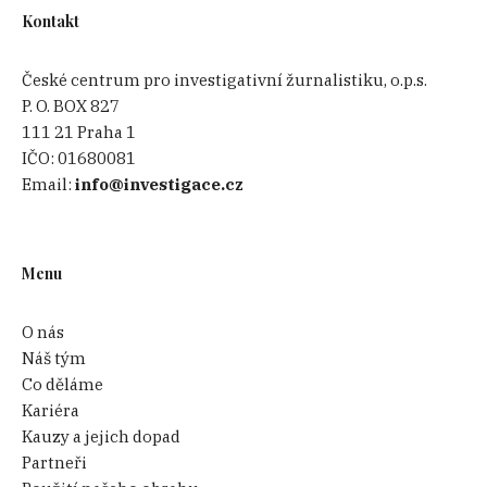
Kontakt
České centrum pro investigativní žurnalistiku, o.p.s.
P. O. BOX 827
111 21 Praha 1
IČO:
01680081
Email:
info@investigace.cz
Menu
O nás
Náš tým
Co děláme
Kariéra
Kauzy a jejich dopad
Partneři