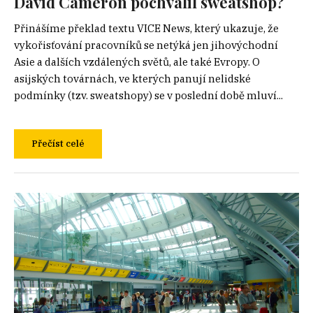
David Cameron pochválil sweatshop?
Přinášíme překlad textu VICE News, který ukazuje, že
vykořisťování pracovníků se netýká jen jihovýchodní
Asie a dalších vzdálených světů, ale také Evropy. O
asijských továrnách, ve kterých panují nelidské
podmínky (tzv. sweatshopy) se v poslední době mluví...
Přečíst celé