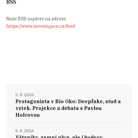
RSS
Naše RSS najdete na adrese
https://www.investigace.cz/feed
5. 8. 2026
Protagonista v Bio Oko: Deepfake, stud a
vztek. Projekce a debata s Pavlou
Holcovou
5. 8. 2026
Větrníky, zemní plyn, ale i budovy