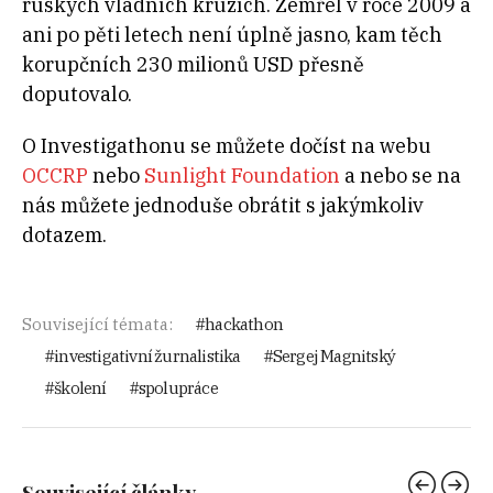
ruských vládních kruzích. Zemřel v roce 2009 a
ani po pěti letech není úplně jasno, kam těch
korupčních 230 milionů USD přesně
doputovalo.
O Investigathonu se můžete dočíst na webu
OCCRP
nebo
Sunlight Foundation
a nebo se na
nás můžete jednoduše obrátit s jakýmkoliv
dotazem.
Související témata:
hackathon
investigativní žurnalistika
Sergej Magnitský
školení
spolupráce
Související články