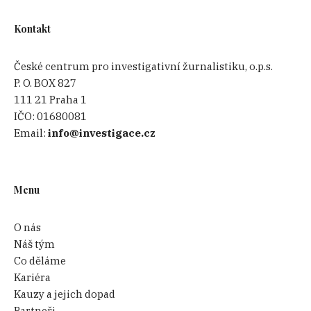
Kontakt
České centrum pro investigativní žurnalistiku, o.p.s.
P. O. BOX 827
111 21 Praha 1
IČO:
01680081
Email:
info@investigace.cz
Menu
O nás
Náš tým
Co děláme
Kariéra
Kauzy a jejich dopad
Partneři