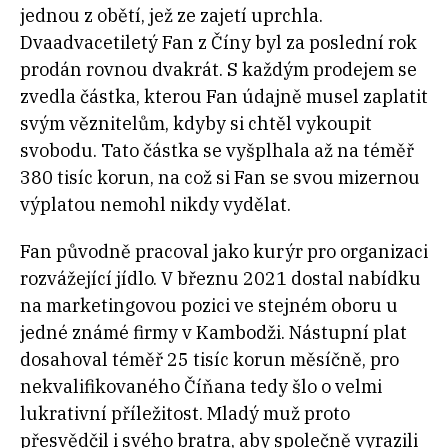
jednou z obětí, jež ze zajetí uprchla.
Dvaadvacetiletý Fan z Číny byl za poslední rok
prodán rovnou dvakrát. S každým prodejem se
zvedla částka, kterou Fan údajně musel zaplatit
svým věznitelům, kdyby si chtěl vykoupit
svobodu. Tato částka se vyšplhala až na téměř
380 tisíc korun, na což si Fan se svou mizernou
výplatou nemohl nikdy vydělat.
Fan původně pracoval jako kurýr pro organizaci
rozvážející jídlo. V březnu 2021 dostal nabídku
na marketingovou pozici ve stejném oboru u
jedné známé firmy v Kambodži. Nástupní plat
dosahoval téměř 25 tisíc korun měsíčně, pro
nekvalifikovaného Číňana tedy šlo o velmi
lukrativní příležitost. Mladý muž proto
přesvědčil i svého bratra, aby společně vyrazili