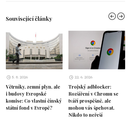
Související články
5. 8. 2026
22. 6. 2026
Větrníky, zemní plyn, ale
Trojský adblocker:
i budovy Evropské
Rozšíření v Chromu se
komise: Co vlastní čínský
tváří prospěšně, ale
státní fond v Evropě?
mohou vás špehovat.
Nikdo to neřeší