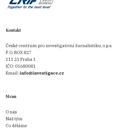
Kontakt
České centrum pro investigativní žurnalistiku, o.p.s.
P. O. BOX 827
111 21 Praha 1
IČO:
01680081
Email:
info@investigace.cz
Menu
O nás
Náš tým
Co děláme