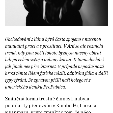
Obchodování s lidmi bývá často spojeno s nucenou
manuální prací a s prostitucí. V Asii se ale rozmohl
trend, kdy jsou oběti tohoto byznysu nuceny obírat
lidi po celém světě o miliony korun. K tomu dochází
jak jinak než přes internet. V případě neposlušnosti
hrozí těmto lidem fyzické násilí, odpírání jídla a další
typy týrání. Se zprávou přišli naši kolegové z
amerického deníku ProPublica.
Zmíněná forma trestné činnosti nabyla
popularity především v Kambodži, Laosu a
Myanmaru. První zmínky o tom, že něco