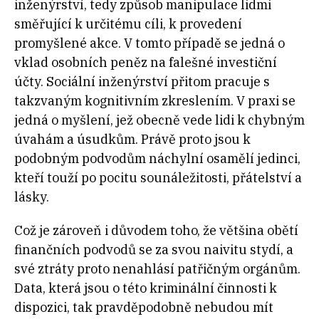
inženýrství, tedy způsob manipulace lidmi
směřující k určitému cíli, k provedení
promyšlené akce. V tomto případě se jedná o
vklad osobních peněz na falešné investiční
účty. Sociální inženýrství přitom pracuje s
takzvaným kognitivním zkreslením. V praxi se
jedná o myšlení, jež obecně vede lidi k chybným
úvahám a úsudkům. Právě proto jsou k
podobným podvodům náchylní osamělí jedinci,
kteří touží po pocitu sounáležitosti, přátelství a
lásky.
Což je zároveň i důvodem toho, že většina obětí
finančních podvodů se za svou naivitu stydí, a
své ztráty proto nenahlásí patřičným orgánům.
Data, která jsou o této kriminální činnosti k
dispozici, tak pravděpodobně nebudou mít