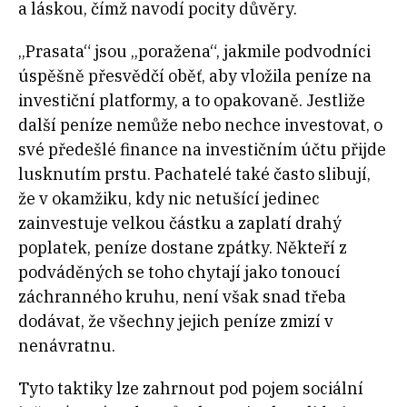
a láskou, čímž navodí pocity důvěry.
„Prasata“ jsou „poražena“, jakmile podvodníci
úspěšně přesvědčí oběť, aby vložila peníze na
investiční platformy, a to opakovaně. Jestliže
další peníze nemůže nebo nechce investovat, o
své předešlé finance na investičním účtu přijde
lusknutím prstu. Pachatelé také často slibují,
že v okamžiku, kdy nic netušící jedinec
zainvestuje velkou částku a zaplatí drahý
poplatek, peníze dostane zpátky. Někteří z
podváděných se toho chytají jako tonoucí
záchranného kruhu, není však snad třeba
dodávat, že všechny jejich peníze zmizí v
nenávratnu.
Tyto taktiky lze zahrnout pod pojem sociální