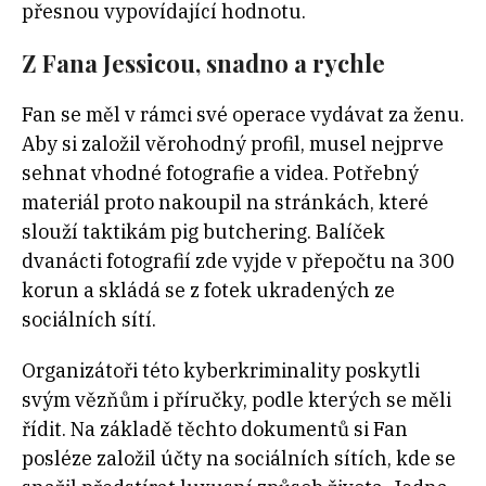
přesnou vypovídající hodnotu.
Z Fana Jessicou, snadno a rychle
Fan se měl v rámci své operace vydávat za ženu.
Aby si založil věrohodný profil, musel nejprve
sehnat vhodné fotografie a videa. Potřebný
materiál proto nakoupil na stránkách, které
slouží taktikám pig butchering. Balíček
dvanácti fotografií zde vyjde v přepočtu na 300
korun a skládá se z fotek ukradených ze
sociálních sítí.
Organizátoři této kyberkriminality poskytli
svým vězňům i příručky, podle kterých se měli
řídit. Na základě těchto dokumentů si Fan
posléze založil účty na sociálních sítích, kde se