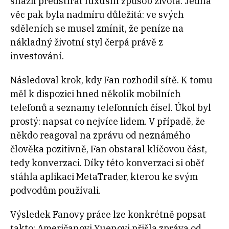
snažil předstírat luxusní způsob života. Jedna
věc pak byla nadmíru důležitá: ve svých
sděleních se musel zmínit, že peníze na
nákladný životní styl čerpá právě z
investování.
Následoval krok, kdy Fan rozhodil sítě. K tomu
měl k dispozici hned několik mobilních
telefonů a seznamy telefonních čísel. Úkol byl
prostý: napsat co nejvíce lidem. V případě, že
někdo reagoval na zprávu od neznámého
člověka pozitivně, Fan obstaral klíčovou část,
tedy konverzaci. Díky této konverzaci si oběť
stáhla aplikaci MetaTrader, kterou ke svým
podvodům používali.
Výsledek Fanovy práce lze konkrétně popsat
takto: Američanovi Yuenovi přišla zpráva od