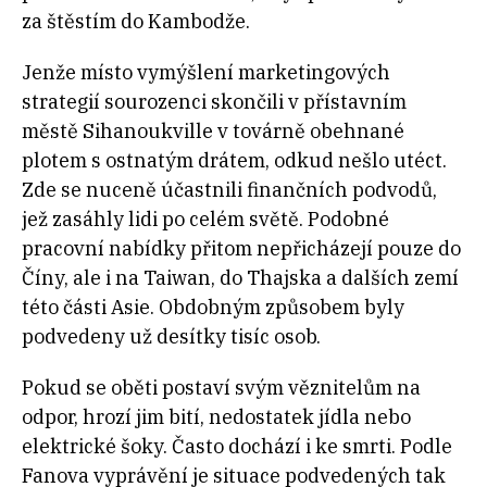
za štěstím do Kambodže.
Jenže místo vymýšlení marketingových
strategií sourozenci skončili v přístavním
městě Sihanoukville v továrně obehnané
plotem s ostnatým drátem, odkud nešlo utéct.
Zde se nuceně účastnili finančních podvodů,
jež zasáhly lidi po celém světě. Podobné
pracovní nabídky přitom nepřicházejí pouze do
Číny, ale i na Taiwan, do Thajska a dalších zemí
této části Asie. Obdobným způsobem byly
podvedeny už desítky tisíc osob.
Pokud se oběti postaví svým věznitelům na
odpor, hrozí jim bití, nedostatek jídla nebo
elektrické šoky. Často dochází i ke smrti. Podle
Fanova vyprávění je situace podvedených tak