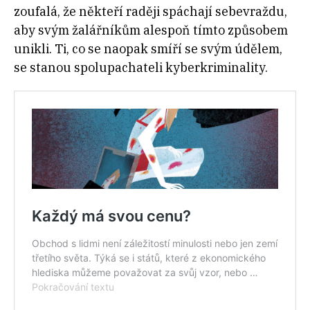
zoufalá, že někteří raději spáchají sebevraždu,
aby svým žalářníkům alespoň tímto způsobem
unikli. Ti, co se naopak smíří se svým údělem,
se stanou spolupachateli kyberkriminality.