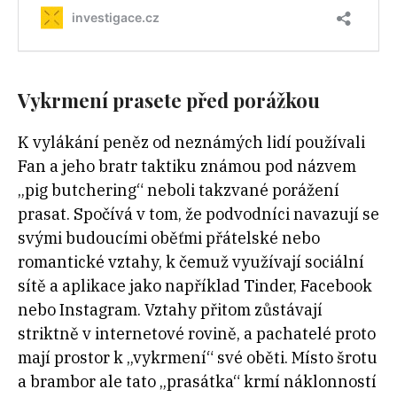
Vykrmení prasete před porážkou
K vylákání peněz od neznámých lidí používali
Fan a jeho bratr taktiku známou pod názvem
„pig butchering“ neboli takzvané porážení
prasat. Spočívá v tom, že podvodníci navazují se
svými budoucími oběťmi přátelské nebo
romantické vztahy, k čemuž využívají sociální
sítě a aplikace jako například Tinder, Facebook
nebo Instagram. Vztahy přitom zůstávají
striktně v internetové rovině, a pachatelé proto
mají prostor k „vykrmení“ své oběti. Místo šrotu
a brambor ale tato „prasátka“ krmí náklonností