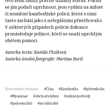
této zemi žádný právně uznaný status. Pokud
se jim podaří uprchnout, jsou vydáni na milost
či nemilost kambodžské policii, která s nimi
často zachází jako s nelegálními přistěhovalci.
V některých případech policie dokonce
pronásleduje jedince, kteří se snaží uprchlým
obětem pomoci.
Autorka textu: Kamila Plzáková
Autorka úvodní fotografie: Martina Bartl
Související témata:
Čína
Kambodža
kyberzločin
Myanmar
obchod s lidmi
online podvody
pašování lidí
sociální sítě