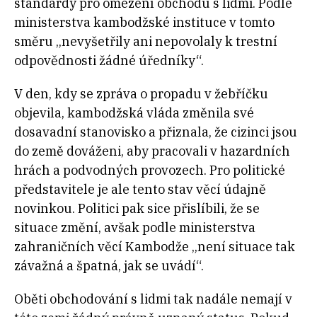
standardy pro omezení obchodu s lidmi. Podle
ministerstva kambodžské instituce v tomto
směru „nevyšetřily ani nepovolaly k trestní
odpovědnosti žádné úředníky“.
V den, kdy se zpráva o propadu v žebříčku
objevila, kambodžská vláda změnila své
dosavadní stanovisko a přiznala, že cizinci jsou
do země dováženi, aby pracovali v hazardních
hrách a podvodných provozech. Pro politické
představitele je ale tento stav věcí údajně
novinkou. Politici pak sice přislíbili, že se
situace změní, avšak podle ministerstva
zahraničních věcí Kambodže „není situace tak
závažná a špatná, jak se uvádí“.
Oběti obchodování s lidmi tak nadále nemají v