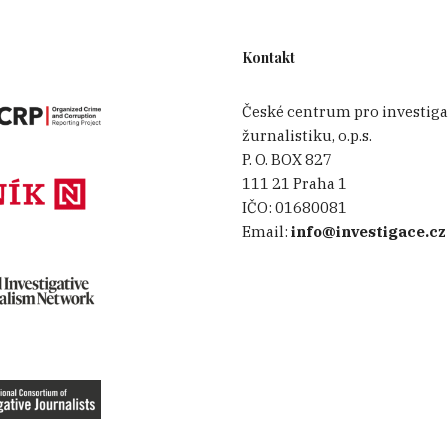
Kontakt
České centrum pro investiga
žurnalistiku, o.p.s.
P. O. BOX 827
111 21 Praha 1
IČO:
01680081
Email:
info@investigace.cz