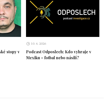
10. 6. 2026
ké stopy v
Podcast Odposlech: Kdo vyhraje v
Mexiku – fotbal nebo násilí?