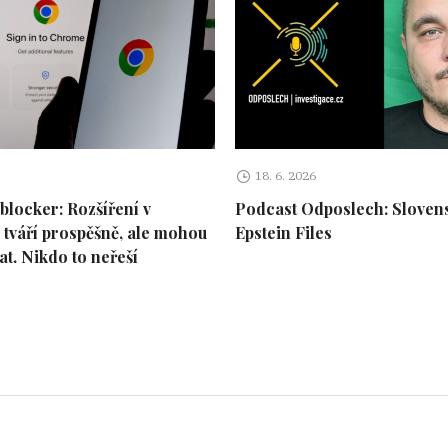
18. 6. 2026
blocker: Rozšíření v
Podcast Odposlech: Slovens
tváří prospěšně, ale mohou
Epstein Files
at. Nikdo to neřeší