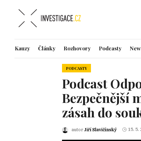
Kauzy
Články
Rozhovory
Podcasty
News
PODCASTY
Podcast Odpo
Bezpečnější m
zásah do sou
15. 5.
autor
Jiří Slavičínský