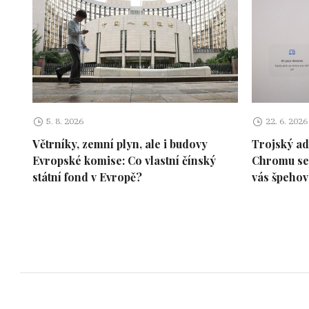
5. 8. 2026
22. 6. 2026
Větrníky, zemní plyn, ale i budovy
Trojský ad
Evropské komise: Co vlastní čínský
Chromu se 
státní fond v Evropě?
vás špehov