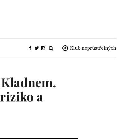
Klub neprůstřelných
d Kladnem.
riziko a