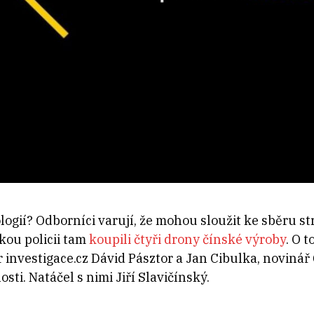
gií? Odborníci varují, že mohou sloužit ke sběru st
kou policii tam
koupili čtyři drony čínské výroby
. O t
 investigace.cz Dávid Pásztor a Jan Cibulka, novinář
ti. Natáčel s nimi Jiří Slavičínský.