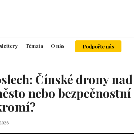
lettery
Témata
O nás
Podpořte nás
slech: Čínské drony na
ěsto nebo bezpečnostní 
kromí?
 2026