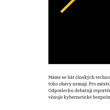
Máme se bát čínských technolo
toho obavy nemají. Pro městs
Odposlechu debatují reportér
věnuje kybernetické bezpečnos