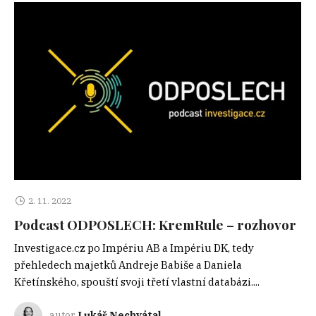
2. 11. 2022
Podcast ODPOSLECH: KremRule – rozhovor
Investigace.cz po Impériu AB a Impériu DK, tedy
přehledech majetků Andreje Babiše a Daniela
Křetínského, spouští svoji třetí vlastní databázi....
autor
Lukáš Nechvátal