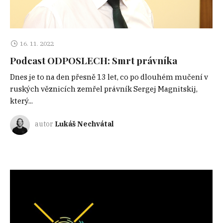
16. 11. 2022
Podcast ODPOSLECH: Smrt právníka
Dnes je to na den přesně 13 let, co po dlouhém mučení v
ruských věznicích zemřel právník Sergej Magnitskij,
který...
autor
Lukáš Nechvátal