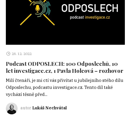
28. 12. 2022
Podcast ODPOSLECH: 100 Odposlechů, 10
let investigace.cz, 1 Pavla Holcová – rozhovor
Milí čtenáři, je mi ctí vás přivítat u jubilejního stého dílu
Odposlechu, podcastu investigace.cz. Tento díl také
vychází těsně před...
autor
Lukáš Nechvátal