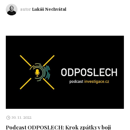
autor
Lukáš Nechvátal
30. 11. 2022
Podcast ODPOSLECH: Krok zpátky v boji