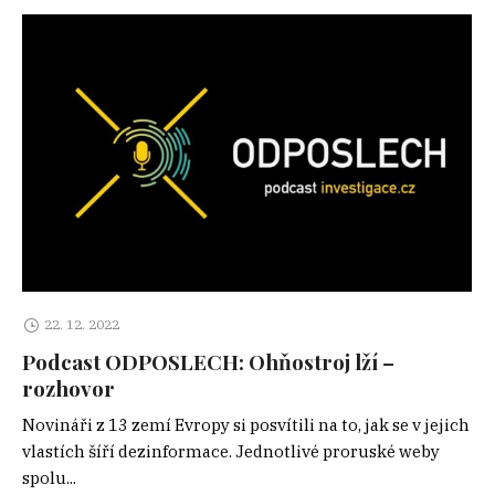
22. 12. 2022
Podcast ODPOSLECH: Ohňostroj lží –
rozhovor
Novináři z 13 zemí Evropy si posvítili na to, jak se v jejich
vlastích šíří dezinformace. Jednotlivé proruské weby
spolu...