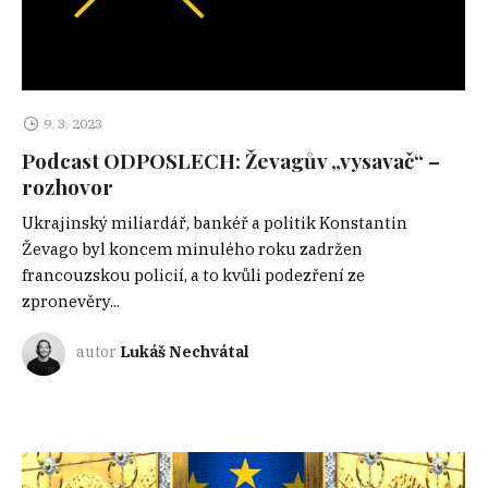
9. 3. 2023
Podcast ODPOSLECH: Ževagův „vysavač“ –
rozhovor
Ukrajinský miliardář, bankéř a politik Konstantin
Ževago byl koncem minulého roku zadržen
francouzskou policií, a to kvůli podezření ze
zpronevěry...
autor
Lukáš Nechvátal