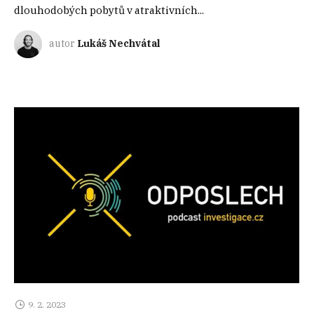
dlouhodobých pobytů v atraktivních...
autor
Lukáš Nechvátal
9. 2. 2023