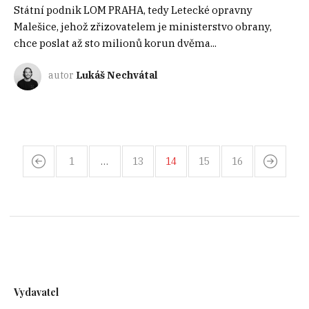
Státní podnik LOM PRAHA, tedy Letecké opravny
Malešice, jehož zřizovatelem je ministerstvo obrany,
chce poslat až sto milionů korun dvěma...
autor
Lukáš Nechvátal
1
…
13
14
15
16
Vydavatel