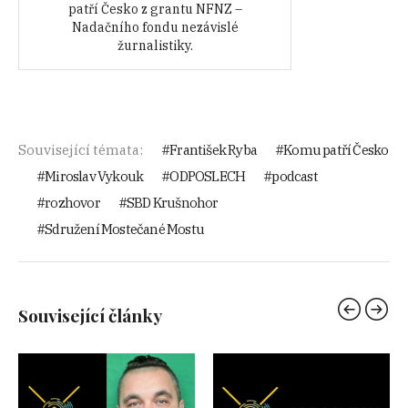
patří Česko z grantu NFNZ –
Nadačního fondu nezávislé
žurnalistiky.
Související témata:
František Ryba
Komu patří Česko
Miroslav Vykouk
ODPOSLECH
podcast
rozhovor
SBD Krušnohor
Sdružení Mostečané Mostu
Související články