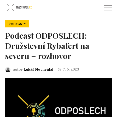
PODCASTY
Podcast ODPOSLECH:
Družstevní Rybafert na
severu – rozhovor
7. 6. 2023
autor
Lukáš Nechvátal