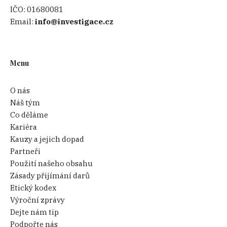
IČO:
01680081
Email:
info@investigace.cz
Menu
O nás
Náš tým
Co děláme
Kariéra
Kauzy a jejich dopad
Partneři
Použití našeho obsahu
Zásady přijímání darů
Etický kodex
Výroční zprávy
Dejte nám tip
Podpořte nás