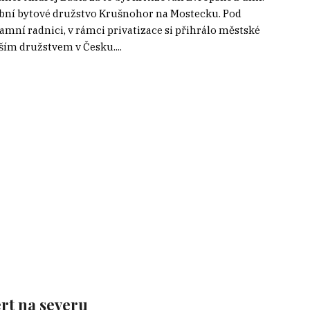
bní bytové družstvo Krušnohor na Mostecku. Pod
ní radnici, v rámci privatizace si přihrálo městské
tším družstvem v Česku....
rt na severu