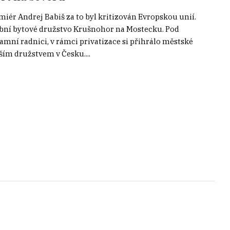
miér Andrej Babiš za to byl kritizován Evropskou unií.
bní bytové družstvo Krušnohor na Mostecku. Pod
ní radnici, v rámci privatizace si přihrálo městské
tším družstvem v Česku....