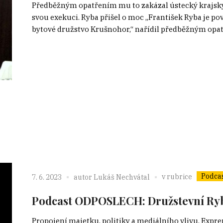
Předběžným opatřením mu to zakázal ústecký krajský s
svou exekuci. Ryba přišel o moc „František Ryba je po
bytové družstvo Krušnohor,“ nařídil předběžným opatř
Podca
v rubrice
7. 6. 2023
autor
Lukáš Nechvátal
Podcast ODPOSLECH: Družstevní Ryb
Propojení majetku, politiky a mediálního vlivu. Expre