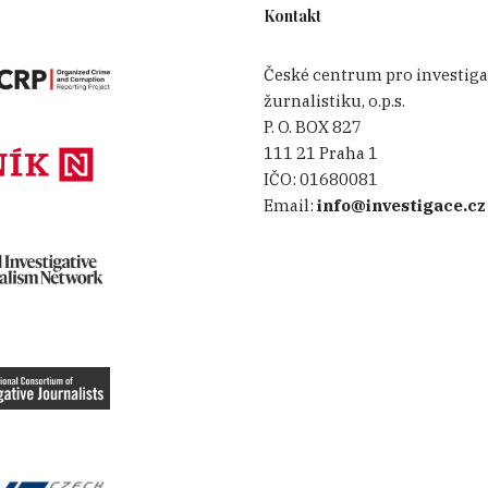
Kontakt
České centrum pro investiga
žurnalistiku, o.p.s.
P. O. BOX 827
111 21 Praha 1
IČO:
01680081
Email:
info@investigace.cz