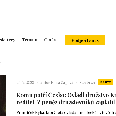
lettery
Témata
O nás
Podpořte nás
a
Kauzy
v rubrice
24. 7. 2023
autor
Hana Čápová
Komu patří Česko: Ovládl družstvo K
ředitel. Z peněz družstevníků zaplati
František Ryba, který léta ovládal mostecké bytové d