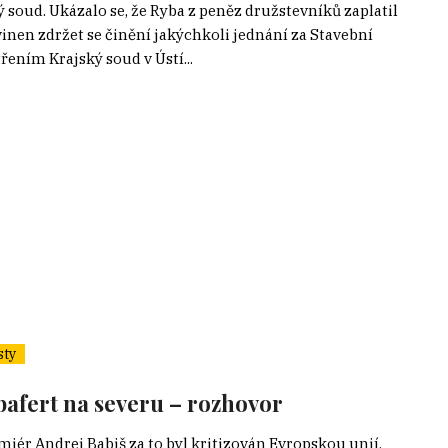
oud. Ukázalo se, že Ryba z peněz družstevníků zaplatil
vinen zdržet se činění jakýchkoli jednání za Stavební
ením Krajský soud v Ústí...
sty
afert na severu – rozhovor
miér Andrej Babiš za to byl kritizován Evropskou unií.