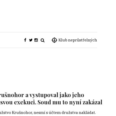
Klub neprůstřelných
rušnohor a vystupoval jako jeho
l svou exekuci. Soud mu to nyní zakázal
ružstvo Krušnohor, nesmí s účtem družstva nakládat.