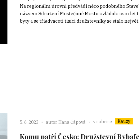
Na regionální úrovni předvádí něco podobného Stave
názvem Sdružení Mostečané Mostu ovládalo osm let tam
byty a se třiadvaceti tisíci družstevníky se stalo nejvě
Kauzy
v rubrice
5. 6. 2023
autor
Hana Čápová
Komu patří Česko: Družstevní Rybafe