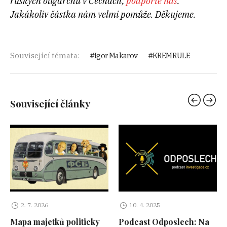
ruských oligarchů v Čechách,
podpořte nás
.
Jakákoliv částka nám velmi pomůže. Děkujeme.
Související témata:
Igor Makarov
KREMRULE
Související články
2. 7. 2026
10. 4. 2025
Mapa majetků politicky
Podcast Odposlech: Na