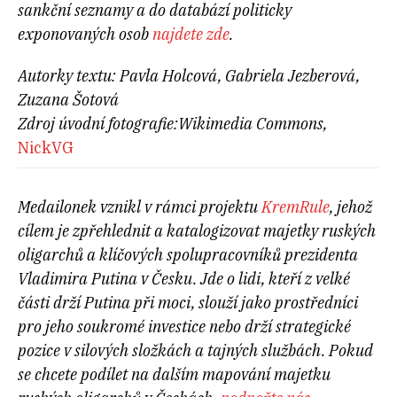
sankční seznamy a do databází politicky
exponovaných osob
najdete zde
.
Autorky textu: Pavla Holcová, Gabriela Jezberová,
Zuzana Šotová
Zdroj úvodní fotografie:Wikimedia Commons,
NickVG
Medailonek vznikl v rámci projektu
KremRule
, jehož
cílem je zpřehlednit a katalogizovat majetky ruských
oligarchů a klíčových spolupracovníků prezidenta
Vladimira Putina v Česku. Jde o lidi, kteří z velké
části drží Putina při moci, slouží jako prostředníci
pro jeho soukromé investice nebo drží strategické
pozice v silových složkách a tajných službách. Pokud
se chcete podílet na dalším mapování majetku