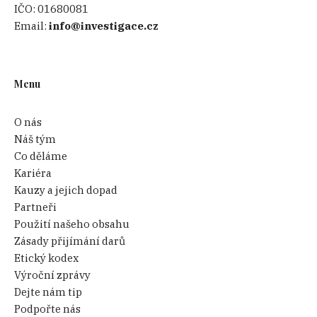
IČO:
01680081
Email:
info@investigace.cz
Menu
O nás
Náš tým
Co děláme
Kariéra
Kauzy a jejich dopad
Partneři
Použití našeho obsahu
Zásady přijímání darů
Etický kodex
Výroční zprávy
Dejte nám tip
Podpořte nás