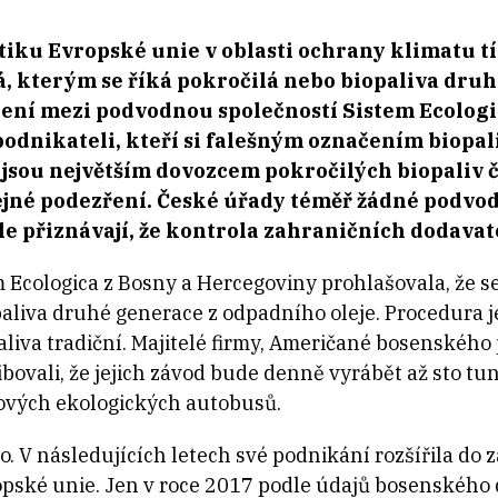
tiku Evropské unie v oblasti ochrany klimatu tí
á, kterým se říká pokročilá nebo biopaliva druh
jení mezi podvodnou společností Sistem Ecologi
dnikateli, kteří si falešným označením biopali
 jsou největším dovozcem pokročilých biopaliv č
jné podezření. České úřady téměř žádné podvod
 přiznávají, že kontrola zahraničních dodavatel
 Ecologica z Bosny a Hercegoviny prohlašovala, že se
aliva druhé generace z odpadního oleje. Procedura je 
paliva tradiční. Majitelé firmy, Američané bosenské
bovali, že jejich závod bude denně vyrábět až sto tun 
ových ekologických autobusů.
o. V následujících letech své podnikání rozšířila do z
opské unie. Jen v roce 2017 podle údajů bosenského