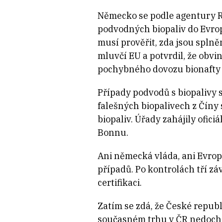
Německo se podle agentury 
podvodných biopaliv do Evrops
musí prověřit, zda jsou splně
mluvčí EU a potvrdil, že obvi
pochybného dovozu bionafty z
Případy podvodů s biopalivy s
falešných biopalivech z Čín
biopaliv. Úřady zahájily ofic
Bonnu.
Ani německá vláda, ani Evrop
případů. Po kontrolách tří z
certifikaci.
Zatím se zdá, že České republ
současném trhu v ČR nedocház