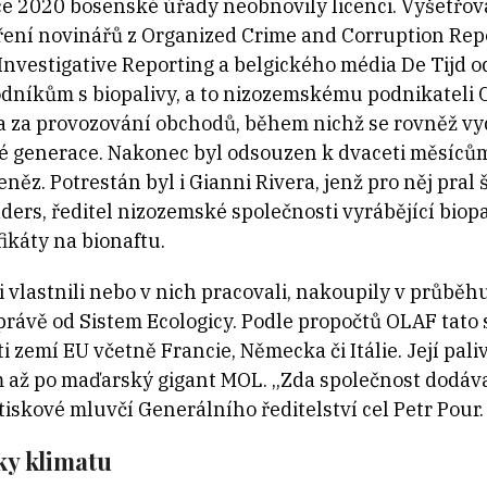
ce 2020 bosenské úřady neobnovily licenci. Vyšetřová
tření novinářů z Organized Crime and Corruption Repo
Investigative Reporting a belgického média De Tijd od
dníkům s biopalivy, a to nizozemskému podnikateli 
la za provozování obchodů, během nichž se rovněž vy
é generace. Nakonec byl odsouzen k dvaceti měsícům
něz. Potrestán byl i Gianni Rivera, jenž pro něj pral
ers, ředitel nizozemské společnosti vyrábějící biopal
ikáty na bionaftu.
ži vlastnili nebo v nich pracovali, nakoupily v průběhu
právě od Sistem Ecologicy. Podle propočtů OLAF tato
ti zemí EU včetně Francie, Německa či Itálie. Její pa
m až po maďarský gigant MOL. „Zda společnost dodáva
iskové mluvčí Generálního ředitelství cel Petr Pour.
ky klimatu