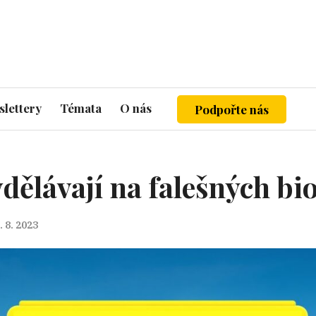
lettery
Témata
O nás
Podpořte nás
dělávají na falešných bi
. 8. 2023