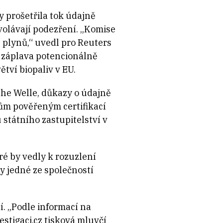
 prošetřila tok údajně
volávají podezření. „Komise
h plynů,“ uvedl pro Reuters
e záplava potencionálně
tví biopaliv v EU.
sche Welle, důkazy o údajně
ům pověřeným certifikací
 státního zastupitelství v
é by vedly k rozuzlení
y jedné ze společností
í. „Podle informací na
stigaci.cz tisková mluvčí