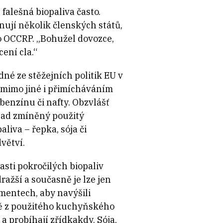
falešná biopaliva často.
ují několik členských států,
pro OCCRP. „Bohužel dovozce,
ení cla.“
né ze stěžejních politik EU v
t mimo jiné i přimícháváním
benzínu či nafty. Obzvlášť
klad zmíněný použitý
aliva – řepka, sója či
větví.
sti pokročilých biopaliv
ražší a současně je lze jen
mentech, aby navýšili
vě z použitého kuchyňského
 a probíhají zřídkakdy. Sója,