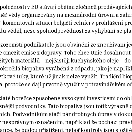
polečnosti v EU stávají oběťmi zločinců prodávajících 
měř vždy organizovány na mezinárodní úrovni a zahrn
,“ komentovali situaci belgičtí celníci v prohlášení 
odu věděl, nese spoluodpovědnost za vyhýbání se plac
zozemští podnikatelé jsou obviněni ze zneužívání jed
 je omezit emise z dopravy. Toho chce Unie dosáhnou
žitých materiálů – nejčastěji kuchyňského oleje – do 
pokročilá biopaliva vyráběná z odpadu, jako je napří
ytkové tuky, které už jinak nelze využít. Tradiční biop
, protože se dají prvotně využít v potravinářském od
zlaté horečce způsobené vysokými investicemi do obla
znější podvodníky. Tato biopaliva jsou totiž výrazně d
čních. Podvodníkům stačí pár drobných úprav v doku
ur nesprávným označením, například že pochází prá
ance, že budou přistiženi, neboť kontroly jsou složité