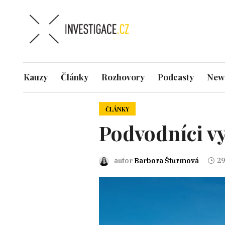
Kauzy
Články
Rozhovory
Podcasty
News
ČLÁNKY
Podvodníci vy
29
autor
Barbora Šturmová