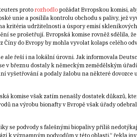
Reuters proto
rozhodlo
požádat Evropskou komisi, aby
ké unie a posílila kontrolu obchodu s palivy, jež vy
na kritéria udržitelnosti a úspory emisí skleníkovýc
nění se prošetřují. Evropská komise rovněž sdělila, ž
 Číny do Evropy by mohla vyvolat kolaps celého odvě
e ale řeší i na lokální úrovni. Jak informovala Deut
y se v březnu dostaly k německým zemědělským úřad
iální vyšetřování a podaly žalobu na některé dovozce u
ská komise však zatím nenašly dostatek důkazů, kter
ávodů na výrobu bionafty v Evropě však úřady odebral
iky se podvody s falešnými biopalivy příliš nedotýkaj
í k významným podvodům v této oblasti,“ řekla inve