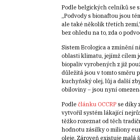
Podle belgických celníků se s
„Podvody s bionaftou jsou té
ale také několik třetích zemí
bez ohledu na to, zda o podv
Sistem Ecologica a zmínění ni
oblasti klimatu, jejímž cílem
biopaliv vyrobených z již pou
důležitá jsou v tomto směru 
kuchyňský olej, lůj a další zb
obiloviny – jsou nyní omezena
Podle
článku OCCRP
se díky 
vytvořil systém lákající nejrů
těžko rozeznat od těch tradi
hodnotu zásilky o miliony e
oleje. Zároveň existuje malá š