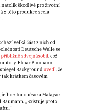
 natolik škodlivé pro životní
á z této produkce zcela
t.
chází velká část z nich od
polečnosti Deutsche Welle se
m
přibližně zdvojnásobil
, což
 auditory. Elmar Baumann,
espiegel Background
uvedl
, že
y v tak krátkém časovém
jícího z Indonésie a Malajsie
al Baumann. „Existuje proto
aftu.“