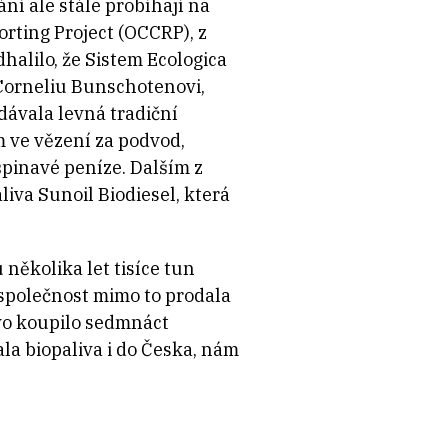
ní ale stále probíhají na
rting Project (OCCRP), z
halilo, že Sistem Ecologica
Corneliu Bunschotenovi,
dávala levná tradiční
 ve vězení za podvod,
 špinavé peníze. Dalším z
iva Sunoil Biodiesel, která
 několika let tisíce tun
 společnost mimo to prodala
livo koupilo sedmnáct
la biopaliva i do Česka, nám