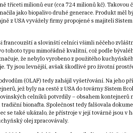
ně třiceti milionů eur (cca 724 milionů kč). Takovou
značila jako biopalivo druhé generace. Produkt měl b
jně z USA vyvážely firmy propojené s majiteli Siste
 francouzští a slovinští celníci všimli něčeho zvlášt
ivo tohoto typu mimořádně kvalitní, což podle býva
načuje, že nebylo vyrobeno z použitého kuchyňského 
je. Ty jsou levnější, avšak škodlivé pro životní prostř
odvodům (OLAF) tedy zahájil vyšetřování. Na jeho pří
jnerů, jež byly na cestě z USA do továrny Sistem Eco
lovinských celníků potvrdily – obsahem kontejnerů 
 tradiční bionafta. Společnost tedy falšovala dokume
ec se také ukázalo, že přístroje v její továrně jsou v 
chyňský olej zpracovávaly.