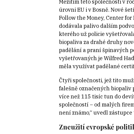
Mezitím této společnosti v ro
úrovni EU i v Bosně. Nové še
Follow the Money, Center for 
dodávala palivo dalším podvo
kterého už policie vyšetřova
biopaliva za drahé druhy nov
padělání a praní špinavých pe
vyšetřovaných je Wilfred Hadd
měla využívat padělané certif
Čtyři společnosti, jež tito mu
falešně označených biopaliv 
více než 115 tisíc tun do deví
společností – od malých fire
není známo,“ uvedl zástupce t
Zneužití evropské politi