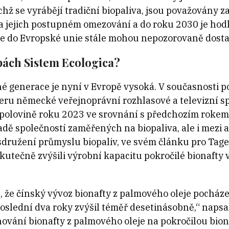
chž se vyrábějí tradiční biopaliva, jsou považovány za
na jejich postupném omezování a do roku 2030 je hodl
le do Evropské unie stále mohou nepozorovaně dosta
opách Sistem Ecologica?
é generace je nyní v Evropě vysoká. V současnosti po
eru německé veřejnoprávní rozhlasové a televizní s
í polovině roku 2023 ve srovnání s předchozím roke
adě společností zaměřených na biopaliva, ale i mezi
družení průmyslu biopaliv, ve svém článku pro Tag
 skutečně zvýšili výrobní kapacitu pokročilé bionaft
vé, že čínský vývoz bionafty z palmového oleje pocháze
 poslední dva roky zvýšil téměř desetinásobně,“ naps
nování bionafty z palmového oleje na pokročilou bion