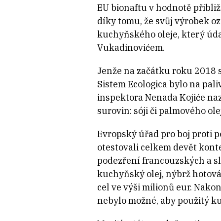
EU bionaftu v hodnotě přibliž
díky tomu, že svůj výrobek o
kuchyňského oleje, který úda
Vukadinovićem.
Jenže na začátku roku 2018 si
Sistem Ecologica bylo na pal
inspektora Nenada Kojiće naz
surovin: sóji či palmového ole
Evropský úřad pro boj proti p
otestovali celkem devět konte
podezření francouzských a s
kuchyňský olej, nýbrž hotová
cel ve výši milionů eur. Nakon
nebylo možné, aby použitý ku