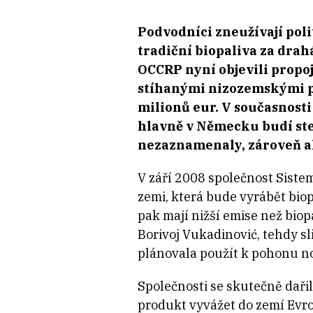
Podvodníci zneužívají poli
tradiční biopaliva za drah
OCCRP nyní objevili propo
stíhanými nizozemskými po
milionů eur. V současnosti
hlavně v Německu budí ste
nezaznamenaly, zároveň ale
V září 2008 společnost Sistem
zemi, která bude vyrábět biop
pak mají nižší emise než bio
Borivoj Vukadinović, tehdy sli
plánovala použít k pohonu n
Společnosti se skutečně dařil
produkt vyvážet do zemí Evr