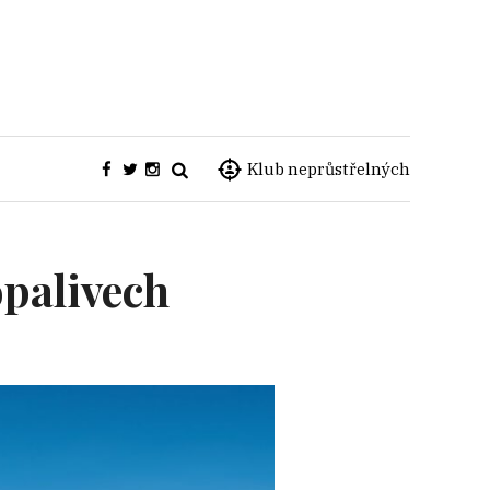
Klub neprůstřelných
opalivech