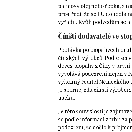
palmový olej nebo řepka, z ni
prostředí, že se EU dohodla 
vyřadit. Kvůli podvodům se a
Čínští dodavatelé ve st
Poptávka po biopalivech druh
čínských výrobců. Podle serv
dovoz biopaliv z Číny v prvn
vyvolává podezření nejen v ř
výkonný ředitel Německého s
je sporné, zda čínští výrobci
úseku.
„V této souvislosti je zajíma
se podle informací z trhu za
podezření, že došlo k přejme