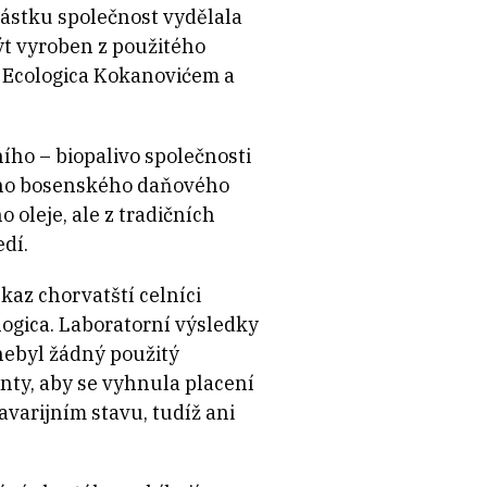
 částku společnost vydělala
ýt vyroben z použitého
m Ecologica Kokanovićem a
ního – biopalivo společnosti
lého bosenského daňového
oleje, ale z tradičních
edí.
kaz chorvatští celníci
logica. Laboratorní výsledky
nebyl žádný použitý
nty, aby se vyhnula placení
havarijním stavu, tudíž ani