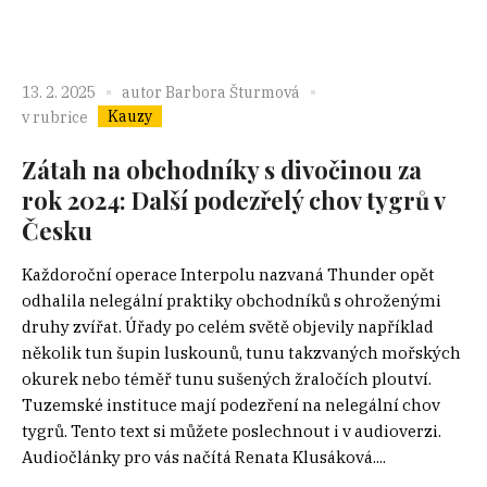
13. 2. 2025
autor
Barbora Šturmová
Kauzy
v rubrice
Zátah na obchodníky s divočinou za
rok 2024: Další podezřelý chov tygrů v
Česku
Každoroční operace Interpolu nazvaná Thunder opět
odhalila nelegální praktiky obchodníků s ohroženými
druhy zvířat. Úřady po celém světě objevily například
několik tun šupin luskounů, tunu takzvaných mořských
okurek nebo téměř tunu sušených žraločích ploutví.
Tuzemské instituce mají podezření na nelegální chov
tygrů. Tento text si můžete poslechnout i v audioverzi.
Audiočlánky pro vás načítá Renata Klusáková....