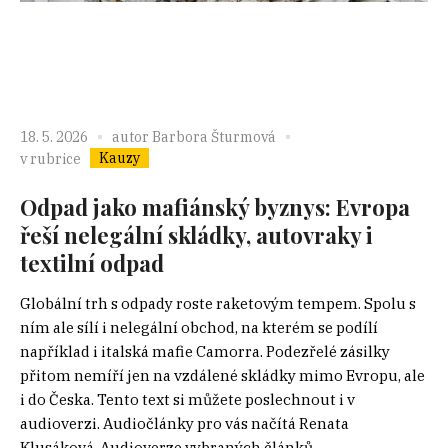
18. 5. 2026
autor
Barbora Šturmová
Kauzy
v rubrice
Odpad jako mafiánský byznys: Evropa
řeší nelegální skládky, autovraky i
textilní odpad
Globální trh s odpady roste raketovým tempem. Spolu s
ním ale sílí i nelegální obchod, na kterém se podílí
například i italská mafie Camorra. Podezřelé zásilky
přitom nemíří jen na vzdálené skládky mimo Evropu, ale
i do Česka. Tento text si můžete poslechnout i v
audioverzi. Audiočlánky pro vás načítá Renata
Klusáková. Audioverze vybraných článků...