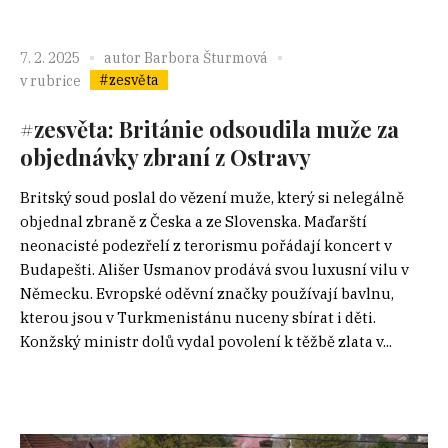
7. 2. 2025
autor
Barbora Šturmová
#zesvěta
v rubrice
#zesvěta: Británie odsoudila muže za
objednávky zbraní z Ostravy
Britský soud poslal do vězení muže, který si nelegálně
objednal zbraně z Česka a ze Slovenska. Maďarští
neonacisté podezřelí z terorismu pořádají koncert v
Budapešti. Ališer Usmanov prodává svou luxusní vilu v
Německu. Evropské oděvní značky používají bavlnu,
kterou jsou v Turkmenistánu nuceny sbírat i děti.
Konžský ministr dolů vydal povolení k těžbě zlata v...