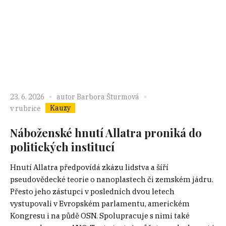
23. 6. 2026
autor
Barbora Šturmová
Kauzy
v rubrice
Náboženské hnutí Allatra proniká do
politických institucí
Hnutí Allatra předpovídá zkázu lidstva a šíří
pseudovědecké teorie o nanoplastech či zemském jádru.
Přesto jeho zástupci v posledních dvou letech
vystupovali v Evropském parlamentu, americkém
Kongresu i na půdě OSN. Spolupracuje s nimi také