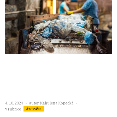
4. 10. 2024
autor
Mahulena Kopecká
#zesvěta
v rubrice