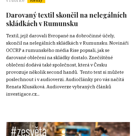
Kauzy
v rubrice
Darovaný textil skončil na nelegálních
skládkách v Rumunsku
Textil, jejž darovali Evropané na dobročinné účely,
skončil na nelegálních skládkách v Rumunsku. Novináři
OCCRP a rumunského média Rise popsali, jak se
darované oblečení na skládky dostalo. Znečištěné
oblečení dodává také společnost, která v Česku
provozuje několik second handů. Tento text si můžete
poslechnout i v audioverzi. Audiočlánky pro vás načítá
Renata Klusáková. Audioverze vybraných článků
investigace.cz...