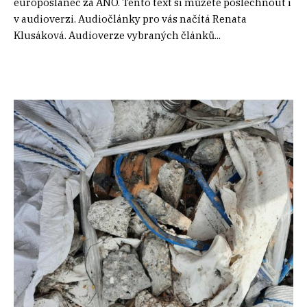
europoslanec za ANO. Tento text si můžete poslechnout i
v audioverzi. Audiočlánky pro vás načítá Renata
Klusáková. Audioverze vybraných článků...