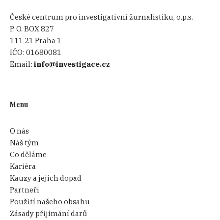
České centrum pro investigativní žurnalistiku, o.p.s.
P. O. BOX 827
111 21 Praha 1
IČO:
01680081
Email:
info@investigace.cz
Menu
O nás
Náš tým
Co děláme
Kariéra
Kauzy a jejich dopad
Partneři
Použití našeho obsahu
Zásady přijímání darů