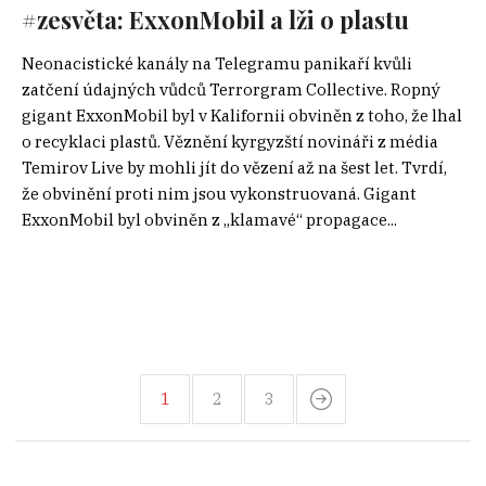
#zesvěta: ExxonMobil a lži o plastu
Neonacistické kanály na Telegramu panikaří kvůli
zatčení údajných vůdců Terrorgram Collective. Ropný
gigant ExxonMobil byl v Kalifornii obviněn z toho, že lhal
o recyklaci plastů. Věznění kyrgyzští novináři z média
Temirov Live by mohli jít do vězení až na šest let. Tvrdí,
že obvinění proti nim jsou vykonstruovaná. Gigant
ExxonMobil byl obviněn z „klamavé“ propagace...
1
2
3