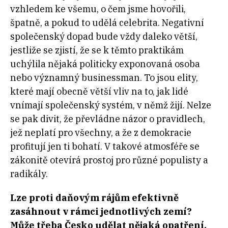
vzhledem ke všemu, o čem jsme hovořili,
špatně, a pokud to udělá celebrita. Negativní
společenský dopad bude vždy daleko větší,
jestliže se zjistí, že se k těmto praktikám
uchýlila nějaká politicky exponovaná osoba
nebo významný businessman. To jsou elity,
které mají obecně větší vliv na to, jak lidé
vnímají společenský systém, v němž žijí. Nelze
se pak divit, že převládne názor o pravidlech,
jež neplatí pro všechny, a že z demokracie
profitují jen ti bohatí. V takové atmosféře se
zákonitě otevírá prostoj pro různé populisty a
radikály.
Lze proti daňovým rájům efektivně
zasáhnout v rámci jednotlivých zemí?
Může třeba Česko udělat nějaká opatření,