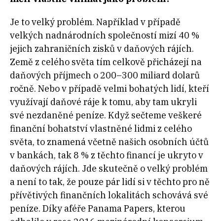
Je to velký problém. Například v případě
velkých nadnárodních společností mizí 40 %
jejich zahraničních zisků v daňových rájích.
Země z celého světa tím celkově přicházejí na
daňových příjmech o 200
–
300 miliard dolarů
ročně. Nebo v případě velmi bohatých lidí, kteří
využívají daňové ráje k tomu, aby tam ukryli
své nezdaněné peníze. Když sečteme veškeré
finanční bohatství vlastněné lidmi z celého
světa, to znamená včetně našich osobních účtů
v bankách, tak 8 % z těchto financí je ukryto v
daňových rájích. Jde skutečně o velký problém
a není to tak, že pouze pár lidí si v těchto pro ně
přívětivých finančních lokalitách schovává své
peníze. Díky aféře Panama Papers, kterou