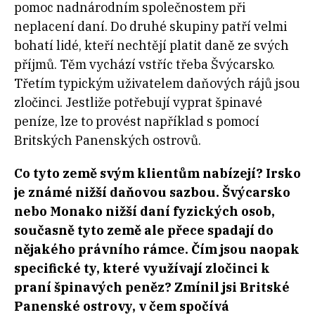
pomoc nadnárodním společnostem při
neplacení daní. Do druhé skupiny patří velmi
bohatí lidé, kteří nechtějí platit daně ze svých
příjmů. Těm vychází vstříc třeba Švýcarsko.
Třetím typickým uživatelem daňových rájů jsou
zločinci. Jestliže potřebují vyprat špinavé
peníze, lze to provést například s pomocí
Britských Panenských ostrovů.
Co tyto země svým klientům nabízejí? Irsko
je známé nižší daňovou sazbou. Švýcarsko
nebo Monako nižší daní fyzických osob,
současně tyto země ale přece spadají do
nějakého právního rámce. Čím jsou naopak
specifické ty, které využívají zločinci k
praní špinavých peněz? Zmínil jsi Britské
Panenské ostrovy, v čem spočívá