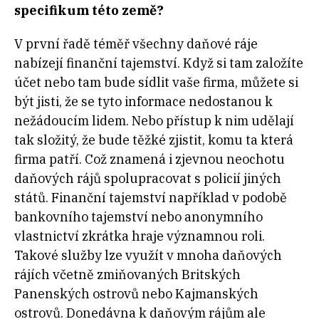
specifikum této země?
V první řadě téměř všechny daňové ráje
nabízejí finanční tajemství. Když si tam založíte
účet nebo tam bude sídlit vaše firma, můžete si
být jisti, že se tyto informace nedostanou k
nežádoucím lidem. Nebo přístup k nim udělají
tak složitý, že bude těžké zjistit, komu ta která
firma patří. Což znamená i zjevnou neochotu
daňových rájů spolupracovat s policií jiných
států. Finanční tajemství například v podobě
bankovního tajemství nebo anonymního
vlastnictví zkrátka hraje významnou roli.
Takové služby lze využít v mnoha daňových
rájích včetně zmiňovaných Britských
Panenských ostrovů nebo Kajmanských
ostrovů. Donedávna k daňovým rájům ale