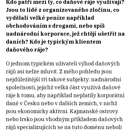
Kdo patří mezi ty, co daňové ráje využívají?
Jsou to lidé z organizovaného zločinu, co
vydělali velké peníze například
obchodováním s drogami, nebo spíš
nadnárodní korporace, jež chtějí ušetřit na
daních? Kdo je typickým klientem
daňového ráje?
O jednom typickém uživateli výhod daňových
rájů asi nelze mluvit. Z mého pohledu jsou
nejdůležitější tři takové subjekty: nadnárodní
společnosti, jejichž velká část využívá daňové
ráje k tomu, aby například neplatily korporátní
daně v Česku nebo v dalších zemích, v nichž
jsou ekonomicky aktivní. Kajmanské ostrovy
nebo Irsko jsou vhodným příkladem daňových
rájů specializujících se na tuto doménu neboli