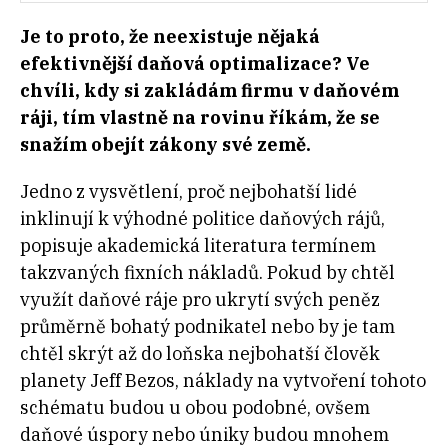
Je to proto, že neexistuje nějaká
efektivnější daňová optimalizace? Ve
chvíli, kdy si zakládám firmu v daňovém
ráji, tím vlastně na rovinu říkám, že se
snažím obejít zákony své země.
Jedno z vysvětlení, proč nejbohatší lidé
inklinují k výhodné politice daňových rájů,
popisuje akademická literatura termínem
takzvaných fixních nákladů. Pokud by chtěl
využít daňové ráje pro ukrytí svých peněz
průměrně bohatý podnikatel nebo by je tam
chtěl skrýt až do loňska nejbohatší člověk
planety Jeff Bezos, náklady na vytvoření tohoto
schématu budou u obou podobné, ovšem
daňové úspory nebo úniky budou mnohem