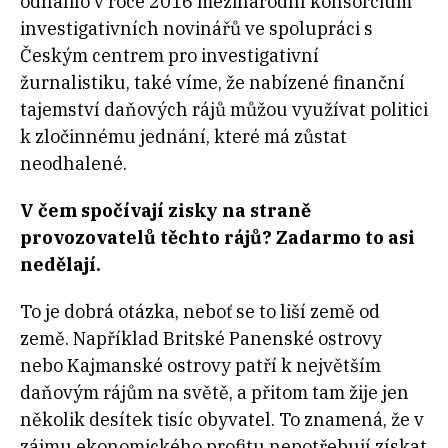
odhalilo v roce 2016 mezinárodní konsorcium
investigativních novinářů ve spolupráci s
Českým centrem pro investigativní
žurnalistiku, také víme, že nabízené finanční
tajemství daňových rájů můžou využívat politici
k zločinnému jednání, které má zůstat
neodhalené.
V čem spočívají zisky na straně
provozovatelů těchto rájů? Zadarmo to asi
nedělají.
To je dobrá otázka, neboť se to liší země od
země. Například Britské Panenské ostrovy
nebo Kajmanské ostrovy patří k největším
daňovým rájům na světě, a přitom tam žije jen
několik desítek tisíc obyvatel. To znamená, že v
zájmu ekonomického profitu nepotřebují získat