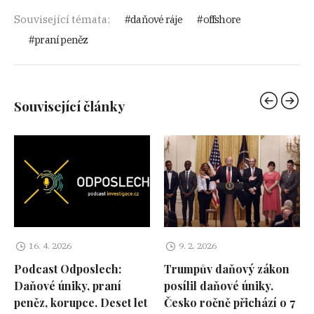
Související témata:
daňové ráje
offshore
praní peněz
Související články
16. 4. 2026
9. 2. 2026
Podcast Odposlech:
Trumpův daňový zákon
Daňové úniky, praní
posílil daňové úniky.
peněz, korupce. Deset let
Česko ročně přichází o 7