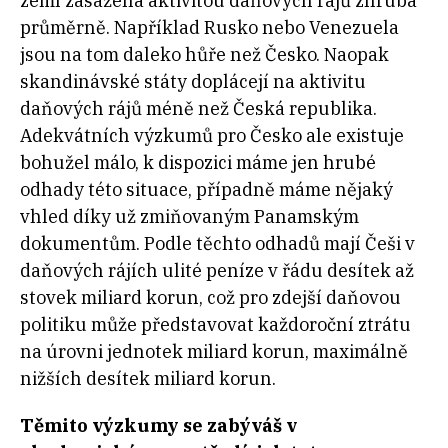
zemí zasažená aktivitou daňových rájů zhruba
průměrně. Například Rusko nebo Venezuela
jsou na tom daleko hůře než Česko. Naopak
skandinávské státy doplácejí na aktivitu
daňových rájů méně než Česká republika.
Adekvátních výzkumů pro Česko ale existuje
bohužel málo, k dispozici máme jen hrubé
odhady této situace, případně máme nějaký
vhled díky už zmiňovaným Panamským
dokumentům. Podle těchto odhadů mají Češi v
daňových rájích ulité peníze v řádu desítek až
stovek miliard korun, což pro zdejší daňovou
politiku může představovat každoroční ztrátu
na úrovni jednotek miliard korun, maximálně
nižších desítek miliard korun.
Těmito výzkumy se zabýváš v