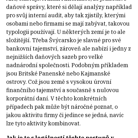
daňové správy, které si dělají analýzy například
pro svůj interní audit, aby tak zjistily, kterými
osobami nebo firmami se mají zabývat, takovou
typologii používají. U některých zemí je to ale
složitější. Třeba Švýcarsko je slavné pro své
bankovní tajemství, zároveň ale nabízí i jedny z
nejnižších daňových sazeb pro velké
nadnárodní společnosti. Podobným příkladem
jsou Britské Panenské nebo Kajmanské
ostrovy. Což jsou země s vysokou úrovní
finančního tajemství a současně s nulovou
korporátní daní. V těchto konkrétních
případech pak může být náročné poznat, o
jakou aktivitu firmy či jedince se jedná, navíc
lze tyto aktivity kombinovat.
Jak je to s legálností těchto postupů v