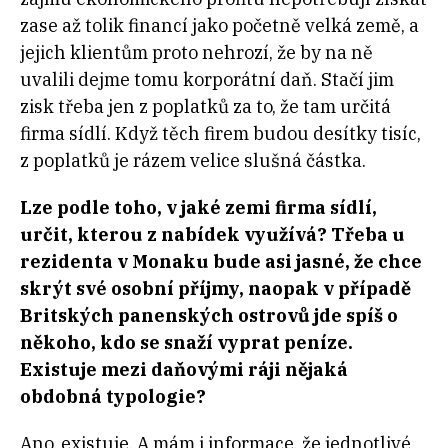
zase až tolik financí jako početně velká země, a
jejich klientům proto nehrozí, že by na ně
uvalili dejme tomu korporátní daň. Stačí jim
zisk třeba jen z poplatků za to, že tam určitá
firma sídlí. Když těch firem budou desítky tisíc,
z poplatků je rázem velice slušná částka.
Lze podle toho, v jaké zemi firma sídlí,
určit, kterou z nabídek využívá? Třeba u
rezidenta v Monaku bude asi jasné, že chce
skrýt své osobní příjmy, naopak v případě
Britských panenských ostrovů jde spíš o
někoho, kdo se snaží vyprat peníze.
Existuje mezi daňovými ráji nějaká
obdobná typologie?
Ano, existuje. A mám i informace, že jednotlivé