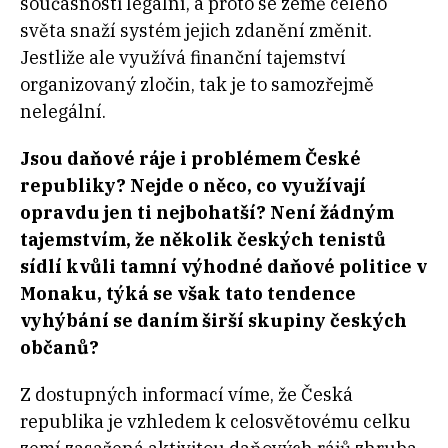
současnosti legální, a proto se země celého
světa snaží systém jejich zdanění změnit.
Jestliže ale využívá finanční tajemství
organizovaný zločin, tak je to samozřejmě
nelegální.
Jsou daňové ráje i problémem České
republiky? Nejde o něco, co využívají
opravdu jen ti nejbohatší? Není žádným
tajemstvím, že několik českých tenistů
sídlí kvůli tamní výhodné daňové politice v
Monaku, týká se však tato tendence
vyhýbání se daním širší skupiny českých
občanů?
Z dostupných informací víme, že Česká
republika je vzhledem k celosvětovému celku