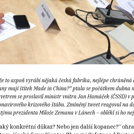
e to aspoň vyrábí nějaká česká fabrika, nejlépe chráněná d
chny mají štítek Made in China?“ ptala se počátkem dubna 
etrem se proslavil ministr vnitra Jan Hamáček (ČSSD) v p
navirového krizového štábu. Zmíněný tweet reagoval na dal
 týmu prezidenta Miloše Zemana v Lánech – oblékl si ho n
aký konkrétní důkaz? Nebo jen další kopanec?“ ohrad