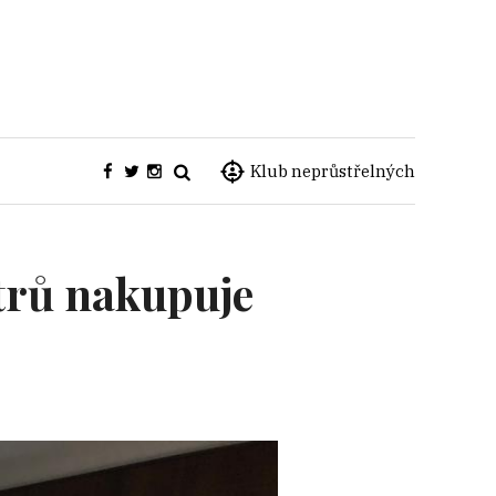
Klub neprůstřelných
trů nakupuje