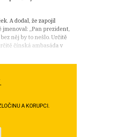
k. A dodal, že zapojil
ě jmenoval: „Pan prezident,
ez něj by to nešlo. Určitě
určitě čínská ambasáda v
.
LOČINU A KORUPCI.