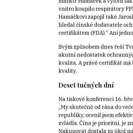
ministr Hamáček a vyfotil fak
vnitro koupilo respirátory F
Hamáčkovi zapojil také Jaros
hledal čínské dodavatele oc
certifikátem (FDA).“ Ani jedn
Svým způsobem dnes řeší Tvr
akutní nedostatek ochranných
kvalita. A právě certifikát má
kvality.
Deset tučných dní
Na tiskové konferenci 16. bř
„My skutečně od rána do večer
republiky, ocenil jsem efekti
zvládla. Čína je prioritní, j
Nakupovat dostala za úkol mi