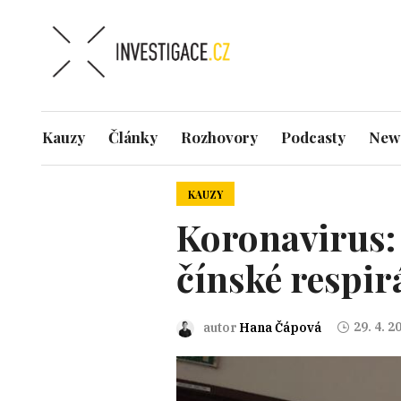
Kauzy
Články
Rozhovory
Podcasty
News
KAUZY
Koronavirus:
čínské respir
29. 4. 2
autor
Hana Čápová