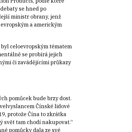
tion Products, podle které
 debaty se hned po
jší ministr obrany, jenž
e evropským a americkým
a byl celoevropským tématem
entálně se probírá jejich
šnými či zavádějícími průkazy
ných pomůcek bude brzy dost.
s velvyslancem Čínské lidové
19, protože Čína to zkrátka
elý svět tam chodí nakupovat.“
anné pomůcky dala ze své