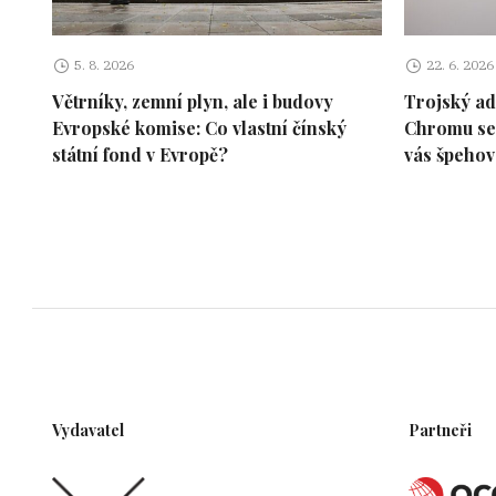
Safe Secure Packing (Shenzhen) C
Ltd.
5. 8. 2026
22. 6. 2026
Větrníky, zemní plyn, ale i budovy
Trojský ad
LIYI TRADE LIMITED
Evropské komise: Co vlastní čínský
Chromu se 
státní fond v Evropě?
vás špehov
HUANSHENG TIANJIN
TECHNOLOGICAL DEV [
Developm
Co., Ltd.]
Shandong FUSH Ophthalmic Med
Co., Ltd
Home Unique International Trad
Co., Ltd
Beijing YuanyeHengxing
Vydavatel
Partneři
International Trading Co., Ltd.