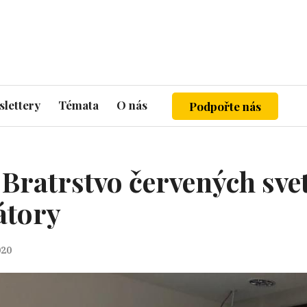
lettery
Témata
O nás
Podpořte nás
 Bratrstvo červených sve
átory
020