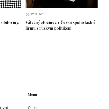
271 076 400
czk
27. 5. 2026
 obiloviny,
Válečný zločinec v Česku spoluvlastní
120 964 200 czk
firmu s ruským politikem
55 138 300 czk
57 042 900 czk
47 641 099
48 820 500
Menu
tivní
O nás