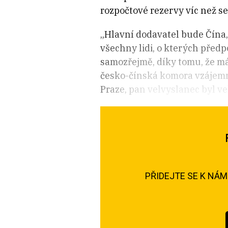
rozpočtové rezervy víc než s
„Hlavní dodavatel bude Čína,“
všechny lidi, o kterých před
samozřejmě, díky tomu, že má 
česko-čínská komora vzájemné
Praze, pan velvyslanec byl ve
PŘIDEJTE SE K NÁ