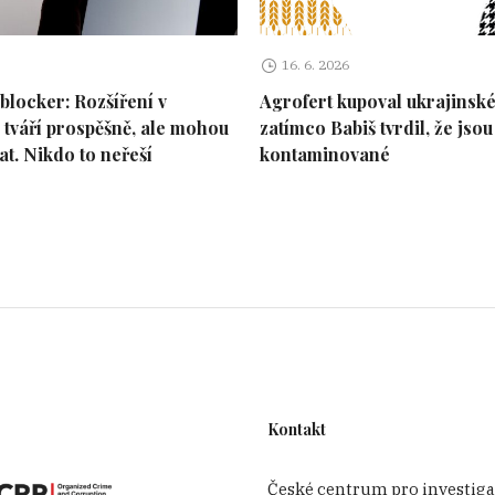
o.,
17.3.
4 mil.
2,79 USD
16. 6. 2026
blocker: Rozšíření v
Agrofert kupoval ukrajinské
17.3.
1,5 mil.
3,32 USD
tváří prospěšně, ale mohou
zatímco Babiš tvrdil, že jsou
at. Nikdo to neřeší
kontaminované
17.3.
1 mil.
2,27 USD
ent
ical
20.3.
1 mil.
2,22 USD
ing
20.3.
1 mil.
1,85 USD
20.3.
1 mil.
1,90 USD
Kontakt
České centrum pro investiga