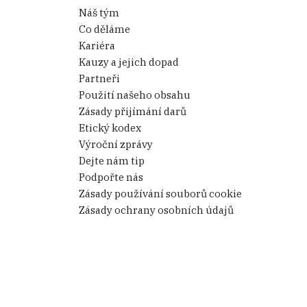
296 946 090 – zbývá uhradit 299
Náš tým
533 500
Co děláme
Kariéra
Kauzy a jejich dopad
Partneři
Použití našeho obsahu
Uhrazeno (czk)
Zásady přijímání darů
Etický kodex
Výroční zprávy
227 117 325
Dejte nám tip
Podpořte nás
45 423 465
Zásady používání souborů cookie
Zásady ochrany osobních údajů
49 591 350
296 854 335