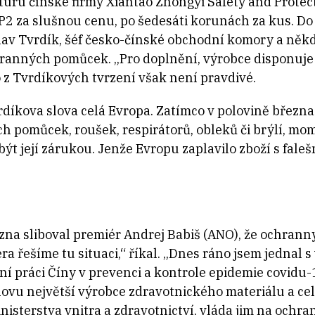
turu čínské firmy Xiantao Zhongyi Safety and Protec
FP2 za slušnou cenu, po šedesáti korunách za kus. Do
lav Tvrdík, šéf česko-čínské obchodní komory a někde
hranných pomůcek. „Pro doplnění, výrobce disponuj
o z Tvrdíkových tvrzení však není pravdivé.
díkova slova celá Evropa. Zatímco v polovině březn
 pomůcek, roušek, respirátorů, obleků či brýlí, mom
 být její zárukou. Jenže Evropu zaplavilo zboží s fale
ezna sliboval premiér Andrej Babiš (ANO), že ochran
a řešíme tu situaci,“ říkal. „Dnes ráno jsem jednal 
vní práci Číny v prevenci a kontrole epidemie covidu-
e znovu největší výrobce zdravotnického materiálu a c
nisterstva vnitra a zdravotnictví, vláda jim na ochr