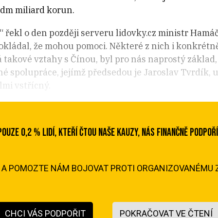
edm miliard korun.
 řekl o den později serveru lidovky.cz ministr Hamáče
pokládal, že mohou pomoci. Některé z nich i konkrétn
takové vztahy s Čínou, byl pro nás naprostý základ, b
 spolupráce, jejímž předsedou je Jaroslav Tvrdík, 
lmi vstřícný.
POUZE 0,2 % LIDÍ, KTEŘÍ ČTOU NAŠE KAUZY, NÁS FINANČNĚ PODPOŘÍ
M A POMOZTE NÁM BOJOVAT PROTI ORGANIZOVANÉMU Z
CHCI VÁS PODPOŘIT
POKRAČOVAT VE ČTENÍ