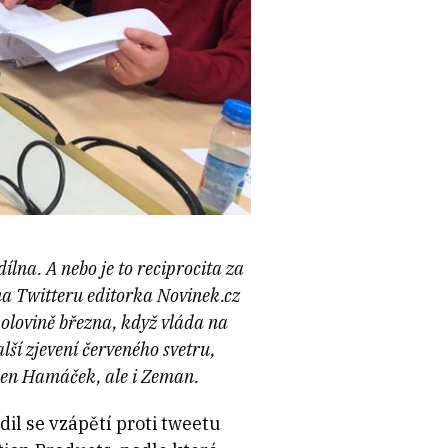
ílna. A nebo je to reciprocita za
na Twitteru editorka Novinek.cz
olovině března, když vláda na
ší zjevení červeného svetru,
ejen Hamáček, ale i Zeman.
il se vzápětí proti tweetu