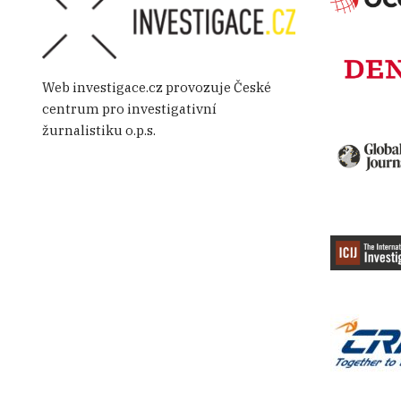
Shandong Fush Ophthalmic Medi
Co., Ltd
Přehled nákupů roušek
Web investigace.cz provozuje České
centrum pro investigativní
Jméno firmy
žurnalistiku o.p.s.
Guoyao Xingchu Technological
Industry
Guoyao Xingchu Technological
Industry
Xiantao Dingcheng Non-woven
Products Co., Ltd,
Kunshan Jiehong Nonwoven Pro
Co.,Ltd