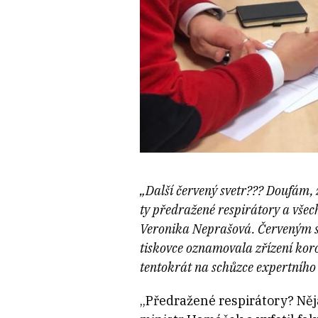
„Další červený svetr??? Doufám, ž
ty předražené respirátory a vše
Veronika Neprašová. Červeným sv
tiskovce oznamovala zřízení koro
tentokrát na schůzce expertního
„Předražené respirátory? Něj