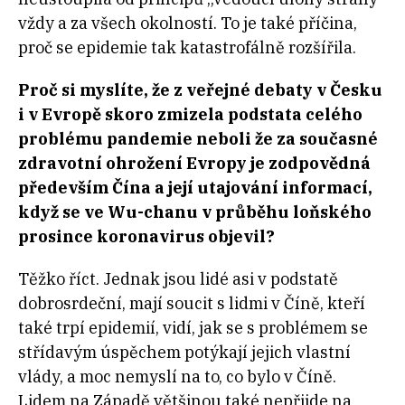
vždy a za všech okolností. To je také příčina,
proč se epidemie tak katastrofálně rozšířila.
Proč si myslíte, že z veřejné debaty v Česku
i v Evropě skoro zmizela podstata celého
problému pandemie neboli že za současné
zdravotní ohrožení Evropy je zodpovědná
především Čína a její utajování informací,
když se ve Wu-chanu v průběhu loňského
prosince koronavirus objevil?
Těžko říct. Jednak jsou lidé asi v podstatě
dobrosrdeční, mají soucit s lidmi v Číně, kteří
také trpí epidemií, vidí, jak se s problémem se
střídavým úspěchem potýkají jejich vlastní
vlády, a moc nemyslí na to, co bylo v Číně.
Lidem na Západě většinou také nepřijde na