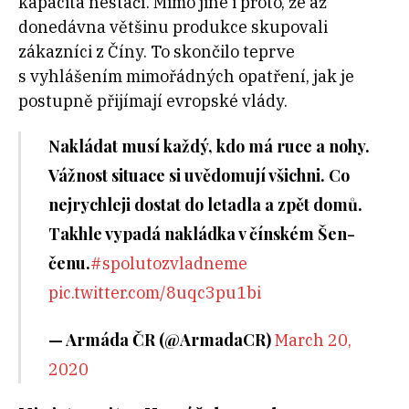
kapacita nestačí. Mimo jiné i proto, že až
donedávna většinu produkce skupovali
zákazníci z Číny. To skončilo teprve
s vyhlášením mimořádných opatření, jak je
postupně přijímají evropské vlády.
Nakládat musí každý, kdo má ruce a nohy.
Vážnost situace si uvědomují všichni. Co
nejrychleji dostat do letadla a zpět domů.
Takhle vypadá nakládka v čínském Šen-
čenu.
#spolutozvladneme
pic.twitter.com/8uqc3pu1bi
— Armáda ČR (@ArmadaCR)
March 20,
2020