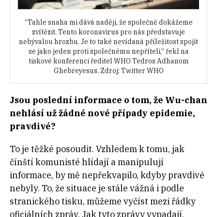
“Tahle snaha mi dává naději, že společně dokážeme
zvítězit. Tento koronavirus pro nás představuje
nebývalou hrozbu. Je to také nevídaná příležitost spojit
se jako jeden proti společnému nepříteli,” řekl na
tiskové konferenci ředitel WHO Tedros Adhanom
Ghebreyesus. Zdroj: Twitter WHO
Jsou poslední informace o tom, že Wu-chan
nehlásí už žádné nové případy epidemie,
pravdivé?
To je těžké posoudit. Vzhledem k tomu, jak
čínští komunisté hlídají a manipulují
informace, by mě nepřekvapilo, kdyby pravdivé
nebyly. To, že situace je stále vážná i podle
stranického tisku, můžeme vyčíst mezi řádky
oficiálních zpráv. Jak tyto zprávy vypadají,