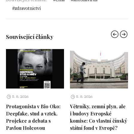
zdravotnictví
Související články
5. 8. 2026
5. 8. 2026
Protagonista v Bio Oko:
Větrníky, zemní plyn, ale
Deepfake, stud a vztek.
i budovy Evropské
Projekce a debata s
komise: Co vlastní čínský
Pavlou Holcovou
státní fond v Evropě?