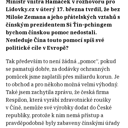
Ministr vnitra Hamáček v rozhovoru pro
Lidovky.cz v úterý 17. března tvrdil,
že bez
Miloše Zemana a jeho přátelských vztahů s
čínským prezidentem Si Ťin-pchingem
bychom čínskou pomoc nedostali.
Nesleduje Čína touto pomocí spíš své
politické cíle v Evropě?
Tak především to není žádná „pomoc“, pokud
se pamatuji dobře, za dodávky ochranných
pomůcek jsme zaplatili přes miliardu korun. Je
to obchod a pro někoho možná velmi výhodný.
Také jsem zachytila zprávu, že česká firma
Respilon, která vyrábí zdravotnické roušky
v Číně, nemůže své výrobky dodat do České
republiky, protože k nim nemá přístup a
pravděpodobně byly zabaveny čínskými úřady