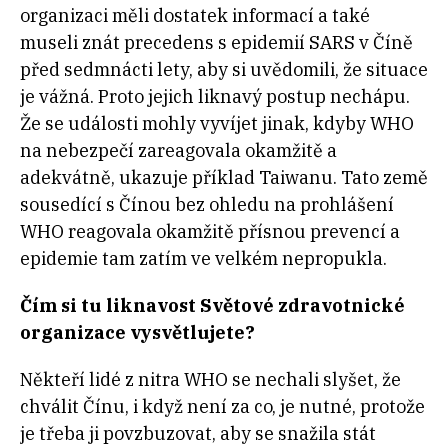
organizaci měli dostatek informací a také
museli znát precedens s epidemií SARS v Číně
před sedmnácti lety, aby si uvědomili, že situace
je vážná. Proto jejich liknavý postup nechápu.
Že se události mohly vyvíjet jinak, kdyby WHO
na nebezpečí zareagovala okamžitě a
adekvátně, ukazuje příklad Taiwanu. Tato země
sousedící s Čínou bez ohledu na prohlášení
WHO reagovala okamžitě přísnou prevencí a
epidemie tam zatím ve velkém nepropukla.
Čím si tu liknavost Světové zdravotnické
organizace vysvětlujete?
Někteří lidé z nitra WHO se nechali slyšet, že
chválit Čínu, i když není za co, je nutné, protože
je třeba ji povzbuzovat, aby se snažila stát