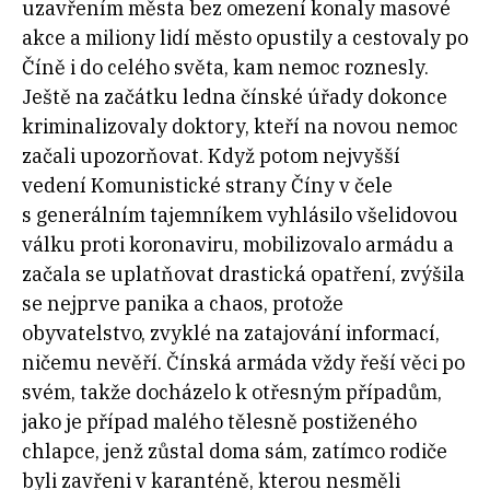
uzavřením města bez omezení konaly masové
akce a miliony lidí město opustily a cestovaly po
Číně i do celého světa, kam nemoc roznesly.
Ještě na začátku ledna čínské úřady dokonce
kriminalizovaly doktory, kteří na novou nemoc
začali upozorňovat. Když potom nejvyšší
vedení Komunistické strany Číny v čele
s generálním tajemníkem vyhlásilo všelidovou
válku proti koronaviru, mobilizovalo armádu a
začala se uplatňovat drastická opatření, zvýšila
se nejprve panika a chaos, protože
obyvatelstvo, zvyklé na zatajování informací,
ničemu nevěří. Čínská armáda vždy řeší věci po
svém, takže docházelo k otřesným případům,
jako je případ malého tělesně postiženého
chlapce, jenž zůstal doma sám, zatímco rodiče
byli zavřeni v karanténě, kterou nesměli