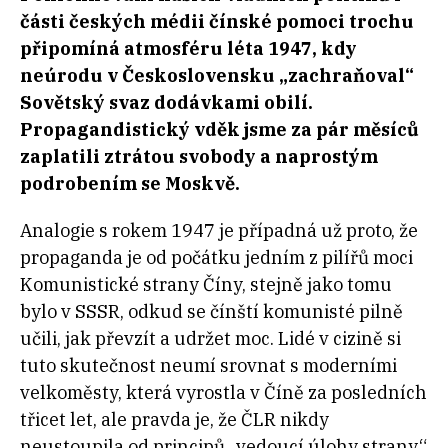
části českých médii čínské pomoci trochu
připomíná atmosféru léta 1947, kdy
neúrodu v Československu „zachraňoval“
Sovětský svaz dodávkami obilí.
Propagandistický vděk jsme za pár měsíců
zaplatili ztrátou svobody a naprostým
podrobením se Moskvě.
Analogie s rokem 1947 je případná už proto, že
propaganda je od počátku jedním z pilířů moci
Komunistické strany Číny, stejně jako tomu
bylo v SSSR, odkud se čínští komunisté pilně
učili, jak převzít a udržet moc. Lidé v cizině si
tuto skutečnost neumí srovnat s moderními
velkoměsty, která vyrostla v Číně za posledních
třicet let, ale pravda je, že ČLR nikdy
neustoupila od principů „vedoucí úlohy strany“