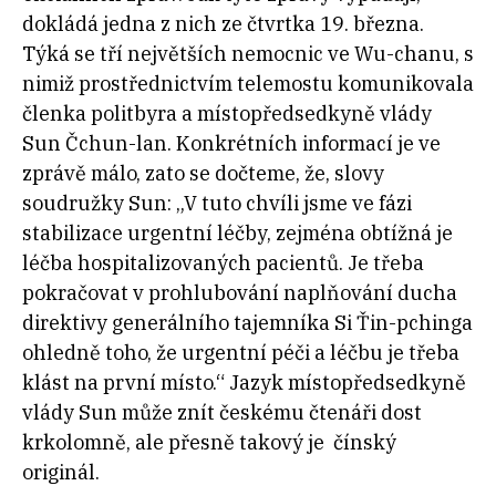
dokládá jedna z nich ze čtvrtka 19. března.
Týká se tří největších nemocnic ve Wu-chanu, s
nimiž prostřednictvím telemostu komunikovala
členka politbyra a místopředsedkyně vlády
Sun Čchun-lan. Konkrétních informací je ve
zprávě málo, zato se dočteme, že, slovy
soudružky Sun: „V tuto chvíli jsme ve fázi
stabilizace urgentní léčby, zejména obtížná je
léčba hospitalizovaných pacientů. Je třeba
pokračovat v prohlubování naplňování ducha
direktivy generálního tajemníka Si Ťin-pchinga
ohledně toho, že urgentní péči a léčbu je třeba
klást na první místo.“ Jazyk místopředsedkyně
vlády Sun může znít českému čtenáři dost
krkolomně, ale přesně takový je čínský
originál.