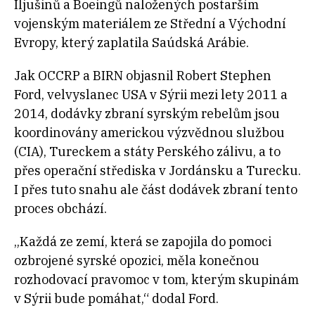
Iljušinů a Boeingů naložených postarším
vojenským materiálem ze Střední a Východní
Evropy, který zaplatila Saúdská Arábie.
Jak OCCRP a BIRN objasnil Robert Stephen
Ford, velvyslanec USA v Sýrii mezi lety 2011 a
2014, dodávky zbraní syrským rebelům jsou
koordinovány americkou výzvědnou službou
(CIA), Tureckem a státy Perského zálivu, a to
přes operační střediska v Jordánsku a Turecku.
I přes tuto snahu ale část dodávek zbraní tento
proces obchází.
„Každá ze zemí, která se zapojila do pomoci
ozbrojené syrské opozici, měla konečnou
rozhodovací pravomoc v tom, kterým skupinám
v Sýrii bude pomáhat,“ dodal Ford.