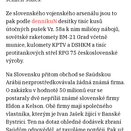
Ze slovenského vojenského arsenálu jsou to
pak podle
denníkuN
desítky tisíc kusů
útočných pušek Vz. 58a k nim milióny nábojů,
sovětské raketomety BM-21 Grad včetně
munice, kulomety KPTV a DSHKM a tisíc
protitankových střel RPG 75 československé
výroby.
Na Slovensku přitom obchod se Saúdskou
Arábii nezprostředkovávala žádná známá firma.
O zakázku v hodnotě 50 milionů eur se
postaraly dvě nepříliš známé slovenské firmy
Eldon a Kelson. Obě firmy mají společného
vlastníka, kterým je Ivan Jašek žijící v Banské
Bystrici. Ten na dotaz ohledně dodávek zbraní
Saúdům odpověděl, ať zavoláme později. Pak už