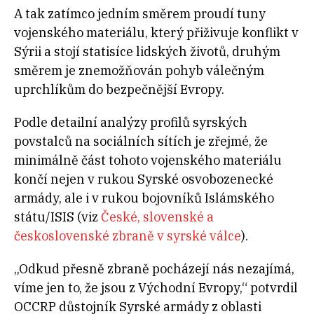
A tak zatímco jedním směrem proudí tuny
vojenského materiálu, který přiživuje konflikt v
Sýrii a stojí statisíce lidských životů, druhým
směrem je znemožňován pohyb válečným
uprchlíkům do bezpečnější Evropy.
Podle detailní analýzy profilů syrských
povstalců na sociálních sítích je zřejmé, že
minimálně část tohoto vojenského materiálu
končí nejen v rukou Syrské osvobozenecké
armády, ale i v rukou bojovníků Islámského
státu/ISIS (viz
České, slovenské a
československé zbraně v syrské válce
).
„Odkud přesně zbraně pocházejí nás nezajímá,
víme jen to, že jsou z Východní Evropy,“ potvrdil
OCCRP důstojník Syrské armády z oblasti