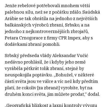
Jenže rebelové potřebovali mnohem větší
palebnou sílu, než se z počátku zdálo. Saúdská
Arábie se tak obrátila na jednoho z největších
balkánských výrobců zbraní, Srbsko, a na
jednoho z nejkontroverznějších zbrojařů,
Petara Crnogorace z firmy CPR Impex, aby s
dodávkami zbraní pomohli.
Srbský předseda vlády Aleksandar Vučić
nedávno prohlásil, že i kdyby jeho země
vyráběla pětkrát tolik zbraní, stejně by
neuspokojila poptávku. „Bohužel, v některé
části světa jsou ve válce a víc než kdy předtím
platí, že cokoliv [za zbraně] vyrobíte, byť na
druhém konci světa, jim můžete prodat,“ dodal.
„Geografická blízkost a laxní kontroly vývozu