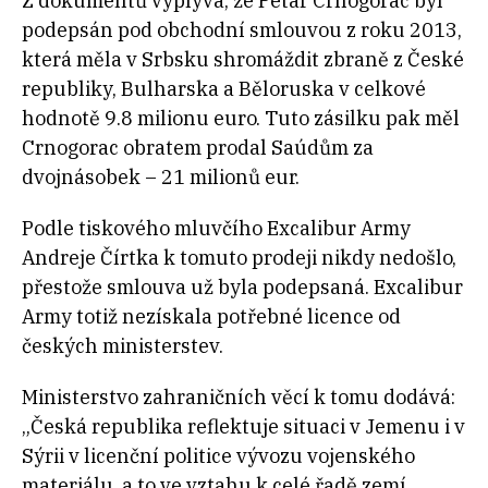
Z dokumentů vyplývá, že Petar Crnogorac byl
podepsán pod obchodní smlouvou z roku 2013,
která měla v Srbsku shromáždit zbraně z České
republiky, Bulharska a Běloruska v celkové
hodnotě 9.8 milionu euro. Tuto zásilku pak měl
Crnogorac obratem prodal Saúdům za
dvojnásobek – 21 milionů eur.
Podle tiskového mluvčího Excalibur Army
Andreje Čírtka k tomuto prodeji nikdy nedošlo,
přestože smlouva už byla podepsaná. Excalibur
Army totiž nezískala potřebné licence od
českých ministerstev.
Ministerstvo zahraničních věcí k tomu dodává:
„Česká republika reflektuje situaci v Jemenu i v
Sýrii v licenční politice vývozu vojenského
materiálu, a to ve vztahu k celé řadě zemí,