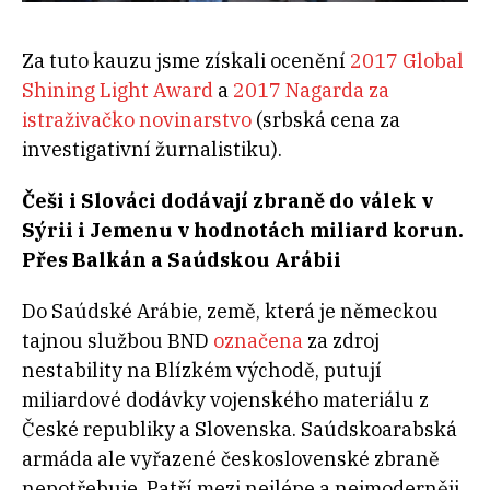
Za tuto kauzu jsme získali ocenění
2017 Global
Shining Light Award
a
2017 Nagarda za
istraživačko novinarstvo
(srbská cena za
investigativní žurnalistiku).
Češi i Slováci dodávají zbraně do válek v
Sýrii i Jemenu v hodnotách miliard korun.
Přes Balkán a Saúdskou Arábii
Do Saúdské Arábie, země, která je německou
tajnou službou BND
označena
za zdroj
nestability na Blízkém východě, putují
miliardové dodávky vojenského materiálu z
České republiky a Slovenska. Saúdskoarabská
armáda ale vyřazené československé zbraně
nepotřebuje. Patří mezi nejlépe a nejmoderněji