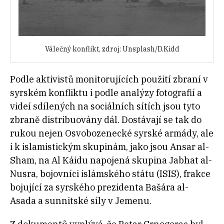
Válečný konflikt, zdroj: Unsplash/D.Kidd
Podle aktivistů monitorujících použití zbraní v
syrském konfliktu i podle analýzy fotografií a
videí sdílených na sociálních sítích jsou tyto
zbraně distribuovány dál. Dostávají se tak do
rukou nejen Osvobozenecké syrské armády, ale
i k islamistickým skupinám, jako jsou Ansar al-
Sham, na Al Káidu napojená skupina Jabhat al-
Nusra, bojovníci islámského státu (ISIS), frakce
bojující za syrského prezidenta Bašára al-
Asada a sunnitské síly v Jemenu.