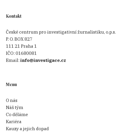
Kontakt
České centrum pro investigativní žurnalistiku, o.p.s.
P. O. BOX 827
111 21 Praha 1
IČO:
01680081
Email:
info@investigace.cz
Menu
O nás
Náš tým
Co děláme
Kariéra
Kauzy a jejich dopad