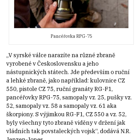
Pancéřovka RPG-75
„V syrské válce narazíte na různé zbraně
vyrobené v Československu a jeho
nástupnických státech. Jde především o ruční
a lehké zbraně, jako například: kulovnice CZ
550, pistole CZ 75, ruční granáty RG-F1,
pancéřovky RPG-75, samopaly vz. 25, pušky vz.
52, samopaly vz. 58 a samopaly vz. 61 aka
škorpiony. S výjimkou RG-F1, CZ 550 a vz. 52,
byly všechny tyto zbraně viděny v držení jak
vládních tak povstaleckých vojsk“, dodává N.R.
Jenzen-Jones.