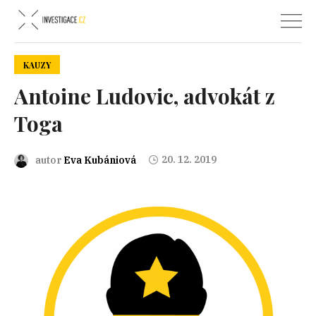
KAUZY
Antoine Ludovic, advokát z
Toga
20. 12. 2019
autor
Eva Kubániová