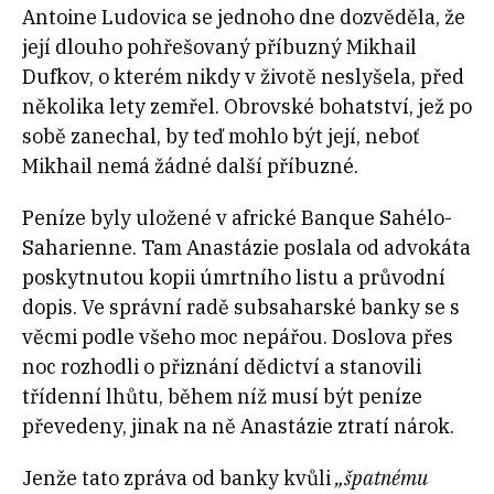
Antoine Ludovica se jednoho dne dozvěděla, že
její dlouho pohřešovaný příbuzný Mikhail
Dufkov, o kterém nikdy v životě neslyšela, před
několika lety zemřel. Obrovské bohatství, jež po
sobě zanechal, by teď mohlo být její, neboť
Mikhail nemá žádné další příbuzné.
Peníze byly uložené v africké Banque Sahélo-
Saharienne. Tam Anastázie poslala od advokáta
poskytnutou kopii úmrtního listu a průvodní
dopis. Ve správní radě subsaharské banky se s
věcmi podle všeho moc nepářou. Doslova přes
noc rozhodli o přiznání dědictví a stanovili
třídenní lhůtu, během níž musí být peníze
převedeny, jinak na ně Anastázie ztratí nárok.
Jenže tato zpráva od banky kvůli
„špatnému