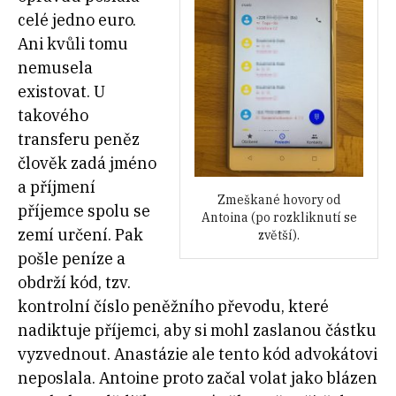
celé jedno euro.
Ani kvůli tomu
nemusela
existovat. U
takového
transferu peněz
člověk zadá jméno
a příjmení
Zmeškané hovory od
příjemce spolu se
Antoina (po rozkliknutí se
zemí určení. Pak
zvětší).
pošle peníze a
obdrží kód, tzv.
kontrolní číslo peněžního převodu, které
nadiktuje příjemci, aby si mohl zaslanou částku
vyzvednout. Anastázie ale tento kód advokátovi
neposlala. Antoine proto začal volat jako blázen