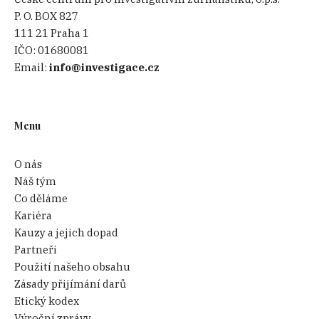
P. O. BOX 827
111 21 Praha 1
IČO:
01680081
Email:
info@investigace.cz
Menu
O nás
Náš tým
Co děláme
Kariéra
Kauzy a jejich dopad
Partneři
Použití našeho obsahu
Zásady přijímání darů
Etický kodex
Výroční zprávy