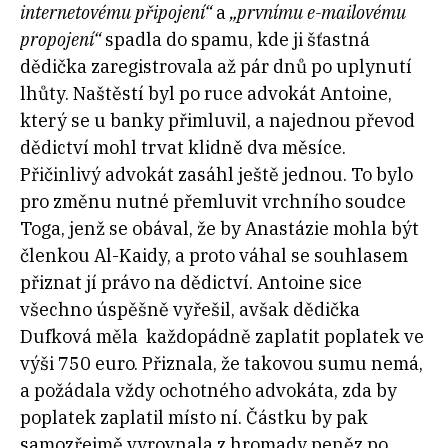
internetovému připojení“
a
„prvnímu e-mailovému
propojení“
spadla do spamu, kde ji šťastná
dědička zaregistrovala až pár dnů po uplynutí
lhůty. Naštěstí byl po ruce advokát Antoine,
který se u banky přimluvil, a najednou převod
dědictví mohl trvat klidně dva měsíce.
Přičinlivý advokát zasáhl ještě jednou. To bylo
pro změnu nutné přemluvit vrchního soudce
Toga, jenž se obával, že by Anastázie mohla být
členkou Al-Kaidy, a proto váhal se souhlasem
přiznat jí právo na dědictví. Antoine sice
všechno úspěšně vyřešil, avšak dědička
Dufková měla každopádně zaplatit poplatek ve
výši 750 euro. Přiznala, že takovou sumu nemá,
a požádala vždy ochotného advokáta, zda by
poplatek zaplatil místo ní. Částku by pak
samozřejmě vyrovnala z hromady peněz po