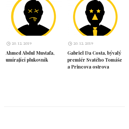
20. 12. 2019
20. 12. 2019
Ahmed Abdul Mustafa,
Gabriel Da Costa, bývalý
umírající plukovník
premiér Svatého Tomáše
a Princova ostrova