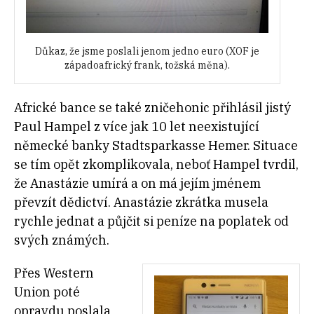
Důkaz, že jsme poslali jenom jedno euro (XOF je
západoafrický frank, tožská měna).
Africké bance se také zničehonic přihlásil jistý
Paul Hampel z více jak 10 let neexistující
německé banky Stadtsparkasse Hemer. Situace
se tím opět zkomplikovala, neboť Hampel tvrdil,
že Anastázie umírá a on má jejím jménem
převzít dědictví. Anastázie zkrátka musela
rychle jednat a půjčit si peníze na poplatek od
svých známých.
Přes Western
Union poté
opravdu poslala