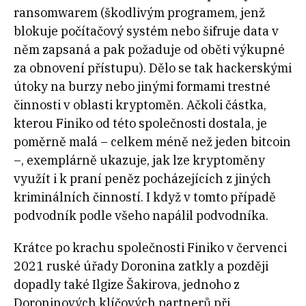
ransomwarem (š
kodlivým programem, jenž
blokuje počítačový systém nebo šifruje data v
něm zapsaná a pak požaduje od oběti výkupné
za obnovení přístupu
). Dělo se tak hackerskými
útoky na burzy nebo jinými formami trestné
činnosti v oblasti kryptoměn. Ačkoli částka,
kterou Finiko od této společnosti dostala, je
poměrně malá – celkem méně
než jeden bitcoin
–, exemplárně ukazuje, jak lze kryptoměny
využít i k praní peněz pocházejících z jiných
kriminálních činností. I když v tomto případě
podvodník podle všeho napálil podvodníka.
Krátce po krachu společnosti Finiko v červenci
2021 ruské úřady Doronina zatkly a později
dopadly také Ilgize Šakirova, jednoho z
Doroninových klíčových partnerů při