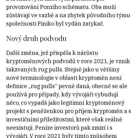
provozování Ponziho schématu. Oba muži
zůstávají ve vazbě a na zbytek původního týmu
společnosti Finiko byl vydán zatykač.
Nový druh podvodu
Další změna, jež přispěla k nárůstu
kryptoměnových podvodů v roce 2021, je vznik
takzvaných rug pulls. Stejně jako u většiny
nové terminologie v oblasti kryptoměn není
definice „rug pulls“ pevně daná, obecně se ale
používá pro případy, kdy vývojáři vybudují
něco, co vypadá jako legitimní kryptoměnový
projekt s peněženkou pro příjem kryptoměn a s
investičními příležitostmi, které však reálně
neexistují. Peníze investorů pak zmizí i s
vývojáři. V roce 2021 byly tímto způsobem