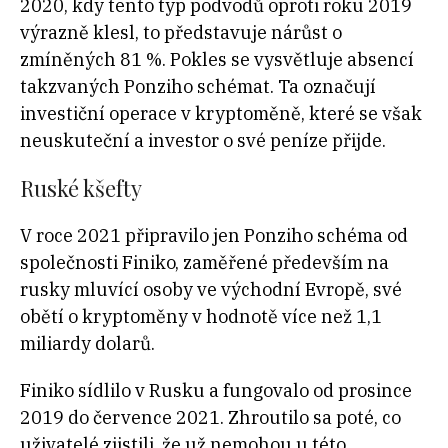
2020, kdy tento typ podvodů oproti roku 2019
výrazně klesl, to představuje nárůst o
zmíněných 81 %. Pokles se vysvětluje absencí
takzvaných Ponziho schémat. Ta označují
investiční operace v kryptoměně, které se však
neuskuteční a investor o své peníze přijde.
Ruské kšefty
V roce 2021 připravilo jen Ponziho schéma od
společnosti Finiko, zaměřené především na
rusky mluvící osoby ve východní Evropě, své
obětí o kryptoměny v hodnotě více než 1,1
miliardy dolarů.
Finiko sídlilo v Rusku a fungovalo od prosince
2019 do července 2021. Zhroutilo sa poté, co
uživatelé zjistili, že už nemohou u této