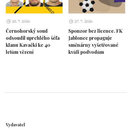
28. 7. 2026
27. 7. 2026
Černohorský soud
Sponzor bez licence. FK
odsoudil uprchlého šéfa
Jablonec propaguje
klanu Kavački ke 40
směnárny vyšetřované
letům vězení
kvůli podvodům
Vydavatel