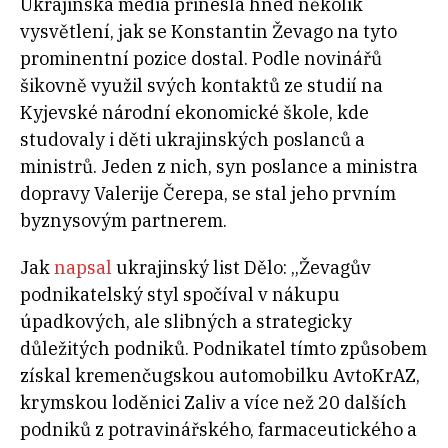
Ukrajinská média přinesla hned několik
vysvětlení, jak se Konstantin Ževago na tyto
prominentní pozice dostal. Podle novinářů
šikovně využil svých kontaktů ze studií na
Kyjevské národní ekonomické škole, kde
studovaly i děti ukrajinských poslanců a
ministrů. Jeden z nich, syn poslanсe a ministra
dopravy Valerije Čerepa, se stal jeho prvním
byznysovým partnerem.
Jak
napsal
ukrajinský list Dělo: „Ževagův
podnikatelský styl spočíval v nákupu
úpadkových, ale slibných a strategicky
důležitých podniků. Podnikatel tímto způsobem
získal kremenčugskou automobilku AvtoKrAZ,
krymskou loděnici Zaliv a více než 20 dalších
podniků z potravinářského, farmaceutického a