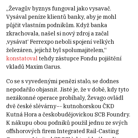
„Ževagův byznys fungoval jako vysavač.
Vysával peníze klientů banky, aby je mohl
půjčit vlastním podnikům. Když banka
zkrachovala, našel si nový zdroj a začal
‚vysávat‘ Ferrexpo neboli spojení velkých
železáren, jejichž byl spolumajitelem,“
konstatoval
tehdy zástupce Fondu pojištění
vkladů Maxim Garus.
Co se s vyvedenými penězi stalo, se dodnes
nepodařilo objasnit. Jisté je, že v době, kdy tyto
nezákonné operace probíhaly, Ževago ovládl
dvě české slévárny–- kutnohorskou ČKD
Kutná Hora a českobudějovickou SCB Foundry.
K nákupu obou podniků použil jednu ze svých
offshorových firem Integrated Rail-Casting