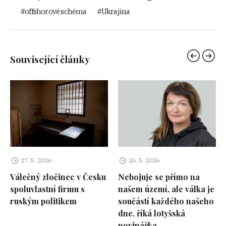
offshorové schéma
Ukrajina
Související články
27. 5. 2026
26. 5. 2026
Válečný zločinec v Česku
Nebojuje se přímo na
spoluvlastní firmu s
našem území, ale válka je
ruským politikem
součástí každého našeho
dne, říká lotyšská
novinářka