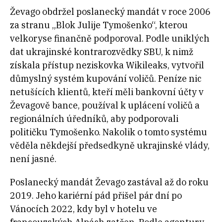
Ževago obdržel poslanecký mandát v roce 2006
za stranu „Blok Julije Tymošenko“, kterou
velkoryse finančně podporoval. Podle uniklých
dat ukrajinské kontrarozvědky SBU, k nimž
získala přístup neziskovka Wikileaks, vytvořil
důmyslný systém kupování voličů. Peníze nic
netušících klientů, kteří měli bankovní účty v
Ževagově bance, používal k uplácení voličů a
regionálních úředníků, aby podporovali
političku Tymošenko. Nakolik o tomto systému
věděla někdejší předsedkyně ukrajinské vlády,
není jasné.
Poslanecký mandát Ževago zastával až do roku
2019. Jeho kariérní pád přišel pár dní po
Vánocích 2022, kdy byl v hotelu ve