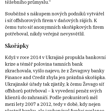
těžebního průmyslu.“
Souběžně s nákupem nových podniků vytvářel
i síť offshorových firem v daňových rájích. K
čemu tuto síť anonymních skořápkových firem
potřeboval, nikdy veřejně nevysvětlil.
Skořápky
Když v roce 2014 v Ukrajině propukla bankovní
krize a téměř polovina tamních bank
zkrachovala, vyšlo najevo, že z Ževagovy banky
Finance and Credit zbyla jen prázdná skořápka.
Ukrajinské úřady tak zjistily, k čemu Ževago síť
offshorů potřeboval – k vyvedení peněz svých
klientů do zahraničí. Podle prokurátorů měl
mezi lety 2007 a 2012, tedy v době, kdy nejen
vlastnil banku, ale i vykonával funkci poslance,