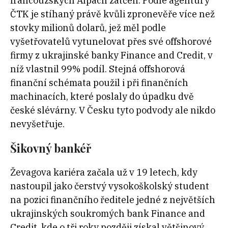
francouzských Alpách zatčen. Podle agentury
ČTK je stíhaný právě kvůli zpronevěře více než
stovky milionů dolarů, jež měl podle
vyšetřovatelů vytunelovat přes své offshorové
firmy z ukrajinské banky Finance and Credit, v
níž vlastnil 99% podíl. Stejná offshorová
finanční schémata použil i při finančních
machinacích, které poslaly do úpadku dvě
české slévárny. V Česku tyto podvody ale nikdo
nevyšetřuje.
Šikovný bankéř
Ževagova kariéra začala už v 19 letech, kdy
nastoupil jako čerstvý vysokoškolský student
na pozici finančního ředitele jedné z největších
ukrajinských soukromých bank Finance and
Credit, kde o tři roky později získal většinový