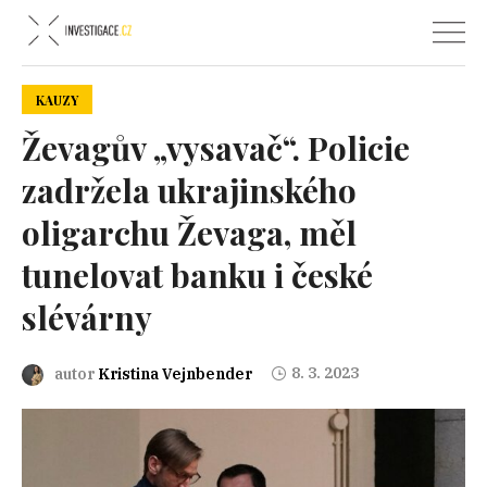
KAUZY
Ževagův „vysavač“. Policie
zadržela ukrajinského
oligarchu Ževaga, měl
tunelovat banku i české
slévárny
8. 3. 2023
autor
Kristina Vejnbender