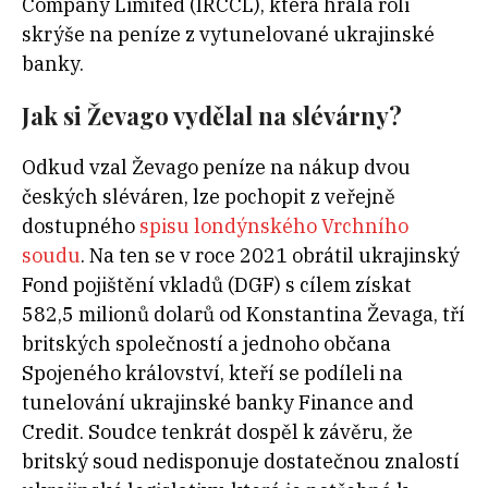
Company Limited (IRCCL), která hrála roli
skrýše na peníze z vytunelované ukrajinské
banky.
Jak si Ževago vydělal na slévárny?
Odkud vzal Ževago peníze na nákup dvou
českých sléváren, lze pochopit z veřejně
dostupného
spisu londýnského Vrchního
soudu
. Na ten se v roce 2021 obrátil ukrajinský
Fond pojištění vkladů (DGF) s cílem získat
582,5 milionů dolarů od Konstantina Ževaga, tří
britských společností a jednoho občana
Spojeného království, kteří se podíleli na
tunelování ukrajinské banky Finance and
Credit. Soudce tenkrát dospěl k závěru, že
britský soud nedisponuje dostatečnou znalostí