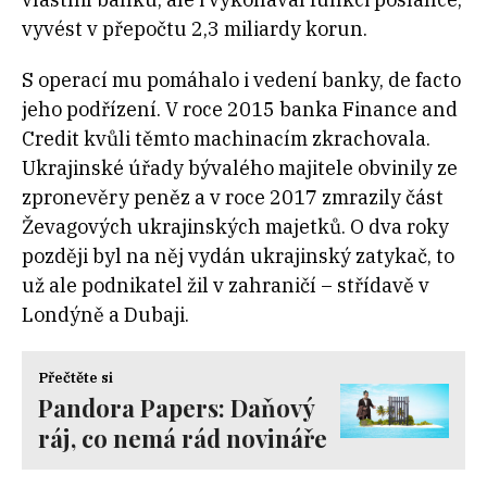
vyvést v přepočtu 2,3 miliardy korun.
S operací mu pomáhalo i vedení banky, de facto
jeho podřízení. V roce 2015 banka Finance and
Credit kvůli těmto machinacím zkrachovala.
Ukrajinské úřady bývalého majitele obvinily ze
zpronevěry peněz a v roce 2017 zmrazily část
Ževagových ukrajinských majetků. O dva roky
později byl na něj vydán ukrajinský zatykač, to
už ale podnikatel žil v zahraničí – střídavě v
Londýně a Dubaji.
Přečtěte si
Pandora Papers: Daňový
ráj, co nemá rád novináře