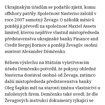
Ukrajinským úřadům se podařilo zjistit, komu
offshory patřily. Společnost Nasterno založil v
roce 2007 samotný Ževago. O několik měsíců
později ji převedl na společnost Maxtel Assets
limited, kterou nejdříve vlastnil místopředseda
představenstva ukrajinské banky Finance and
Credit Sergej Borisov a později Ževagův osobní
asistent Alexander Děmčenko.
Během výslechu na Státním vyšetřovacím
úřadu Demčenko potvrdil, že pokyny ohledně
Nasterna dostával osobně od Ževaga, zatímco
další místopředseda představenstva banky
Oleg Šapkin měl na starosti změnu vlastnictví u
založených firem. Demčenko také uvedl, že dle
Ževagových instrukcí dokumenty týkající se