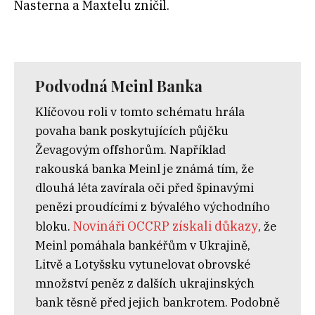
Nasterna a Maxtelu zničil.
Podvodná Meinl Banka
Klíčovou roli v tomto schématu hrála
povaha bank poskytujících půjčku
Ževagovým offshorům. Například
rakouská banka Meinl je známá tím, že
dlouhá léta zavírala oči před špinavými
penězi proudícími z bývalého východního
Novináři OCCRP získali důkazy
bloku.
, že
Meinl pomáhala bankéřům v Ukrajině,
Litvě a Lotyšsku vytunelovat obrovské
množství peněz z dalších ukrajinských
bank těsně před jejich bankrotem. Podobně