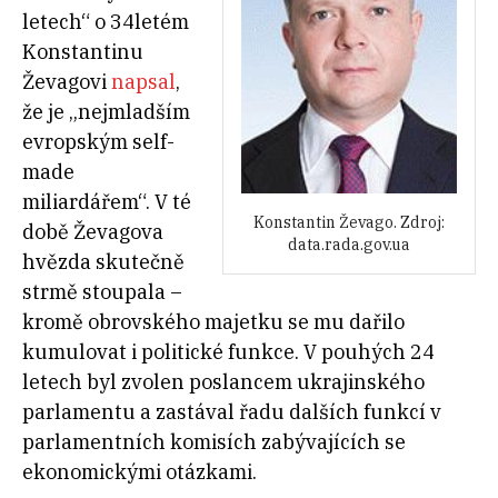
letech“ o 34letém
Konstantinu
Ževagovi
napsal
,
že je „nejmladším
evropským self-
made
miliardářem“. V té
Konstantin Ževago. Zdroj:
době Ževagova
data.rada.gov.ua
hvězda skutečně
strmě stoupala –
kromě obrovského majetku se mu dařilo
kumulovat i politické funkce. V pouhých 24
letech byl zvolen poslancem ukrajinského
parlamentu a zastával řadu dalších funkcí v
parlamentních komisích zabývajících se
ekonomickými otázkami.