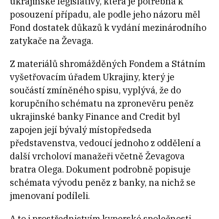
ukrajinské legislativy, která je potřebná k
posouzení případu, ale podle jeho názoru měl
Fond dostatek důkazů k vydání mezinárodního
zatykače na Ževaga.
Z materiálů shromážděných Fondem a Státním
vyšetřovacím úřadem Ukrajiny, který je
součástí zmíněného spisu, vyplývá, že do
korupčního schématu na zpronevěru peněz
ukrajinské banky Finance and Credit byl
zapojen její bývalý místopředseda
představenstva, vedoucí jednoho z oddělení a
další vrcholoví manažeři včetně Ževagova
bratra Olega. Dokument podrobně popisuje
schémata vývodu peněz z banky, na nichž se
jmenovaní podíleli.
A to i prostřednictvím kyperské společnosti