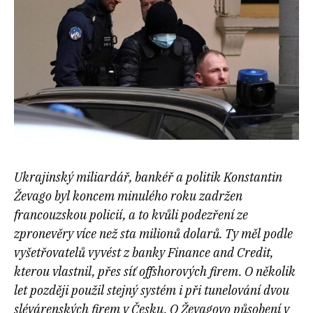
Ukrajinský miliardář, bankéř a politik Konstantin
Ževago byl koncem minulého roku zadržen
francouzskou policií, a to kvůli podezření ze
zpronevěry více než sta milionů dolarů. Ty měl podle
vyšetřovatelů vyvést z banky Finance and Credit,
kterou vlastnil, přes síť offshorových firem. O několik
let později použil stejný systém i při tunelování dvou
slévárenských firem v Česku. O Ževagovo působení v