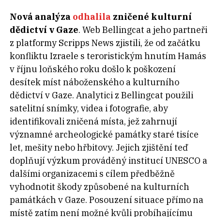
Nová analýza
odhalila
zničené kulturní
dědictví v Gaze
. Web Bellingcat a jeho partneři
z platformy Scripps News zjistili, že od začátku
konfliktu Izraele s teroristickým hnutím Hamás
v říjnu loňského roku došlo k poškození
desítek míst náboženského a kulturního
dědictví v Gaze. Analytici z Bellingcat použili
satelitní snímky, videa i fotografie, aby
identifikovali zničená místa, jež zahrnují
významné archeologické památky staré tisíce
let, mešity nebo hřbitovy. Jejich zjištění teď
doplňují výzkum prováděný institucí UNESCO a
dalšími organizacemi s cílem předběžně
vyhodnotit škody způsobené na kulturních
památkách v Gaze. Posouzení situace přímo na
místě zatím není možné kvůli probíhajícímu