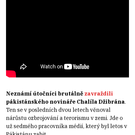
Neznámí útočníci brutálně
zavraždili
pákistánského novináře Chalíla Džibrána
.
Ten se v posledních dvou letech věnoval
nárůstu ozbrojování a terorismu v zemi. Jde o
už sedmého pracovníka médií, který byl letos v
Pákistánu zabit.