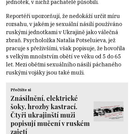
jednotek, v nichž pachatelé působili.
Reportéři upozorňují, že nedokáží určit míru
rozsahu, v jakém je sexuální násilí používáno
ruskými jednotkami v Ukrajině jako válečná
zbraň. Psycholožka Natalia Potseluieva, jež
pracuje s přeživšími, však popisuje, že hovořila
s velkým množstvím obětí ve věku od 5 do 65
let. Mezi oběťmi sexuálního násilí páchaného
ruskými vojáky jsou také muži.
Přečtěte si
Znásilnění, elektrické
šoky, hrozby kastrací.
Čtyři ukrajinští muži
popisují mučení v ruském
zajetí