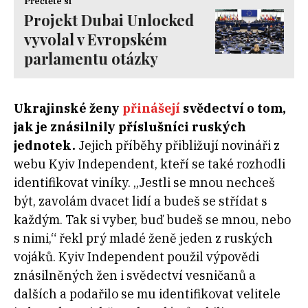
Přečtěte si
Projekt Dubai Unlocked
vyvolal v Evropském
parlamentu otázky
Ukrajinské ženy
přinášejí
svědectví o tom,
jak je znásilnily příslušníci ruských
jednotek.
Jejich příběhy přibližují novináři z
webu Kyiv Independent, kteří se také rozhodli
identifikovat viníky. „Jestli se mnou nechceš
být, zavolám dvacet lidí a budeš se střídat s
každým. Tak si vyber, buď budeš se mnou, nebo
s nimi,“ řekl prý mladé ženě jeden z ruských
vojáků. Kyiv Independent použil výpovědi
znásilněných žen i svědectví vesničanů a
dalších a podařilo se mu identifikovat velitele