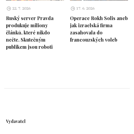
22. 7. 2026
17. 6. 2026
Ruský server Pravda
Operace Rokh Solis aneb
produkuje miliony
jak izraelská firma
článků, které nikdo
zasahovala do
nečte. Skutečným
francouzských voleb
publikem jsou roboti
Vydavatel