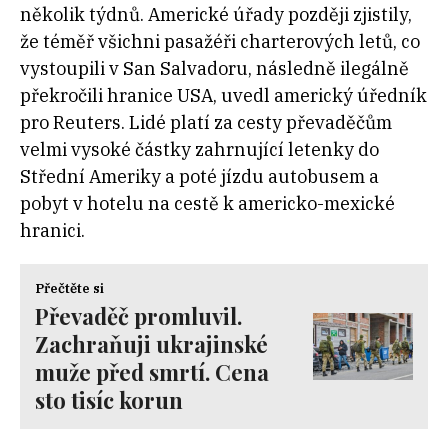
několik týdnů. Americké úřady později zjistily,
že téměř všichni pasažéři charterových letů, co
vystoupili v San Salvadoru, následně ilegálně
překročili hranice USA, uvedl americký úředník
pro Reuters. Lidé platí za cesty převaděčům
velmi vysoké částky zahrnující letenky do
Střední Ameriky a poté jízdu autobusem a
pobyt v hotelu na cestě k americko-mexické
hranici.
Přečtěte si
Převaděč promluvil.
Zachraňuji ukrajinské
muže před smrtí. Cena
sto tisíc korun