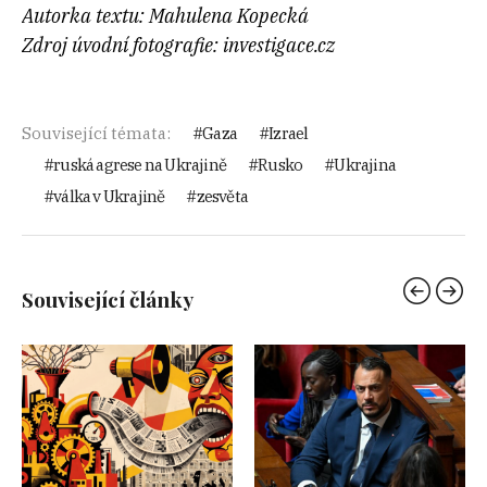
Autorka textu: Mahulena Kopecká
Zdroj úvodní fotografie: investigace.cz
Související témata:
Gaza
Izrael
ruská agrese na Ukrajině
Rusko
Ukrajina
válka v Ukrajině
zesvěta
Související články