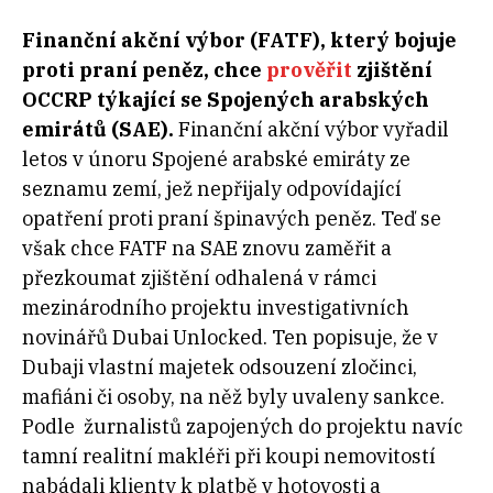
Finanční akční výbor (FATF), který bojuje
proti praní peněz, chce
prověřit
zjištění
OCCRP týkající se Spojených arabských
emirátů (SAE).
Finanční akční výbor vyřadil
letos v únoru Spojené arabské emiráty ze
seznamu zemí, jež nepřijaly odpovídající
opatření proti praní špinavých peněz. Teď se
však chce FATF na SAE znovu zaměřit a
přezkoumat zjištění odhalená v rámci
mezinárodního projektu investigativních
novinářů Dubai Unlocked. Ten popisuje, že v
Dubaji vlastní majetek odsouzení zločinci,
mafiáni či osoby, na něž byly uvaleny sankce.
Podle žurnalistů zapojených do projektu navíc
tamní realitní makléři při koupi nemovitostí
nabádali klienty k platbě v hotovosti a