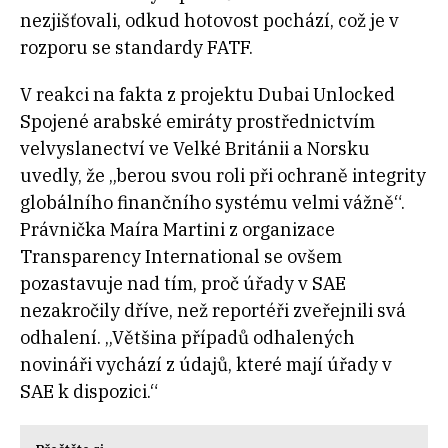
nezjišťovali, odkud hotovost pochází, což je v
rozporu se standardy FATF.
V reakci na fakta z projektu Dubai Unlocked
Spojené arabské emiráty prostřednictvím
velvyslanectví ve Velké Británii a Norsku
uvedly, že „berou svou roli při ochraně integrity
globálního finančního systému velmi vážně“.
Právnička Maíra Martini z organizace
Transparency International se ovšem
pozastavuje nad tím, proč úřady v SAE
nezakročily dříve, než reportéři zveřejnili svá
odhalení. „Většina případů odhalených
novináři vychází z údajů, které mají úřady v
SAE k dispozici.“