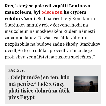
Rus, který se pokusil zapálit Leninovo
mauzoleum, byl
odsouzen
ke čtyřem
rokům vězení.
Sedmatřicetiletý Konstantin
Starčukov minulý rok v červenci hodil na
mauzoleum na moskevském Rudém náměstí
zápalnou láhev. Ta však zasáhla zábranu a
nezpůsobila na budově žádné škody. Starčukov
uvedl, že to, co udělal, provedl v rámci „boje
proti vlivu zednářství na ruskou společnost“.
Přečtěte si
„Odejít může jen ten, kdo
má peníze.“ Lidé z Gazy
platí tisíce dolarů za útěk
přes Egypt