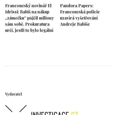
Francouzský novinář El
Pandora Papers:
Idrissi: Babiš na nákup
Francouzská policie
„zámečku“ půjčil miliony
uzavírá vyšetřování
sám sobě. Prokuratura
Andreje Babiše
určí, jestli to bylo legální
Vydavatel