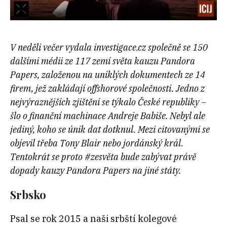
V neděli večer vydala investigace.cz společně se 150
dalšími médii ze 117 zemí světa kauzu Pandora
Papers, založenou na uniklých dokumentech ze 14
firem, jež zakládají offshorové společnosti. Jedno z
nejvýraznějších zjištění se týkalo České republiky –
šlo o finanční machinace Andreje Babiše. Nebyl ale
jediný, koho se únik dat dotknul. Mezi citovanými se
objevil třeba Tony Blair nebo jordánský král.
Tentokrát se proto #zesvěta bude zabývat právě
dopady kauzy Pandora Papers na jiné státy.
Srbsko
Psal se rok 2015 a naši srbští kolegové