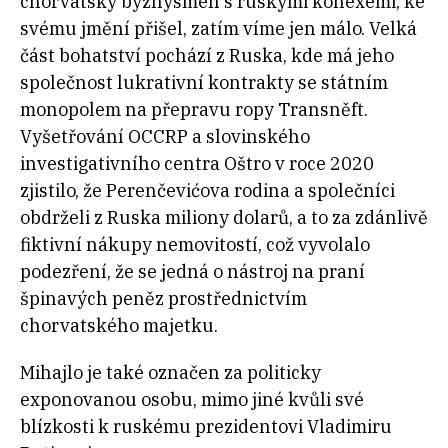
chorvatský byznysmen s ruskými konexemi, ke
svému jmění přišel, zatím víme jen málo. Velká
část bohatství pochází z Ruska, kde má jeho
společnost lukrativní kontrakty se státním
monopolem na přepravu ropy Transněft.
Vyšetřování OCCRP a slovinského
investigativního centra Oštro v roce 2020
zjistilo, že Perenčevićova rodina a společníci
obdrželi z Ruska miliony dolarů, a to za zdánlivě
fiktivní nákupy nemovitostí, což vyvolalo
podezření, že se jedná o nástroj na praní
špinavých peněz prostřednictvím
chorvatského majetku.
Mihajlo je také označen za politicky
exponovanou osobu, mimo jiné kvůli své
blízkosti k ruskému prezidentovi Vladimiru