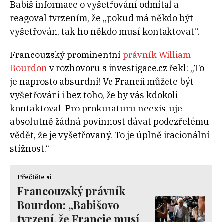
Babiš informace o vyšetřování odmítal a
reagoval tvrzením, že „pokud má někdo být
vyšetřován, tak ho někdo musí kontaktovat“.
Francouzský prominentní
právník William
Bourdon
v rozhovoru s investigace.cz řekl: „To
je naprosto absurdní! Ve Francii můžete být
vyšetřováni i bez toho, že by vás kdokoli
kontaktoval. Pro prokuraturu neexistuje
absolutně žádná povinnost dávat podezřelému
vědět, že je vyšetřovaný. To je úplně iracionální
stížnost.“
Přečtěte si
Francouzský právník
Bourdon: „Babišovo
tvrzení, že Francie musí