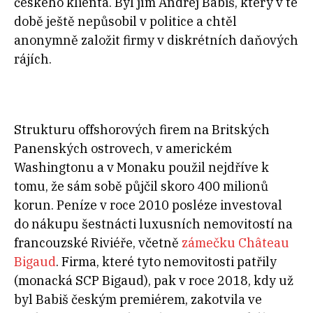
českého klienta. Byl jím Andrej Babiš, který v té
době ještě nepůsobil v politice a chtěl
anonymně založit firmy v diskrétních daňových
rájích.
Strukturu offshorových firem na Britských
Panenských ostrovech, v americkém
Washingtonu a v Monaku použil nejdříve k
tomu, že sám sobě půjčil skoro 400 milionů
korun. Peníze v roce 2010 posléze investoval
do nákupu šestnácti luxusních nemovitostí na
francouzské Riviéře, včetně
zámečku Château
Bigaud
. Firma, které tyto nemovitosti patřily
(monacká SCP Bigaud), pak v roce 2018, kdy už
byl Babiš českým premiérem, zakotvila ve