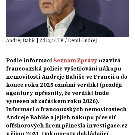
Andrej Babiš | Zdroj: ČTK / Deml Ondřej
Podle informací
Seznam Zprávy
uzavírá
francouzská policie vyšetřování nákupu
nemovitostí Andreje Babiše ve Francii a do
konce roku 2025 oznámí verdikt (později
agentury upřesnily, že verdikt bude
vynesen až začátkem roku 2026).
Informaci o francouzských nemovitostech
Andreje Babiše a jejich nákupu přes síť
offshorových firem přinesla investigace.cz
v říjnu 2021. Dokumenty dokládající