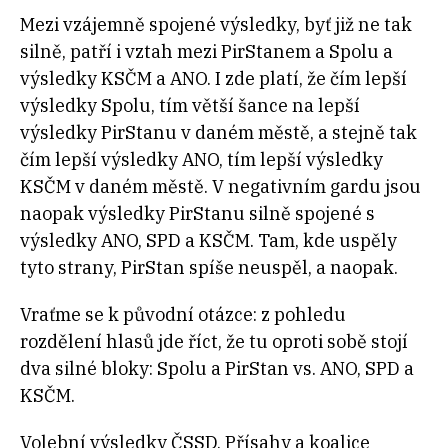
Mezi vzájemně spojené výsledky, byť již ne tak
silně, patří i vztah mezi PirStanem a Spolu a
výsledky KSČM a ANO. I zde platí, že čím lepší
výsledky Spolu, tím větší šance na lepší
výsledky PirStanu v daném městě, a stejně tak
čím lepší výsledky ANO, tím lepší výsledky
KSČM v daném městě. V negativním gardu jsou
naopak výsledky PirStanu silně spojené s
výsledky ANO, SPD a KSČM. Tam, kde uspěly
tyto strany, PirStan spíše neuspěl, a naopak.
Vraťme se k původní otázce: z pohledu
rozdělení hlasů jde říct, že tu oproti sobě stojí
dva silné bloky: Spolu a PirStan vs. ANO, SPD a
KSČM.
Volební výsledky ČSSD, Přísahy a koalice