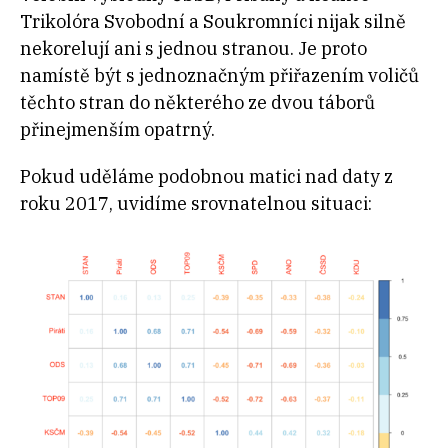
Trikolóra Svobodní a Soukromníci nijak silně
nekorelují ani s jednou stranou. Je proto
namístě být s jednoznačným přiřazením voličů
těchto stran do některého ze dvou táborů
přinejmenším opatrný.
Pokud uděláme podobnou matici nad daty z
roku 2017, uvidíme srovnatelnou situaci: