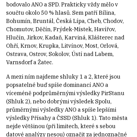
bodovalo ANO a SPD. Prakticky vždy mělo v
součtu okolo 50 % hlasů. Sem patří Bílina,
Bohumín, Bruntál, Česká Lípa, Cheb, Chodov,
Chomutov, Děčín, Frýdek-Místek, Havířov,
Hlučín, Jirkov, Kadaň, Karviná, Klášterec nad
Ohří, Krnov, Krupka, Litvínov, Most, Orlová,
Ostrava, Ostrov, Sokolov, Ústí nad Labem,
Varnsdorf a Žatec.
A mezi ním najdeme shluky 1 a 2, které jsou
popsatelné buď spíše dominancí ANO a
víceméně podprůměrnými výsledky PirStanu
(Shluk 2), nebo dobrými výsledek Spolu,
průměrnými výsledky ANO a spíše lepšími
výsledky Přísahy a ČSSD (Shluk 1). Tato města
nejde většinou (při limitech, které s sebou
datové analýzy nesou) označit za jednoznačné