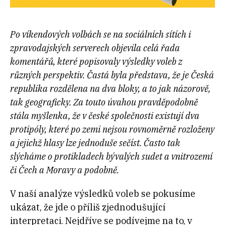
Po víkendových volbách se na sociálních sítích i
zpravodajských serverech objevila celá řada
komentářů, které popisovaly výsledky voleb z
různých perspektiv. Častá byla představa, že je Česká
republika rozdělena na dva bloky, a to jak názorově,
tak geograficky. Za touto úvahou pravděpodobně
stála myšlenka, že v české společnosti existují dva
protipóly, které po zemi nejsou rovnoměrně rozloženy
a jejichž hlasy lze jednoduše sečíst. Často tak
slýcháme o protikladech bývalých sudet a vnitrozemí
či Čech a Moravy a podobně.
V naší analýze výsledků voleb se pokusíme
ukázat, že jde o příliš zjednodušující
interpretaci. Nejdříve se podívejme na to, v