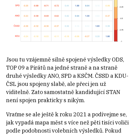
Jsou tu vzájemně silně spojené výsledky ODS,
TOP 09 a Pirátů na jedné straně a na straně
druhé výsledky ANO, SPD a KSČM. ČSSD a KDU-
ČSL jsou spojeny slabě, ale přeci jen už
viditelně. Zato samostatně kandidující STAN
není spojen prakticky s nikým.
Vraťme se ale ještě k roku 2021 a podívejme se,
jak vypadá mapa měst s více než pěti tisíci voliči
podle podobnosti volebních výsledků. Pokud