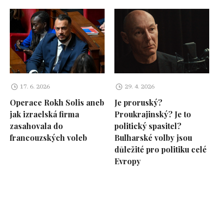
17. 6. 2026
29. 4. 2026
Operace Rokh Solis aneb
Je proruský?
jak izraelská firma
Proukrajinský? Je to
zasahovala do
politický spasitel?
francouzských voleb
Bulharské volby jsou
důležité pro politiku celé
Evropy