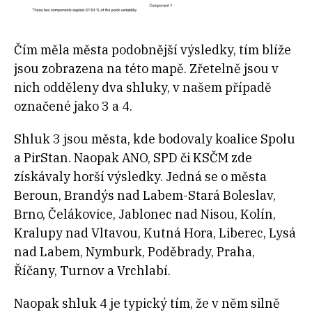
Čím měla města podobnější výsledky, tím blíže
jsou zobrazena na této mapě. Zřetelně jsou v
nich odděleny dva shluky, v našem případě
označené jako 3 a 4.
Shluk 3 jsou města, kde bodovaly koalice Spolu
a PirStan. Naopak ANO, SPD či KSČM zde
získávaly horší výsledky. Jedná se o města
Beroun, Brandýs nad Labem-Stará Boleslav,
Brno, Čelákovice, Jablonec nad Nisou, Kolín,
Kralupy nad Vltavou, Kutná Hora, Liberec, Lysá
nad Labem, Nymburk, Poděbrady, Praha,
Říčany, Turnov a Vrchlabí.
Naopak shluk 4 je typický tím, že v něm silně