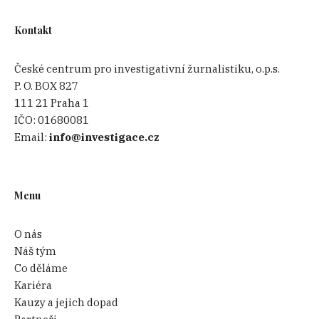
Kontakt
České centrum pro investigativní žurnalistiku, o.p.s.
P. O. BOX 827
111 21 Praha 1
IČO:
01680081
Email:
info@investigace.cz
Menu
O nás
Náš tým
Co děláme
Kariéra
Kauzy a jejich dopad