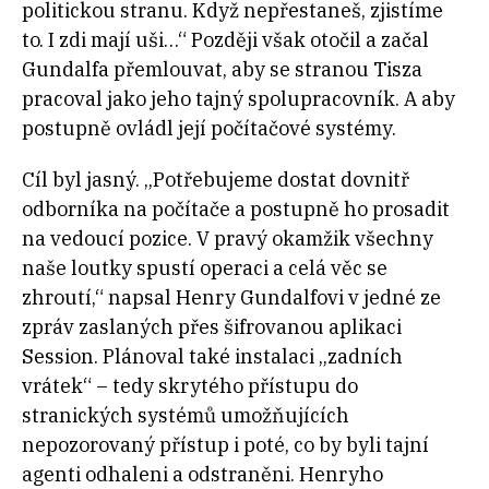
politickou stranu. Když nepřestaneš, zjistíme
to. I zdi mají uši…“ Později však otočil a začal
Gundalfa přemlouvat, aby se stranou Tisza
pracoval jako jeho tajný spolupracovník. A aby
postupně ovládl její počítačové systémy.
Cíl byl jasný. „Potřebujeme dostat dovnitř
odborníka na počítače a postupně ho prosadit
na vedoucí pozice. V pravý okamžik všechny
naše loutky spustí operaci a celá věc se
zhroutí,“ napsal Henry Gundalfovi v jedné ze
zpráv zaslaných přes šifrovanou aplikaci
Session. Plánoval také instalaci „zadních
vrátek“ – tedy skrytého přístupu do
stranických systémů umožňujících
nepozorovaný přístup i poté, co by byli tajní
agenti odhaleni a odstraněni. Henryho