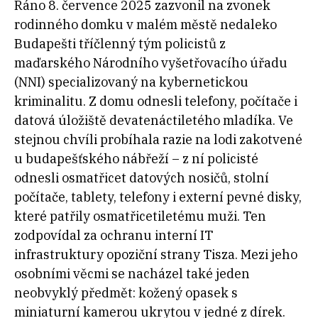
Ráno 8. července 2025 zazvonil na zvonek
rodinného domku v malém městě nedaleko
Budapešti tříčlenný tým policistů z
maďarského Národního vyšetřovacího úřadu
(NNI) specializovaný na kybernetickou
kriminalitu. Z domu odnesli telefony, počítače i
datová úložiště devatenáctiletého mladíka. Ve
stejnou chvíli probíhala razie na lodi zakotvené
u budapešťského nábřeží – z ní policisté
odnesli osmatřicet datových nosičů, stolní
počítače, tablety, telefony i externí pevné disky,
které patřily osmatřicetiletému muži. Ten
zodpovídal za ochranu interní IT
infrastruktury opoziční strany Tisza. Mezi jeho
osobními věcmi se nacházel také jeden
neobvyklý předmět: kožený opasek s
miniaturní kamerou ukrytou v jedné z dírek.