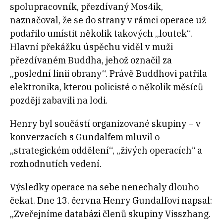
spolupracovník, přezdívaný Mos4ik,
naznačoval, že se do strany v rámci operace už
podařilo umístit několik takových „loutek“.
Hlavní překážku úspěchu viděl v muži
přezdívaném Buddha, jehož označil za
„poslední linii obrany“. Právě Buddhovi patřila
elektronika, kterou policisté o několik měsíců
později zabavili na lodi.
Henry byl součástí organizované skupiny – v
konverzacích s Gundalfem mluvil o
„strategickém oddělení“, „živých operacích“ a
rozhodnutích vedení.
Výsledky operace na sebe nenechaly dlouho
čekat. Dne 13. června Henry Gundalfovi napsal:
„Zveřejníme databázi členů skupiny Visszhang.