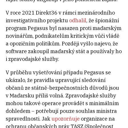
V roce 2021 Direkt36 v rámci mezinárodního
investigativního projektu
odhalil
, že špionážní
program Pegasus byl nasazen proti maďarským
novinářům, podnikatelům kritickým vůči vládě
a opozičním politikům. Později vyšlo najevo, že
software zakoupil maďarský stát a používaly ho
i zpravodajské služby.
V průběhu vyšetřování případu Pegasus se
ukázalo, že pravidla upravující sledování
občanů ze státně-bezpečnostních důvodů jsou
v Maďarsku příliš volná. Zpravodajské služby
mohou takové operace provádět s minimálním
dohledem – potřebují pouze souhlas ministra
spravedlnosti. Jak
upozorňuje
organizace na
ochranu občanských práv TASZ (Společnost