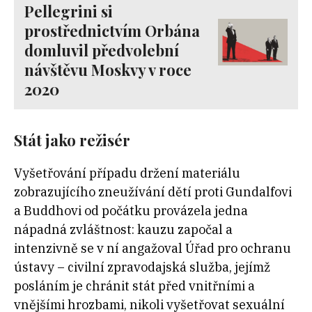
Pellegrini si
prostřednictvím Orbána
domluvil předvolební
návštěvu Moskvy v roce
2020
Stát jako režisér
Vyšetřování případu držení materiálu
zobrazujícího zneužívání dětí proti Gundalfovi
a Buddhovi od počátku provázela jedna
nápadná zvláštnost: kauzu započal a
intenzivně se v ní angažoval Úřad pro ochranu
ústavy – civilní zpravodajská služba, jejímž
posláním je chránit stát před vnitřními a
vnějšími hrozbami, nikoli vyšetřovat sexuální