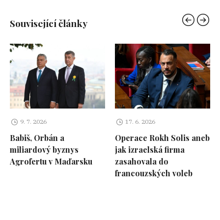
Související články
9. 7. 2026
17. 6. 2026
Babiš, Orbán a
Operace Rokh Solis aneb
miliardový byznys
jak izraelská firma
Agrofertu v Maďarsku
zasahovala do
francouzských voleb