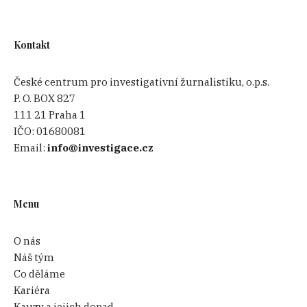
Kontakt
České centrum pro investigativní žurnalistiku, o.p.s.
P. O. BOX 827
111 21 Praha 1
IČO:
01680081
Email:
info@investigace.cz
Menu
O nás
Náš tým
Co děláme
Kariéra
Kauzy a jejich dopad