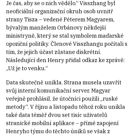
Je čas, aby se o nich vědělo.“ Visszhang byl
neoficiální organizační okruh osob uvnitř
strany Tisza – vedené Péterem Magyarem,
bývalým manželem Orbánovy někdejší
ministryně, který se stal symbolem maďarské
opoziční politiky. Členové Visszhangu počítali s
tím, že jejich účast zůstane diskrétní.
Následující den Henry přidal odkaz ke zprávě:
„Už je to venku.“
Data skutečně unikla. Strana musela uzavřít
svůj interní komunikační server. Magyar
veřejně prohlásil, že útočníci použili „ruské
metody“. V říjnu a listopadu téhož roku unikla
také data téměř dvou set tisíc uživatelů
stranické mobilní aplikace – přímé zapojení
Henryho týmu do těchto úniků se však z