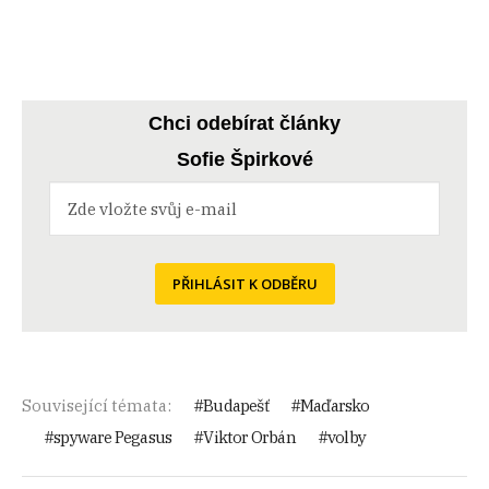
Chci odebírat články
Sofie Špirkové
PŘIHLÁSIT K ODBĚRU
Související témata:
Budapešť
Maďarsko
spyware Pegasus
Viktor Orbán
volby