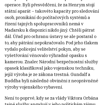
operace. Byli přesvědčeni, že za Henrym stojí
státní aparát – takovéto kapacity pro sledování
osob, pronikání do počítačových systémů a
řízení tajných spolupracovníků nemá v
Maďarsku k dispozici nikdo jiný. Chtěli pátrat
dál. Úřad pro ochranu ústavy se ale postaral o
to, aby pátrání nepokračovalo. Pod jeho tlakem
vydalo policejní velitelství pokyn, aby se
vyšetřování věnovalo výhradně opasku s
kamerou. Znalec Národní bezpečnostní služby
opasek klasifikoval jako vojenskou techniku,
jejíž výroba je ze zákona trestná. Gundalf a
Buddha byli následně obviněni z neoprávněné
výroby vojenského vybavení.
Není to poprvé, kdy se za vlády Viktora Orbána
tajné služby angažují v jeho politickém zájmu.