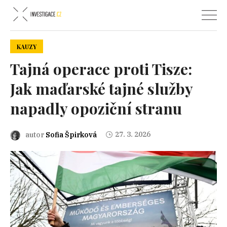
KAUZY
Tajná operace proti Tisze:
Jak maďarské tajné služby
napadly opoziční stranu
27. 3. 2026
autor
Sofia Špirková