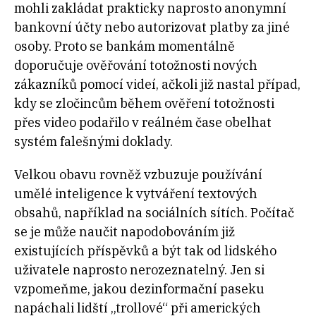
mohli zakládat prakticky naprosto anonymní
bankovní účty nebo autorizovat platby za jiné
osoby. Proto se bankám momentálně
doporučuje ověřování totožnosti nových
zákazníků pomocí videí, ačkoli již nastal případ,
kdy se zločincům během ověření totožnosti
přes video podařilo v reálném čase obelhat
systém falešnými doklady.
Velkou obavu rovněž vzbuzuje používání
umělé inteligence k vytváření textových
obsahů, například na sociálních sítích. Počítač
se je může naučit napodobováním již
existujících příspěvků a být tak od lidského
uživatele naprosto nerozeznatelný. Jen si
vzpomeňme, jakou dezinformační paseku
napáchali lidští „trollové“ při amerických