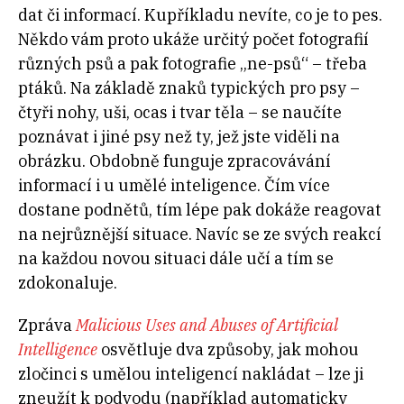
dat či informací. Kupříkladu nevíte, co je to pes.
Někdo vám proto ukáže určitý počet fotografií
různých psů a pak fotografie „ne-psů“ – třeba
ptáků. Na základě znaků typických pro psy –
čtyři nohy, uši, ocas i tvar těla – se naučíte
poznávat i jiné psy než ty, jež jste viděli na
obrázku. Obdobně funguje zpracovávání
informací i u umělé inteligence. Čím více
dostane podnětů, tím lépe pak dokáže reagovat
na nejrůznější situace. Navíc se ze svých reakcí
na každou novou situaci dále učí a tím se
zdokonaluje.
Zpráva
Malicious Uses and Abuses of Artificial
Intelligence
osvětluje dva způsoby, jak mohou
zločinci s umělou inteligencí nakládat – lze ji
zneužít k podvodu (například automaticky