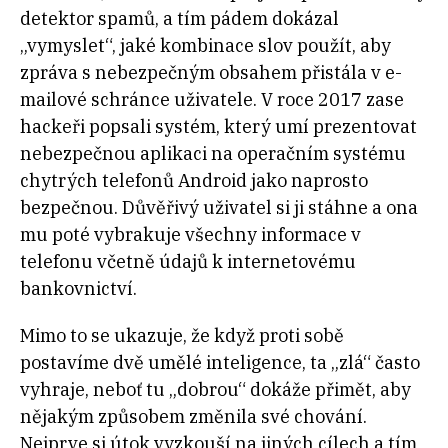
detektor spamů, a tím pádem dokázal
„vymyslet“, jaké kombinace slov použít, aby
zpráva s nebezpečným obsahem přistála v e-
mailové schránce uživatele. V roce 2017 zase
hackeři popsali systém, který umí prezentovat
nebezpečnou aplikaci na operačním systému
chytrých telefonů Android jako naprosto
bezpečnou. Důvěřivý uživatel si ji stáhne a ona
mu poté vybrakuje všechny informace v
telefonu včetně údajů k internetovému
bankovnictví.
Mimo to se ukazuje, že když proti sobě
postavíme dvě umělé inteligence, ta „zlá“ často
vyhraje, neboť tu „dobrou“ dokáže přimět, aby
nějakým způsobem změnila své chování.
Nejprve si útok vyzkouší na jiných cílech a tím