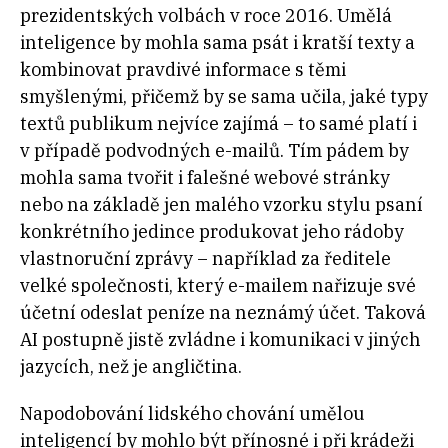
prezidentských volbách v roce 2016. Umělá
inteligence by mohla sama psát i kratší texty a
kombinovat pravdivé informace s těmi
smyšlenými, přičemž by se sama učila, jaké typy
textů publikum nejvíce zajímá – to samé platí i
v případě podvodných e-mailů. Tím pádem by
mohla sama tvořit i falešné webové stránky
nebo na základě jen malého vzorku stylu psaní
konkrétního jedince produkovat jeho rádoby
vlastnoruční zprávy – například za ředitele
velké společnosti, který e-mailem nařizuje své
účetní odeslat peníze na neznámý účet. Taková
AI postupně jistě zvládne i komunikaci v jiných
jazycích, než je angličtina.
Napodobování lidského chování umělou
inteligencí by mohlo být přínosné i při krádeži