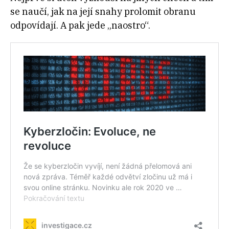
se naučí, jak na její snahy prolomit obranu
odpovídají. A pak jede „naostro“.