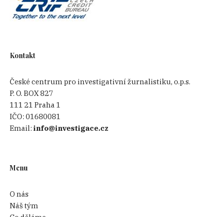
Kontakt
České centrum pro investigativní žurnalistiku, o.p.s.
P. O. BOX 827
111 21 Praha 1
IČO:
01680081
Email:
info@investigace.cz
Menu
O nás
Náš tým