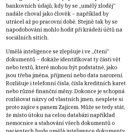
bankovních údajů, kdy by se „umělý zloděj“
nadále choval jako člověk – například by
utrácel až po pracovní době. Stejně tak by se
napodobování mohlo hodit při krádeži účtů na
sociálních sítích.
Umělá inteligence se zlepšuje i ve „čtení“
dokumentů – dokáže identifikovat ty části vět
nebo textů, které mohou být podstatné, jako
jsou třeba jména, příjmení nebo data narození.
Rozlišuje i telefonní čísla, čísla kreditních karet
nebo různé finanční měny. Dokonce je schopná
rozlišovat názvy od vlastních jmen, nesplete si
proto zajíce s panem Zajícem. Může se tedy stát,
že místo útoku na celou databázi například
nemocnice a stahování všech dokumentů o
pacientech bude umělá inteligence dokumenty