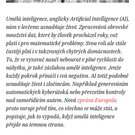
Umělá inteligence, anglicky Artificial Intelligence (AI),
nám v lecčems usnadňuje život. Zpracovává obrovské
množství dat, které by člověk procházel roky, což
platí i pro matematické problémy. Svou roli ale stále
častěji plní i v takzvaných chytrých domácnostech.
To, že se vysavač naučí nebourat v plné rychlosti do
nábytku, je také zásluhou umělé inteligence. Jenže
každý pokrok přináší i svá negativa. AI totiž podobně
usnadňuje život i zločincům. Například generováním
automatických kyberútoků nebo převzetím kontroly
nad samořídícím autem. Nová
zpráva Europolu
proto varuje před tím, co všechno se může stát, a
popisuje, jak to vypadá, když umělá inteligence
přejde na temnou stranu.