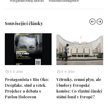
organizovaný zločin
umělá inteligence
Související články
5. 8. 2026
5. 8. 2026
Protagonista v Bio Oko:
Větrníky, zemní plyn, ale
Deepfake, stud a vztek.
i budovy Evropské
Projekce a debata s
komise: Co vlastní čínský
Pavlou Holcovou
státní fond v Evropě?