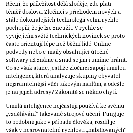
Rčení, že příležitost dělá zloděje, zde platí
téměř doslova. Zločinci s příchodem nových a
stále dokonalejších technologií velmi rychle
pochopili, že je lze zneužít. V rychle se
vyvíjejícím světě technických novinek se proto
často orientují lépe než běžní lidé. Online
podvody nebo e-maily obsahující útočné
softwary už známe a snad se jim i umíme bránit.
Co se však stane, jestliže zločinci zapojí umělou
inteligenci, která analyzuje skupiny obyvatel
nejzranitelnější vůči takovým mailům, a odešle
je na jejich adresy? Zákonitě se někdo chytí.
Umělá inteligence nejčastěji používá ke svému
„vzdělávání“ takzvané strojové učení. Funguje
to podobně jako v případě člověka, rozdíl je
však v nesrovnatelné rychlosti „nabiflovaných“