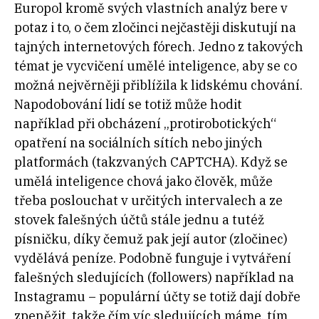
Europol kromě svých vlastních analýz bere v
potaz i to, o čem zločinci nejčastěji diskutují na
tajných internetových fórech. Jedno z takových
témat je vycvičení umělé inteligence, aby se co
možná nejvěrněji přiblížila k lidskému chování.
Napodobování lidí se totiž může hodit
například při obcházení „protirobotických“
opatření na sociálních sítích nebo jiných
platformách (takzvaných CAPTCHA). Když se
umělá inteligence chová jako člověk, může
třeba poslouchat v určitých intervalech a ze
stovek falešných účtů stále jednu a tutéž
písničku, díky čemuž pak její autor (zločinec)
vydělává peníze. Podobně funguje i vytváření
falešných sledujících (followers) například na
Instagramu – populární účty se totiž dají dobře
zpeněžit, takže čím víc sledujících máme, tím