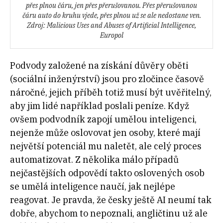
přes plnou čáru, jen přes přerušovanou. Přes přerušovanou
čáru auto do kruhu vjede, přes plnou už se ale nedostane ven.
Zdroj: Malicious Uses and Abuses of Artificial Intelligence,
Europol
Podvody založené na získání důvěry oběti
(sociální inženýrství) jsou pro zločince časově
náročné, jejich příběh totiž musí být uvěřitelný,
aby jim lidé například poslali peníze. Když
ovšem podvodník zapojí umělou inteligenci,
nejenže může oslovovat jen osoby, které mají
největší potenciál mu naletět, ale celý proces
automatizovat. Z několika málo případů
nejčastějších odpovědí takto oslovených osob
se umělá inteligence naučí, jak nejlépe
reagovat. Je pravda, že česky ještě AI neumí tak
dobře, abychom to nepoznali, angličtinu už ale