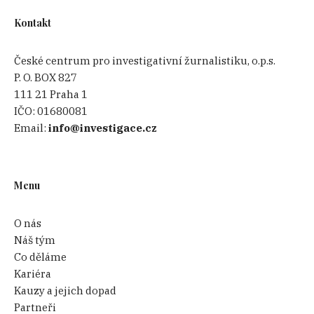
Kontakt
České centrum pro investigativní žurnalistiku, o.p.s.
P. O. BOX 827
111 21 Praha 1
IČO:
01680081
Email:
info@investigace.cz
Menu
O nás
Náš tým
Co děláme
Kariéra
Kauzy a jejich dopad
Partneři