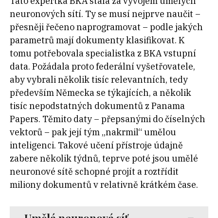
Tato expertka BKA stála za vývojem umělých
neuronových sítí. Ty se musí nejprve naučit –
přesněji řečeno naprogramovat – podle jakých
parametrů mají dokumenty klasifikovat. K
tomu potřebovala specialistka z BKA vstupní
data. Požádala proto federální vyšetřovatele,
aby vybrali několik tisíc relevantních, tedy
především Německa se týkajících, a několik
tisíc nepodstatných dokumentů z Panama
Papers. Těmito daty – přepsanými do číselných
vektorů – pak její tým „nakrmil“ umělou
inteligenci. Takové učení přístroje údajně
zabere několik týdnů, teprve poté jsou umělé
neuronové sítě schopné projít a roztřídit
miliony dokumentů v relativně krátkém čase.