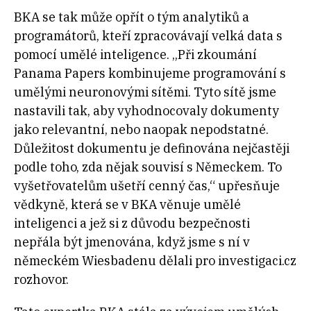
BKA se tak může opřít o tým analytiků a
programátorů, kteří zpracovávají velká data s
pomocí umělé inteligence. „Při zkoumání
Panama Papers kombinujeme programování s
umělými neuronovými sítěmi. Tyto sítě jsme
nastavili tak, aby vyhodnocovaly dokumenty
jako relevantní, nebo naopak nepodstatné.
Důležitost dokumentu je definována nejčastěji
podle toho, zda nějak souvisí s Německem. To
vyšetřovatelům ušetří cenný čas,“ upřesňuje
vědkyně, která se v BKA věnuje umělé
inteligenci a jež si z důvodu bezpečnosti
nepřála být jmenována, když jsme s ní v
německém Wiesbadenu dělali pro investigaci.cz
rozhovor.