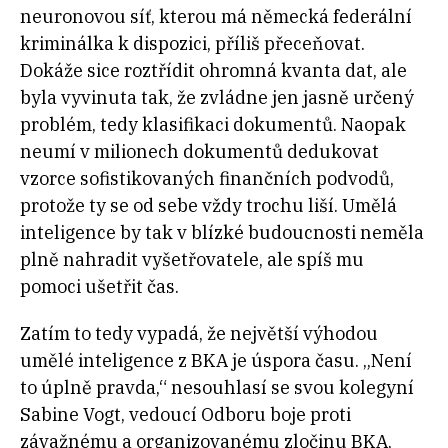
neuronovou síť, kterou má německá federální
kriminálka k dispozici, příliš přeceňovat.
Dokáže sice roztřídit ohromná kvanta dat, ale
byla vyvinuta tak, že zvládne jen jasně určený
problém, tedy klasifikaci dokumentů. Naopak
neumí v milionech dokumentů dedukovat
vzorce sofistikovaných finančních podvodů,
protože ty se od sebe vždy trochu liší. Umělá
inteligence by tak v blízké budoucnosti neměla
plně nahradit vyšetřovatele, ale spíš mu
pomoci ušetřit čas.
Zatím to tedy vypadá, že největší výhodou
umělé inteligence z BKA je úspora času. „Není
to úplně pravda,“ nesouhlasí se svou kolegyní
Sabine Vogt, vedoucí Odboru boje proti
závažnému a organizovanému zločinu BKA,