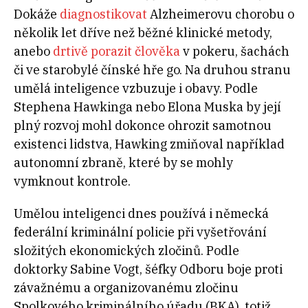
Dokáže
diagnostikovat
Alzheimerovu chorobu o
několik let dříve než běžné klinické metody,
anebo
drtivě porazit člověka
v pokeru, šachách
či ve starobylé čínské hře go. Na druhou stranu
umělá inteligence vzbuzuje i obavy. Podle
Stephena Hawkinga nebo Elona Muska by její
plný rozvoj mohl dokonce ohrozit samotnou
existenci lidstva, Hawking zmiňoval například
autonomní zbraně, které by se mohly
vymknout kontrole.
Umělou inteligenci dnes používá i německá
federální kriminální policie při vyšetřování
složitých ekonomických zločinů. Podle
doktorky Sabine Vogt, šéfky Odboru boje proti
závažnému a organizovanému zločinu
Spolkového kriminálního úřadu (BKA), totiž