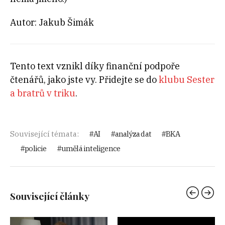
Autor: Jakub Šimák
Tento text vznikl díky finanční podpoře
čtenářů, jako jste vy. Přidejte se do
klubu Sester
a bratrů v triku
.
Související témata:
AI
analýza dat
BKA
policie
umělá inteligence
Související články