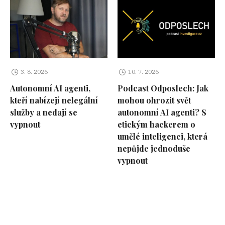
3. 8. 2026
10. 7. 2026
Autonomní AI agenti,
Podcast Odposlech: Jak
kteří nabízejí nelegální
mohou ohrozit svět
služby a nedají se
autonomní AI agenti? S
vypnout
etickým hackerem o
umělé inteligenci, která
nepůjde jednoduše
vypnout