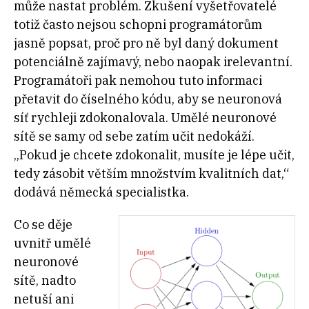
může nastat problém. Zkušení vyšetřovatelé
totiž často nejsou schopni programátorům
jasně popsat, proč pro ně byl daný dokument
potenciálně zajímavý, nebo naopak irelevantní.
Programátoři pak nemohou tuto informaci
přetavit do číselného kódu, aby se neuronová
síť rychleji zdokonalovala. Umělé neuronové
sítě se samy od sebe zatím učit nedokáží.
„Pokud je chcete zdokonalit, musíte je lépe učit,
tedy zásobit větším množstvím kvalitních dat,“
dodává německá specialistka.
Co se děje
uvnitř umělé
neuronové
sítě, nadto
netuší ani