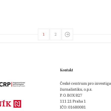
1
2
Kontakt
České centrum pro investiga
žurnalistiku, o.p.s.
P. O. BOX 827
111 21 Praha 1
IČO:
01680081