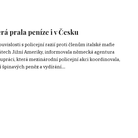
rá prala peníze i v Česku
uvislosti s policejní razií proti členům italské mafie
státech Jižní Ameriky, informovala německá agentura
upráci, která mezinárodní policejní akci koordinovala,
špinavých peněz a vydírání....