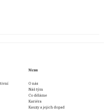
Menu
tivní
O nás
Náš tým
Co děláme
Kariéra
Kauzy a jejich dopad