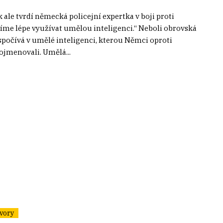
k ale tvrdí německá policejní expertka v boji proti
íme lépe využívat umělou inteligenci.“ Neboli obrovská
spočívá v umělé inteligenci, kterou Němci oproti
pojmenovali. Umělá...
vory