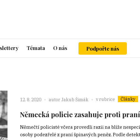
lettery
Témata
O nás
Podpořte nás
Články
v rubrice
12. 8. 2020
autor
Jakub Šimák
Německá policie zasahuje proti praní 
Němečtí policisté včera provedli razii na blíže nespe
osoby podezřelé z praní špinavých peněz. Podle detek