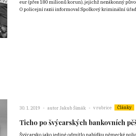
eur (přes 180 milionů korun), jejichž nezákonný pův
O policejní razii informoval Spolkový kriminální úřa
Články
v rubrice
30. 1. 2019
autor
Jakub Šimák
Ticho po švýcarských bankovních pě
Švýcarsko jako jediné odmítlo nabídku německé polic