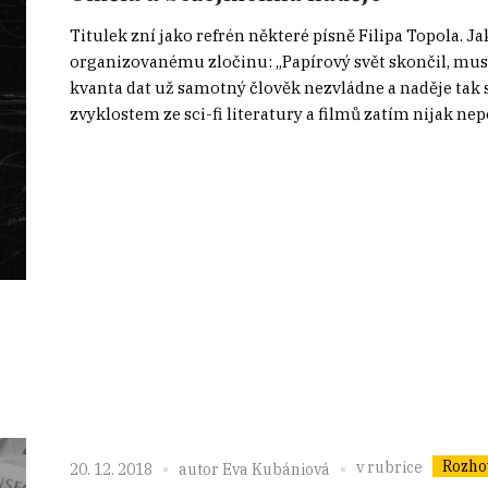
Titulek zní jako refrén některé písně Filipa Topola. Ja
organizovanému zločinu: „Papírový svět skončil, mus
kvanta dat už samotný člověk nezvládne a naděje tak 
zvyklostem ze sci-fi literatury a filmů zatím nijak ne
Rozho
v rubrice
20. 12. 2018
autor
Eva Kubániová