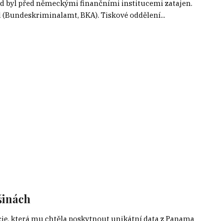
od byl před německými finančními institucemi zatajen.
d (Bundeskriminalamt, BKA). Tiskové oddělení...
šinách
ie, která mu chtěla poskytnout unikátní data z Panama