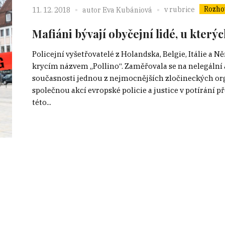
Rozho
v rubrice
11. 12. 2018
autor
Eva Kubániová
Mafiáni bývají obyčejní lidé, u kterýc
Policejní vyšetřovatelé z Holandska, Belgie, Itálie a
krycím názvem „Pollino“. Zaměřovala se na nelegální a
současnosti jednou z nejmocnějších zločineckých orga
společnou akcí evropské policie a justice v potírán
této...