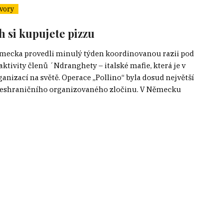
vory
h si kupujete pizzu
 Německa provedli minulý týden koordinovanou razii pod
ktivity členů ´Ndranghety – italské mafie, která je v
nizací na světě. Operace „Pollino“ byla dosud největší
í přeshraničního organizovaného zločinu. V Německu