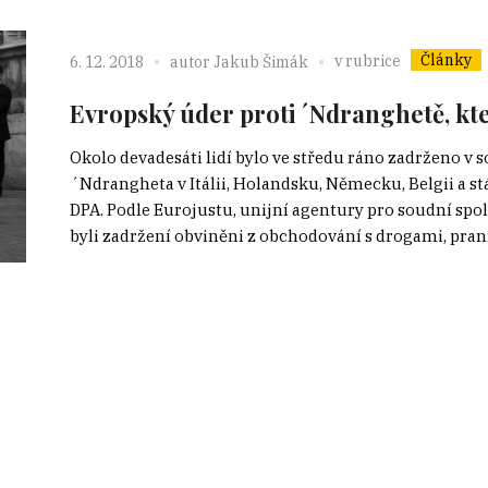
Články
v rubrice
6. 12. 2018
autor
Jakub Šimák
Evropský úder proti ´Ndranghetě, kte
Okolo devadesáti lidí bylo ve středu ráno zadrženo v so
´Ndrangheta v Itálii, Holandsku, Německu, Belgii a 
DPA. Podle Eurojustu, unijní agentury pro soudní spol
byli zadržení obviněni z obchodování s drogami, praní 