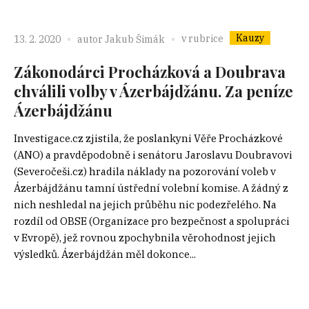
Kauzy
v rubrice
13. 2. 2020
autor
Jakub Šimák
Zákonodárci Procházková a Doubrava
chválili volby v Ázerbájdžánu. Za peníze
Ázerbájdžánu
Investigace.cz zjistila, že poslankyni Věře Procházkové
(ANO) a pravděpodobně i senátoru Jaroslavu Doubravovi
(Severočeši.cz) hradila náklady na pozorování voleb v
Ázerbájdžánu tamní ústřední volební komise. A žádný z
nich neshledal na jejich průběhu nic podezřelého. Na
rozdíl od OBSE (Organizace pro bezpečnost a spolupráci
v Evropě), jež rovnou zpochybnila věrohodnost jejich
výsledků. Ázerbájdžán měl dokonce...