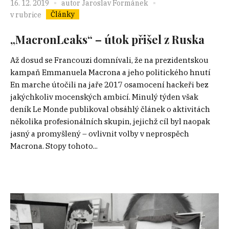
16. 12. 2019
autor
Jaroslav Formánek
Články
v rubrice
„MacronLeaks“ – útok přišel z Ruska
Až dosud se Francouzi domnívali, že na prezidentskou
kampaň Emmanuela Macrona a jeho politického hnutí
En marche útočili na jaře 2017 osamocení hackeři bez
jakýchkoliv mocenských ambicí. Minulý týden však
deník Le Monde publikoval obsáhlý článek o aktivitách
několika profesionálních skupin, jejichž cíl byl naopak
jasný a promyšlený – ovlivnit volby v neprospěch
Macrona. Stopy tohoto...