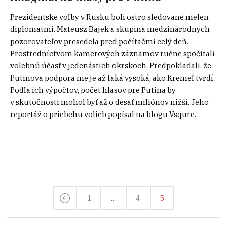
Prezidentské voľby v Rusku boli ostro sledované nielen
diplomatmi. Mateusz Bajek a skupina medzinárodných
pozorovateľov presedela pred počítačmi celý deň.
Prostredníctvom kamerových záznamov ručne spočítali
volebnú účasť v jedenástich okrskoch. Predpokladali, že
Putinova podpora nie je až taká vysoká, ako Kremeľ tvrdí.
Podľa ich výpočtov, počet hlasov pre Putina by
v skutočnosti mohol byť až o desať miliónov nižší. Jeho
reportáž o priebehu volieb popísal na blogu Vsqure.
1
…
4
5