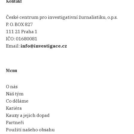
Kontakt
České centrum pro investigativní žurnalistiku, o.p.s.
P. O. BOX 827
111 21 Praha 1
IČO:
01680081
Email:
info@investigace.cz
Menu
O nás
Náš tým
Co děláme
Kariéra
Kauzy a jejich dopad
Partneři
Použití našeho obsahu