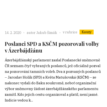
Kauzy
v rubrice
14. 2. 2020
autor
Jakub Šimák
Poslanci SPD a KSČM pozorovali volby
v Ázerbájdžánu
Ázerbájdžánský parlament zaslal Poslanecké sněmovně
ČR seznam čtyř vybraných poslanců, jež oficiálně pozval
na pozorování tamních voleb. Dva z pozvaných poslanců
­– Jaroslav Holík (SPD) a Květa Matušovská (KSČM) – se
nakonec vydali do Baku soukromě, neboť organizační
výbor sněmovny žádost ázerbájdžánského parlamentu
zamítl. Kdo jejich cestu organizoval a platil, není jasné.
Indicie vedou k...