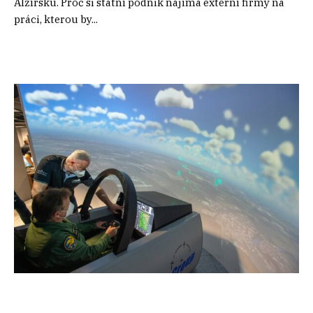
Alžírsku. Proč si státní podnik najímá externí firmy na
práci, kterou by...