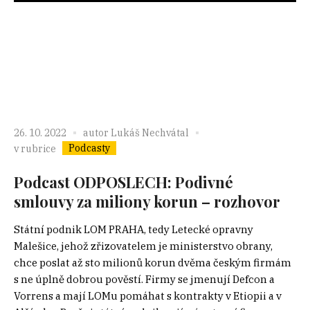
26. 10. 2022
autor
Lukáš Nechvátal
Podcasty
v rubrice
Podcast ODPOSLECH: Podivné
smlouvy za miliony korun – rozhovor
Státní podnik LOM PRAHA, tedy Letecké opravny
Malešice, jehož zřizovatelem je ministerstvo obrany,
chce poslat až sto milionů korun dvěma českým firmám
s ne úplně dobrou pověstí. Firmy se jmenují Defcon a
Vorrens a mají LOMu pomáhat s kontrakty v Etiopii a v