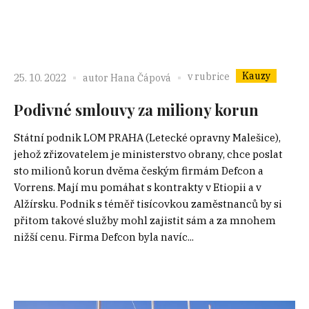
Kauzy
v rubrice
25. 10. 2022
autor
Hana Čápová
Podivné smlouvy za miliony korun
Státní podnik LOM PRAHA (Letecké opravny Malešice),
jehož zřizovatelem je ministerstvo obrany, chce poslat
sto milionů korun dvěma českým firmám Defcon a
Vorrens. Mají mu pomáhat s kontrakty v Etiopii a v
Alžírsku. Podnik s téměř tisícovkou zaměstnanců by si
přitom takové služby mohl zajistit sám a za mnohem
nižší cenu. Firma Defcon byla navíc...