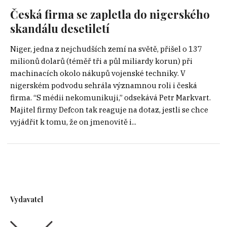
Česká firma se zapletla do nigerského
skandálu desetiletí
Niger, jedna z nejchudších zemí na světě, přišel o 137
milionů dolarů (téměř tři a půl miliardy korun) při
machinacích okolo nákupů vojenské techniky. V
nigerském podvodu sehrála významnou roli i česká
firma. “S médii nekomunikuji,” odsekává Petr Markvart.
Majitel firmy Defcon tak reaguje na dotaz, jestli se chce
vyjádřit k tomu, že on jmenovitě i...
Vydavatel