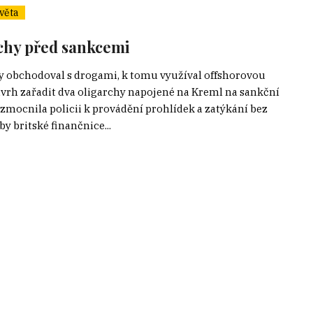
věta
chy před sankcemi
any obchodoval s drogami, k tomu využíval offshorovou
ávrh zařadit dva oligarchy napojené na Kreml na sankční
zmocnila policii k provádění prohlídek a zatýkání bez
y britské finančnice...