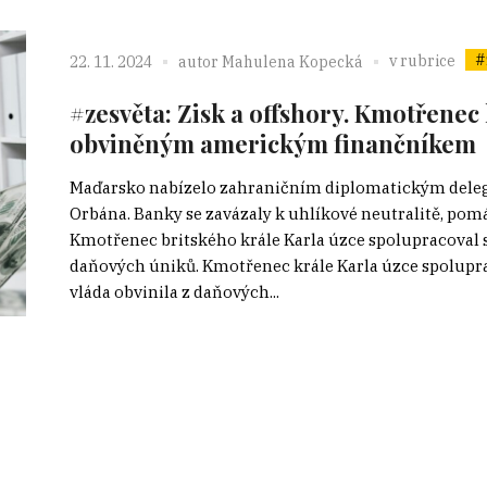
#
v rubrice
22. 11. 2024
autor
Mahulena Kopecká
#zesvěta: Zisk a offshory. Kmotřenec 
obviněným americkým finančníkem
Maďarsko nabízelo zahraničním diplomatickým delega
Orbána. Banky se zavázaly k uhlíkové neutralitě, pom
Kmotřenec britského krále Karla úzce spolupracova
daňových úniků. Kmotřenec krále Karla úzce spolupr
vláda obvinila z daňových...