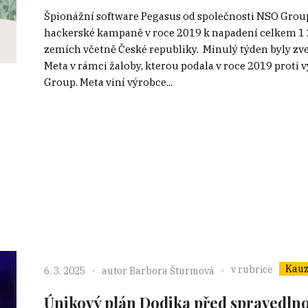
Špionážní software Pegasus od společnosti NSO Gro
hackerské kampaně v roce 2019 k napadení celkem 1 
zemích včetně České republiky. Minulý týden byly zv
Meta v rámci žaloby, kterou podala v roce 2019 proti 
Group. Meta viní výrobce...
Kauz
v rubrice
6. 3. 2025
autor
Barbora Šturmová
Únikový plán Dodika před spravedlnost