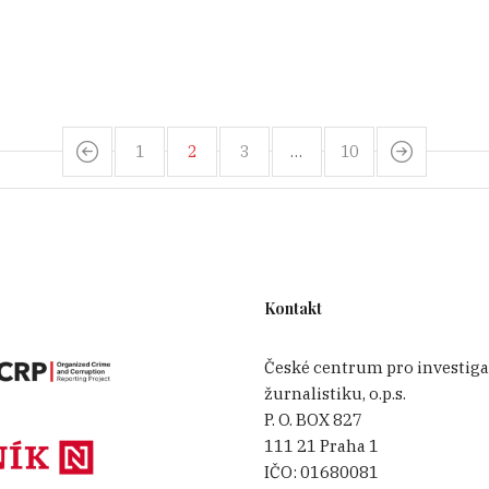
1
2
3
…
10
Kontakt
České centrum pro investiga
žurnalistiku, o.p.s.
P. O. BOX 827
111 21 Praha 1
IČO:
01680081