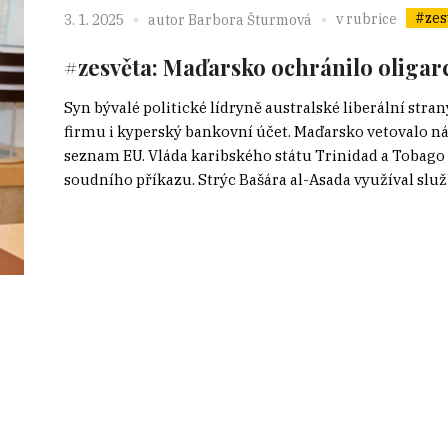
#zes
v rubrice
3. 1. 2025
autor
Barbora Šturmová
#zesvěta: Maďarsko ochránilo oligar
Syn bývalé politické lídryně australské liberální str
firmu i kyperský bankovní účet. Maďarsko vetovalo n
seznam EU. Vláda karibského státu Trinidad a Tobago 
soudního příkazu. Strýc Bašára al-Asada využíval služb