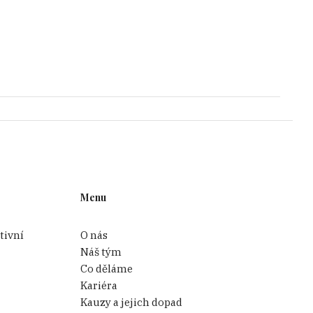
Menu
tivní
O nás
Náš tým
Co děláme
Kariéra
Kauzy a jejich dopad