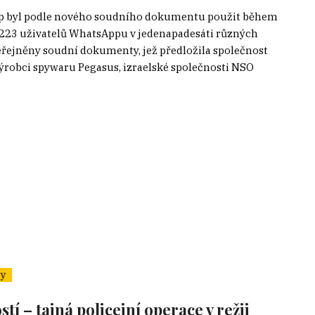
up byl podle nového soudního dokumentu použit během
223 uživatelů WhatsAppu v jedenapadesáti různých
eřejněny soudní dokumenty, jež předložila společnost
výrobci spywaru Pegasus, izraelské společnosti NSO
y
í – tajná policejní operace v režii