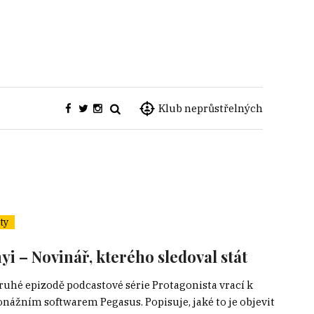
Klub neprůstřelných
ty
i – Novinář, kterého sledoval stát
ruhé epizodě podcastové série Protagonista vrací k
pionážním softwarem Pegasus. Popisuje, jaké to je objevit