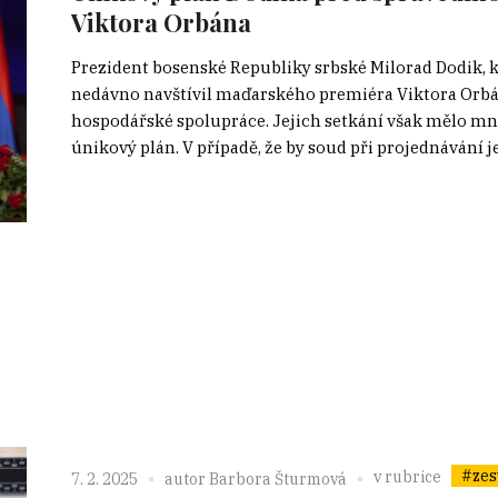
Viktora Orbána
Prezident bosenské Republiky srbské Milorad Dodik, 
nedávno navštívil maďarského premiéra Viktora Orbána
hospodářské spolupráce. Jejich setkání však mělo mn
únikový plán. V případě, že by soud při projednávání j
#zes
v rubrice
7. 2. 2025
autor
Barbora Šturmová