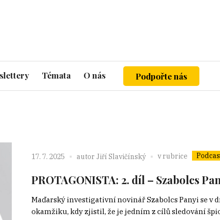
lettery
Témata
O nás
Podpořte nás
Podcas
v rubrice
17. 7. 2025
autor
Jiří Slavičínský
PROTAGONISTA: 2. díl – Szabolcs Pany
Maďarský investigativní novinář Szabolcs Panyi se v d
okamžiku, kdy zjistil, že je jedním z cílů sledování š