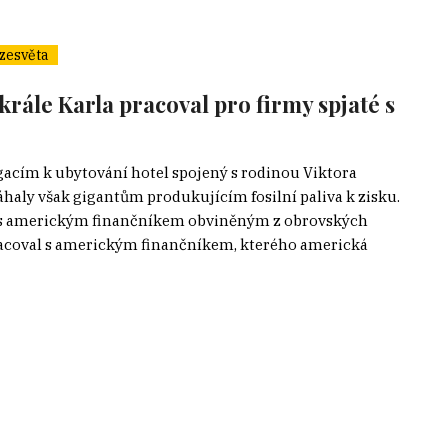
zesvěta
krále Karla pracoval pro firmy spjaté s
cím k ubytování hotel spojený s rodinou Viktora
áhaly však gigantům produkujícím fosilní paliva k zisku.
l s americkým finančníkem obviněným z obrovských
acoval s americkým finančníkem, kterého americká