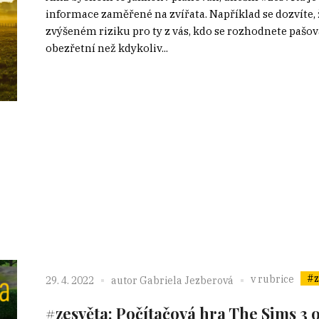
informace zaměřené na zvířata. Například se dozvíte, 
zvýšeném riziku pro ty z vás, kdo se rozhodnete pašova
obezřetní než kdykoliv...
#z
v rubrice
29. 4. 2022
autor
Gabriela Jezberová
#zesvěta: Počítačová hra The Sims 3 