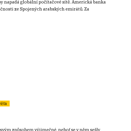
by napadá globální počítačové sítě. Americká banka
ečnosti ze Spojených arabských emirátů. Za
věta
e svým způsobem výjimečné, neboť se v něm sešly