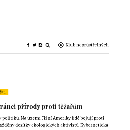
Klub neprůstřelných
ěta
hránci přírody proti těžařům
 politiků. Na území Jižní Ameriky lidé bojují proti
žděny desítky ekologických aktivistů. Kybernetická