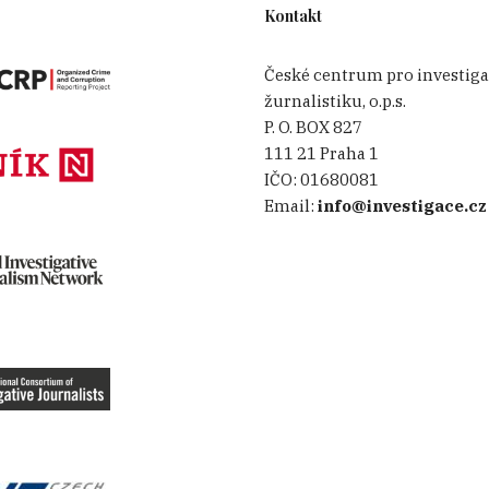
Kontakt
České centrum pro investiga
žurnalistiku, o.p.s.
P. O. BOX 827
111 21 Praha 1
IČO:
01680081
Email:
info@investigace.cz