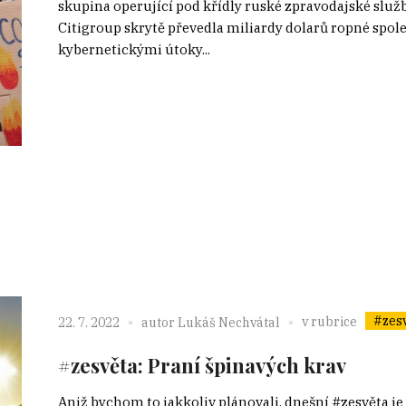
skupina operující pod křídly ruské zpravodajské služ
Citigroup skrytě převedla miliardy dolarů ropné spol
kybernetickými útoky...
#zes
v rubrice
22. 7. 2022
autor
Lukáš Nechvátal
#zesvěta: Praní špinavých krav
Aniž bychom to jakkoliv plánovali, dnešní #zesvěta j