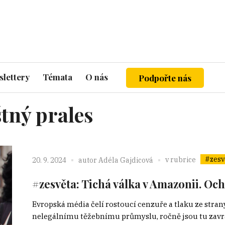
lettery
Témata
O nás
Podpořte nás
tný prales
#zesv
v rubrice
20. 9. 2024
autor
Adéla Gajdicová
#zesvěta: Tichá válka v Amazonii. Oc
Evropská média čelí rostoucí cenzuře a tlaku ze strany
nelegálnímu těžebnímu průmyslu, ročně jsou tu zavra