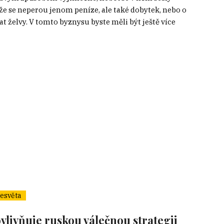
že se neperou jenom peníze, ale také dobytek, nebo o
t želvy. V tomto byznysu byste měli být ještě více
esvěta
ovlivňuje ruskou válečnou strategii