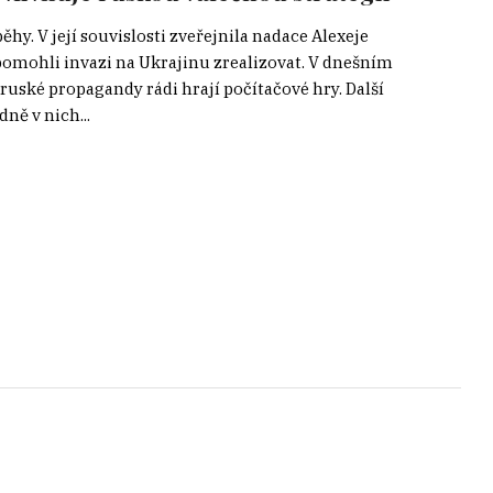
hy. V její souvislosti zveřejnila nadace Alexeje
pomohli invazi na Ukrajinu zrealizovat. V dnešním
 ruské propagandy rádi hrají počítačové hry. Další
ně v nich...