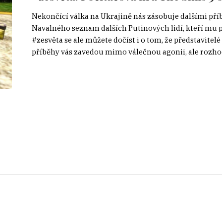
Nekončící válka na Ukrajině nás zásobuje dalšími příbě
Navalného seznam dalších Putinových lidí, kteří mu 
#zesvěta se ale můžete dočíst i o tom, že představitelé
příběhy vás zavedou mimo válečnou agonii, ale rozhod