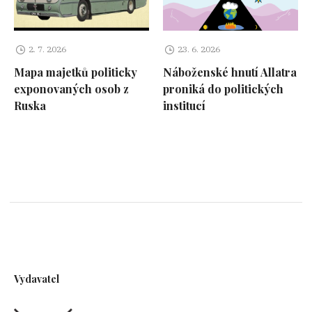
2. 7. 2026
23. 6. 2026
Mapa majetků politicky
Náboženské hnutí Allatra
exponovaných osob z
proniká do politických
Ruska
institucí
Vydavatel