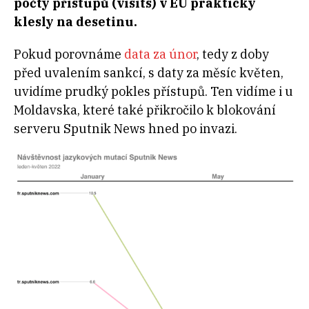
počty přístupů (visits) v EU prakticky
klesly na desetinu.
Pokud porovnáme
data za únor
, tedy z doby
před uvalením sankcí, s daty za měsíc květen,
uvidíme prudký pokles přístupů. Ten vidíme i u
Moldavska, které také přikročilo k blokování
serveru Sputnik News hned po invazi.