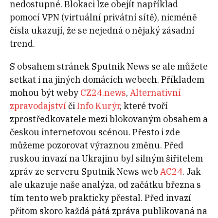
nedostupné. Blokaci lze obejít například
pomocí VPN (virtuální privátní sítě), nicméně
čísla ukazují, že se nejedná o nějaký zásadní
trend.
S obsahem stránek Sputnik News se ale můžete
setkat i na jiných domácích webech. Příkladem
mohou být weby
CZ24.news
,
Alternativní
zpravodajství
či
Info Kurýr
, které tvoří
zprostředkovatele mezi blokovaným obsahem a
českou internetovou scénou. Přesto i zde
můžeme pozorovat výraznou změnu. Před
ruskou invazí na Ukrajinu byl silným šiřitelem
zpráv ze serveru Sputnik News web
AC24
. Jak
ale ukazuje naše analýza, od začátku března s
tím tento web prakticky přestal. Před invazí
přitom skoro každá pátá zpráva publikovaná na