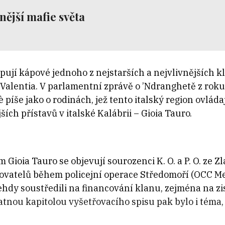
ější mafie světa
pují kápové jednoho z nejstarších a nejvlivnějších 
bo Valentia. V parlamentní zprávě o ’Ndranghetě z ro
è píše jako o rodinách, jež tento italský region ovláda
ích přístavů v italské Kalábrii – Gioia Tauro.
m Gioia Tauro se objevují sourozenci K. O. a P. O. ze 
řovatelů během policejní operace Středomoří (OCC M
ehdy soustředili na financování klanu, zejména na zi
nou kapitolou vyšetřovacího spisu pak bylo i téma, 