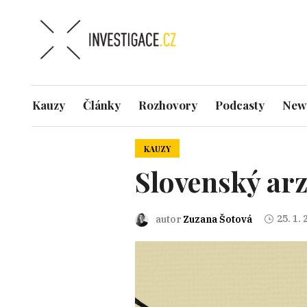
Kauzy
Články
Rozhovory
Podcasty
News
KAUZY
Slovenský ar
25. 1.
autor
Zuzana Šotová