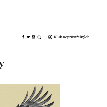
Klub neprůstřelných
y