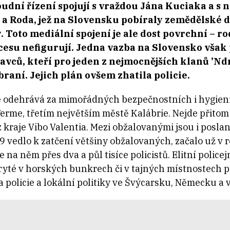
soudní řízení spojují s vraždou Jána Kuciaka a 
 Roda, jež na Slovensku pobíraly zemědělské dot
Toto mediální spojení je ale dost povrchní – ro
su nefigurují. Jedna vazba na Slovensko však p
avců, kteří pro jeden z nejmocnějších klanů ’N
raní. Jejich plán ovšem zhatila policie.
e odehrává za mimořádných bezpečnostních i hygieni
me, třetím největším městě Kalábrie. Nejde přitom 
kraje Vibo Valentia. Mezi obžalovanými jsou i poslanc
9 vedlo k zatčení většiny obžalovaných, začalo už v 
e na něm přes dva a půl tisíce policistů. Elitní police
ryté v horských bunkrech či v tajných místnostech 
fa policie a lokální politiky ve Švýcarsku, Německu a