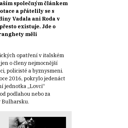
s naším společným článkem
ace a přátelily se s
diny Vadala ani Roda v
řesto existuje. Jde o
dranghety měli
ckých opatření v italském
jen o členy nejmocnější
i, policisté a byznysmeni.
roce 2016, pokrylo jedenáct
jní jednotka „Lovci“
pod podlahou nebo za
 v Bulharsku.