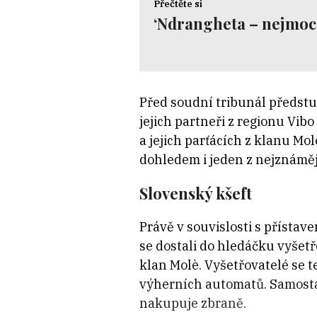
Přečtěte si
‘Ndrangheta – nejmocn
Před soudní tribunál předstu
jejich partneři z regionu Vi
a jejich parťácích z klanu Mol
dohledem i jeden z nejznámějš
Slovenský kšeft
Právě v souvislosti s přístave
se dostali do hledáčku vyšet
klan Molè. Vyšetřovatelé se t
výherních automatů. Samostat
nakupuje zbraně.