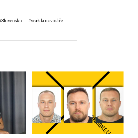
 a P. O. zprostředkovávat
další komplicové ’Ndranghety
Slovensko
vražda novináře
oce
2015 útočili v Paříži
. Našly
 vhodné jen pro střelbu
 Bonasortu 19 let,“
i zajištění zbrojního
h tlumičů.
o za pomoci manželky K. a
stituce vyšetřující