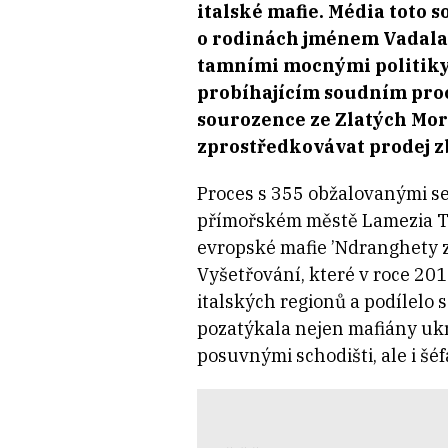
italské mafie. Média toto 
o rodinách jménem Vadala a
tamními mocnými politiky. 
probíhajícím soudním proce
sourozence ze Zlatých Mor
zprostředkovávat prodej zb
Proces s 355 obžalovanými s
přímořském městě Lamezia Ter
evropské mafie ’Ndranghety z 
Vyšetřování, které v roce 201
italských regionů a podílelo s
pozatýkala nejen mafiány uk
posuvnými schodišti, ale i šé