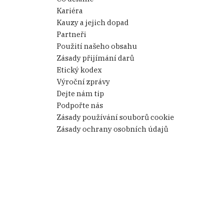
Kariéra
Kauzy a jejich dopad
Partneři
Použití našeho obsahu
6 bis. Tento zákon jasně
Zásady přijímání darů
í s mafií potrestán. Podle
Etický kodex
álním. „Bonasorta věděl, že se
Výroční zprávy
] V této fázi můžeme
Dejte nám tip
u zločineckou skupinou). Oba
Podpořte nás
nností,“ stojí v žalobě.
Zásady používání souborů cookie
Zásady ochrany osobních údajů
ura shovívavější.
asi deset let, takže jsem
 kamion, protože můj manžel
i o vyšetřování. Ani jsem
 ani na Slovensku proti nám
“