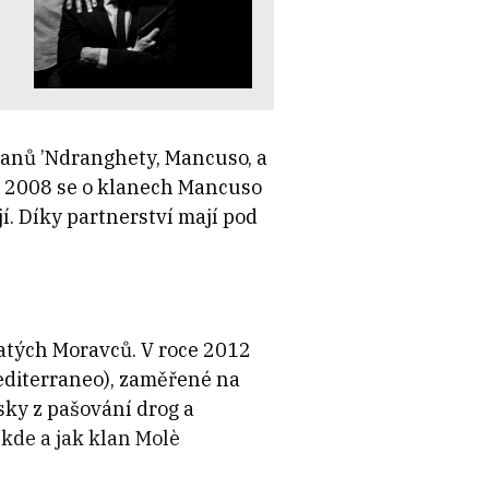
klanů ’Ndranghety, Mancuso, a
ku 2008 se o klanech Mancuso
jí. Díky partnerství mají pod
Zlatých Moravců. V roce 2012
editerraneo), zaměřené na
sky z pašování drog a
kde a jak klan Molè