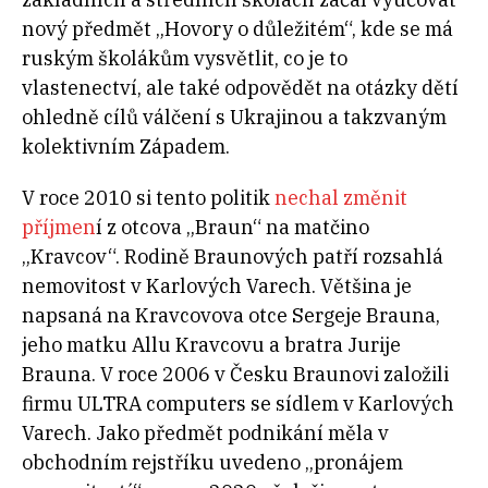
nový předmět „Hovory o důležitém“, kde se má
ruským školákům vysvětlit, co je to
vlastenectví, ale také odpovědět na otázky dětí
ohledně cílů válčení s Ukrajinou a takzvaným
kolektivním Západem.
V roce 2010 si tento politik
nechal změnit
příjmen
í z otcova „Braun“ na matčino
„Kravcov“. Rodině Braunových patří rozsahlá
nemovitost v Karlových Varech. Většina je
napsaná na Kravcovova otce Sergeje Brauna,
jeho matku Allu Kravcovu a bratra Jurije
Brauna. V roce 2006 v Česku Braunovi založili
firmu ULTRA computers se sídlem v Karlových
Varech. Jako předmět podnikání měla v
obchodním rejstříku uvedeno „pronájem