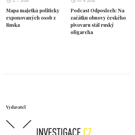
2. 7. 2026
10. 4. 2025
Mapa majetků politicky
Podcast Odposlech: Na
exponovaných osob z
začátku obnovy českého
Ruska
pivovaru stál ruský
oligarcha
Vydavatel