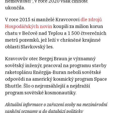
nemovitostí“, v roce 2020 však činnost
ukončila.
V roce 2015 si manželé Kravcovovi
dle zdrojů
Hospodářských novin
koupili za milion korun
chatu v Bečově nad Teplou a 1 500 čtverečních
metrů pozemků, jež leží v chráněné krajinné
oblasti Slavkovský les.
Kravcovův otec Sergej Braun je významný
sovětský inženýr, pracoval na programu stavby
raketoplánu Eněrgija-Buran neboli sovětské
odpovědi na americký kosmický program Space
Shuttle. Šlo o nejrozsáhlejší a nejdražší
program sovětské kosmonautiky.
Aktuální informace o zařazení osoby na mezinárodní
sankční seznamy a do databází politicky