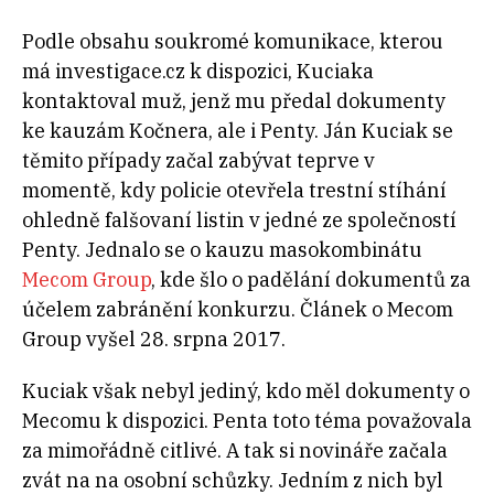
Podle obsahu soukromé komunikace, kterou
má investigace.cz k dispozici, Kuciaka
kontaktoval muž, jenž mu předal dokumenty
ke kauzám Kočnera, ale i Penty. Ján Kuciak se
těmito případy začal zabývat teprve v
momentě, kdy policie otevřela trestní stíhání
ohledně falšovaní listin v jedné ze společností
Penty. Jednalo se o kauzu masokombinátu
Mecom Group
, kde šlo o padělání dokumentů za
účelem zabránění konkurzu. Článek o Mecom
Group vyšel 28. srpna 2017.
Kuciak však nebyl jediný, kdo měl dokumenty o
Mecomu k dispozici. Penta toto téma považovala
za mimořádně citlivé. A tak si novináře začala
zvát na na osobní schůzky. Jedním z nich byl