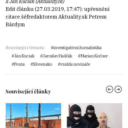
a Ján Kuciak (Aktuality.sk)
Edit článku (27.03.2019, 17:47): upřesnění
citace šéfredaktorem Aktuality.sk Petrem
Bárdym
Související témata:
investigativní žurnalistika
Ján Kuciak
Jaroslav Haščák
Marian Kočner
Penta
Slovensko
vražda novináře
Související články