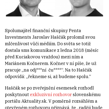
Spolumajitel finanční skupiny Penta
Investments Jaroslav Haščák prolomil svou
mlčenlivost vůči médiím. Do světa se totiž
dostala sms komunikace z ledna 2018 (měsíc
před Kuciakovou vraždou) mezi ním a
Mariánem Kočnerem. Kočner v ní píše, že už
pracuje „na odj***ní ču****“. Na to Haščák
odpovídá: „řekneme si, až budeme spolu.“
Haščák se po zveřejnění esemesek rozhodl
poskytnout
exkluzivní rozhovor
slovenskému
portálu Aktuality.sk. V poměrně rozsáhlém a
otevřeném rozhovoru přiznává, že „raději bude