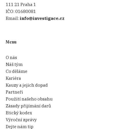
111 21 Praha 1
IČO:
01680081
Email:
info@investigace.cz
Menu
O nás
Náš tým
Co děláme
Kariéra
Kauzy a jejich dopad
Partneři
Použití našeho obsahu
Zásady přijímání darů
Etický kodex
Výroční zprávy
Dejte nám tip