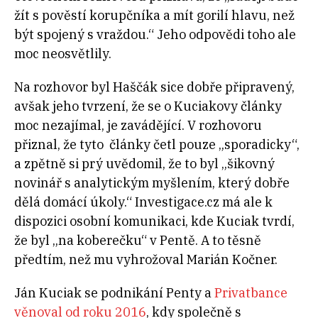
žít s pověstí korupčníka a mít gorilí hlavu, než
být spojený s vraždou.“ Jeho odpovědi toho ale
moc neosvětlily.
Na rozhovor byl Haščák sice dobře připravený,
avšak jeho tvrzení, že se o Kuciakovy články
moc nezajímal, je zavádějící. V rozhovoru
přiznal, že tyto články četl pouze „sporadicky“,
a zpětně si prý uvědomil, že to byl „šikovný
novinář s analytickým myšlením, který dobře
dělá domácí úkoly.“ Investigace.cz má ale k
dispozici osobní komunikaci, kde Kuciak tvrdí,
že byl „na koberečku“ v Pentě. A to těsně
předtím, než mu vyhrožoval Marián Kočner.
Ján Kuciak se podnikání Penty a
Privatbance
věnoval od roku 2016
, kdy společně s