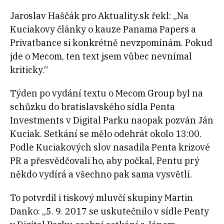
Jaroslav Haščák pro Aktuality.sk řekl: „Na
Kuciakovy články o kauze Panama Papers a
Privatbance si konkrétně nevzpomínám. Pokud
jde o Mecom, ten text jsem vůbec nevnímal
kriticky.“
Týden po vydání textu o Mecom Group byl na
schůzku do bratislavského sídla Penta
Investments v Digital Parku naopak pozván Ján
Kuciak. Setkání se mělo odehrát okolo 13:00.
Podle Kuciakových slov nasadila Penta krizové
PR a přesvědčovali ho, aby počkal, Pentu prý
někdo vydírá a všechno pak sama vysvětlí.
To potvrdil i tiskový mluvčí skupiny Martin
Danko: „5. 9. 2017 se uskutečnilo v sídle Penty