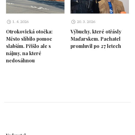
1. 4. 2026
20. 3. 2026
Otrokovická otočka:
Výbuchy, které otřásly
Město slíbilo pomoc
Maďarskem. Pachatel
slabším. Přišlo ale s
promluvil po 27 letech
nájmy, na které
nedosáhnou