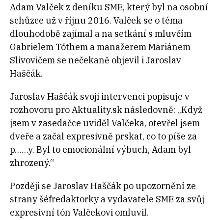
Adam Valček z deníku SME, který byl na osobní
schůzce už v říjnu 2016. Valček se o téma
dlouhodobě zajímal a na setkání s mluvčím
Gabrielem Tóthem a manažerem Mariánem
Slivovičem se nečekaně objevil i Jaroslav
Haščák.
Jaroslav Haščák svoji intervenci popisuje v
rozhovoru pro Aktuality.sk následovně: „Když
jsem v zasedačce uviděl Valčeka, otevřel jsem
dveře a začal expresivně prskat, co to píše za
p……y. Byl to emocionální výbuch, Adam byl
zhrozený.“
Později se Jaroslav Haščák po upozornění ze
strany šéfredaktorky a vydavatele SME za svůj
expresivní tón Valčekovi omluvil.