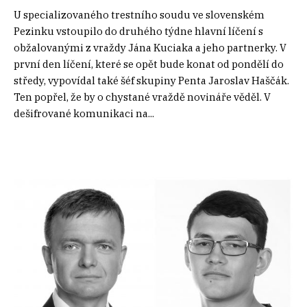
U specializovaného trestního soudu ve slovenském
Pezinku vstoupilo do druhého týdne hlavní líčení s
obžalovanými z vraždy Jána Kuciaka a jeho partnerky. V
první den líčení, které se opět bude konat od pondělí do
středy, vypovídal také šéf skupiny Penta Jaroslav Haščák.
Ten popřel, že by o chystané vraždě novináře věděl. V
dešifrované komunikaci na...