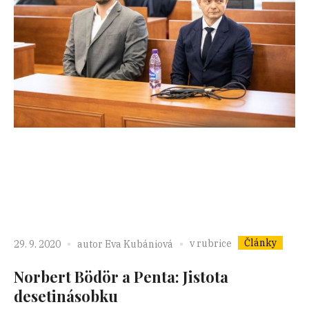
Články
v rubrice
29. 9. 2020
autor
Eva Kubániová
Norbert Bödör a Penta: Jistota
desetinásobku