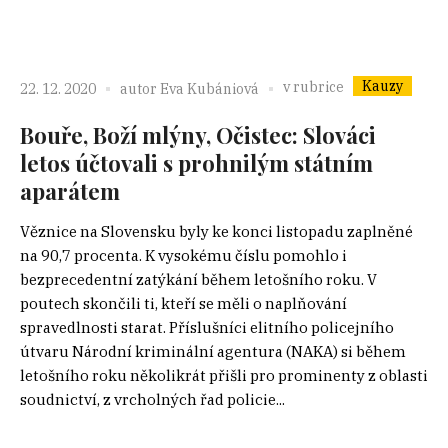
Kauzy
v rubrice
22. 12. 2020
autor
Eva Kubániová
Bouře, Boží mlýny, Očistec: Slováci
letos účtovali s prohnilým státním
aparátem
Věznice na Slovensku byly ke konci listopadu zaplněné
na 90,7 procenta. K vysokému číslu pomohlo i
bezprecedentní zatýkání během letošního roku. V
poutech skončili ti, kteří se měli o naplňování
spravedlnosti starat. Příslušníci elitního policejního
útvaru Národní kriminální agentura (NAKA) si během
letošního roku několikrát přišli pro prominenty z oblasti
soudnictví, z vrcholných řad policie...