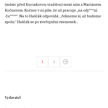
(měsíc před Kuciakovou vraždou) mezi ním a Mariánem
Kočnerem. Kočner v ní píše, že už pracuje „na odj***ní
ču****“. Na to Haščák odpovídá: „řekneme si, až budeme
spolu.“ Haščák se po zveřejnění esemesek...
1
2
Vydavatel