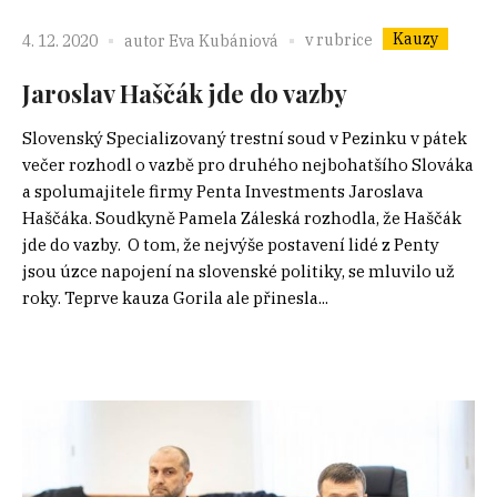
Kauzy
v rubrice
4. 12. 2020
autor
Eva Kubániová
Jaroslav Haščák jde do vazby
Slovenský Specializovaný trestní soud v Pezinku v pátek
večer rozhodl o vazbě pro druhého nejbohatšího Slováka
a spolumajitele firmy Penta Investments Jaroslava
Haščáka. Soudkyně Pamela Záleská rozhodla, že Haščák
jde do vazby. O tom, že nejvýše postavení lidé z Penty
jsou úzce napojení na slovenské politiky, se mluvilo už
roky. Teprve kauza Gorila ale přinesla...