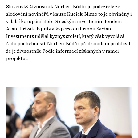
Slovenský živnostník Norbert Bödör je podezřelý ze
sledování novinářů v kauze Kuciak. Mimo to je obviněný i
v další korupční aféře. S českým investičním fondem
Avant Private Equity a kyperskou firmou Saxian
Investments udělal byznys století, který však vyvolává
řadu pochybností. Norbert Bödör před soudem prohlásil,
že je živnostník. Podle informací získaných v rámci
projektu...