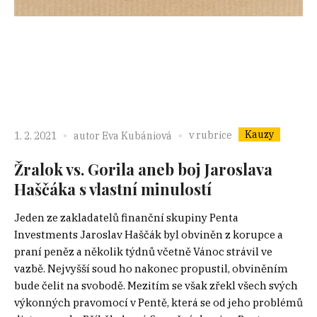
Kauzy
v rubrice
1. 2. 2021
autor
Eva Kubániová
Žralok vs. Gorila aneb boj Jaroslava
Haščáka s vlastní minulostí
Jeden ze zakladatelů finanční skupiny Penta
Investments Jaroslav Haščák byl obviněn z korupce a
praní peněz a několik týdnů včetně Vánoc strávil ve
vazbě. Nejvyšší soud ho nakonec propustil, obviněním
bude čelit na svobodě. Mezitím se však zřekl všech svých
výkonných pravomocí v Pentě, která se od jeho problémů