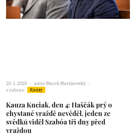
20. 1. 2020
autor
Marek Martinovský
Kauzy
v rubrice
Kauza Kuciak, den 4: Haščák prý o
chystané vraždě nevěděl, jeden ze
svědků viděl Szabóa tři dny před
vraždou