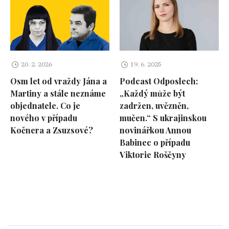
20. 2. 2026
19. 6. 2025
Osm let od vraždy Jána a
Podcast Odposlech:
Martiny a stále neznáme
„Každý může být
objednatele. Co je
zadržen, uvězněn,
nového v případu
mučen.“ S ukrajinskou
Kočnera a Zsuzsové?
novinářkou Annou
Babinec o případu
Viktorie Roščyny