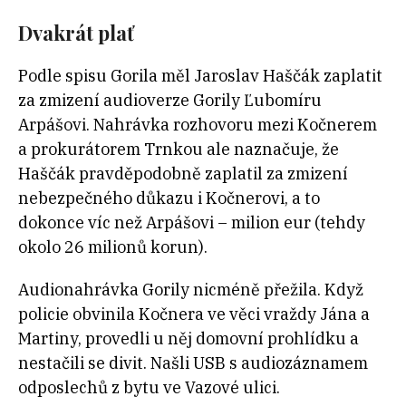
Dvakrát plať
Podle spisu Gorila měl Jaroslav Haščák zaplatit
za zmizení audioverze Gorily Ľubomíru
Arpášovi. Nahrávka rozhovoru mezi Kočnerem
a prokurátorem Trnkou ale naznačuje, že
Haščák pravděpodobně zaplatil za zmizení
nebezpečného důkazu i Kočnerovi, a to
dokonce víc než Arpášovi – milion eur (tehdy
okolo 26 milionů korun).
Audionahrávka Gorily nicméně přežila. Když
policie obvinila Kočnera ve věci vraždy Jána a
Martiny, provedli u něj domovní prohlídku a
nestačili se divit. Našli USB s audiozáznamem
odposlechů z bytu ve Vazové ulici.