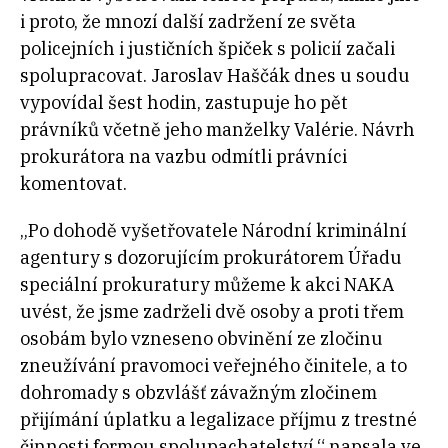
i proto, že mnozí další zadržení ze světa
policejních i justičních špiček s policií začali
spolupracovat. Jaroslav Haščák dnes u soudu
vypovídal šest hodin, zastupuje ho pět
právníků včetně jeho manželky Valérie. Návrh
prokurátora na vazbu odmítli právníci
komentovat.
„Po dohodě vyšetřovatele Národní kriminální
agentury s dozorujícím prokurátorem Úřadu
speciální prokuratury můžeme k akci NAKA
uvést, že jsme zadrželi dvě osoby a proti třem
osobám bylo vzneseno obvinění ze zločinu
zneužívání pravomoci veřejného činitele, a to
dohromady s obzvlášť závažným zločinem
přijímání úplatku a legalizace příjmu z trestné
činnosti formou spolupachatelství,“ napsala ve