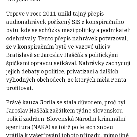
Teprve v roce 2011 unikl tajný přepis
audionahrávek pořízený SIS z konspiračního
bytu, kde se schůzky mezi politiky a podnikateli
odehrávaly. Tento přepis nahrávek potvrzoval,
že v konspiračním bytě ve Vazové ulici v
Bratislavě se Jaroslav Haščák s politickými
špičkami opravdu setkával. Nahrávky zachycují
jejich debaty o politice, privatizaci a dalších
výhodných obchodech, ze kterých měla Penta
profitovat.
Právě kauza Gorila se stala důvodem, proč byl
Jaroslav Haščák začátkem týdne slovenskou
policií zadržen. Slovenská Národní kriminální
agentura (NAKA) se totiž po letech znovu
vrátila k vyšetřování tohoto případu, mimo jiné