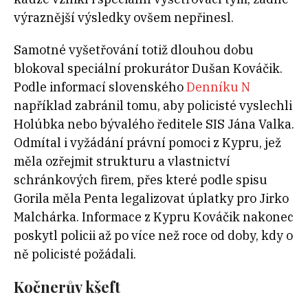
výraznější výsledky ovšem nepřinesl.
Samotné vyšetřování totiž dlouhou dobu
blokoval speciální prokurátor Dušan Kováčik.
Podle informací slovenského
Denníku N
například zabránil tomu, aby policisté vyslechli
Holúbka nebo bývalého ředitele SIS Jána Valka.
Odmítal i vyžádání právní pomoci z Kypru, jež
měla ozřejmit strukturu a vlastnictví
schránkových firem, přes které podle spisu
Gorila měla Penta legalizovat úplatky pro Jirko
Malchárka. Informace z Kypru Kováčik nakonec
poskytl policii až po více než roce od doby, kdy o
ně policisté požádali.
Kočnerův kšeft