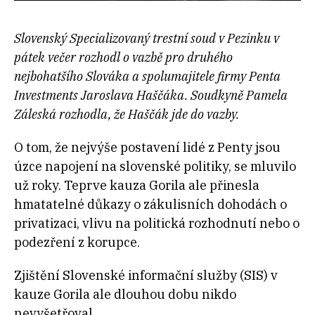
Slovenský Specializovaný trestní soud v Pezinku v
pátek večer rozhodl o vazbě pro druhého
nejbohatšího Slováka a spolumajitele firmy Penta
Investments Jaroslava Haščáka. Soudkyně Pamela
Záleská rozhodla, že Haščák jde do vazby.
O tom, že nejvýše postavení lidé z Penty jsou
úzce napojení na slovenské politiky, se mluvilo
už roky. Teprve kauza Gorila ale přinesla
hmatatelné důkazy o zákulisních dohodách o
privatizaci, vlivu na politická rozhodnutí nebo o
podezření z korupce.
Zjištění Slovenské informační služby (SIS) v
kauze Gorila ale dlouhou dobu nikdo
nevyšetřoval.