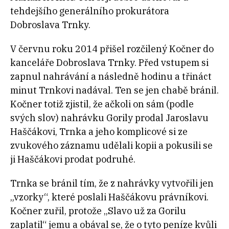
tehdejšího generálního prokurátora
Dobroslava Trnky.
V červnu roku 2014 přišel rozčilený Kočner do
kanceláře Dobroslava Trnky. Před vstupem si
zapnul nahrávání a následně hodinu a třináct
minut Trnkovi nadával. Ten se jen chabě bránil.
Kočner totiž zjistil, že ačkoli on sám (podle
svých slov) nahrávku Gorily prodal Jaroslavu
Haščákovi, Trnka a jeho komplicové si ze
zvukového záznamu udělali kopii a pokusili se
ji Haščákovi prodat podruhé.
Trnka se bránil tím, že z nahrávky vytvořili jen
„vzorky“, které poslali Haščákovu právníkovi.
Kočner zuřil, protože „Slavo už za Gorilu
zaplatil“ jemu a obával se, že o tyto peníze kvůli