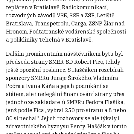
tepláren v Bratislavě, Radiokomunikací,
rozvodných závodů VSE, SSE a ZSE, Letiště
Bratislava, Transpetrolu, Carga, ZSNP Žiar nad
Hronom, Podtatranské vodárenské společnosti
a polikliniky Tehelná v Bratislavě.
Dalším prominentním návštěvníkem bytu byl
předseda strany SMER-SD Robert Fico, tehdy
ještě opoziční poslanec. S Haščáken rozebírali
sponzory SMERu Juraje Širokého, Vladimíra
Poóra a Ivana Káňa a jejich podnikání se
státem, ale i nelegální financování strany přes
jednoho ze zakladatelů SMERu Fedora Flašíka,
jenž podle Fica „vybral 250 pro stranu a 8 nebo
80 si nechal“. Jejich rozhovory se ale týkaly i
zdravotnického byznysu Penty. Haščák v tomto