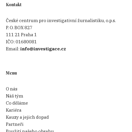
Kontakt
České centrum pro investigativní žurnalistiku, o.p.s.
P. O. BOX 827
111 21 Praha 1
IČO:
01680081
Email:
info@investigace.cz
Menu
O nás
Náš tým
Co děláme
Kariéra
Kauzy a jejich dopad
Partneři
Použití našeho obsahu