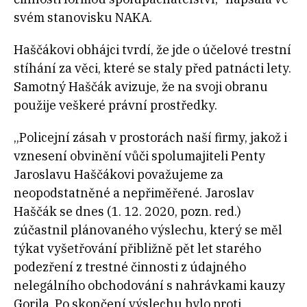
svém stanovisku NAKA.
Haščákovi obhájci tvrdí, že jde o účelové trestní
stíhání za věci, které se staly před patnácti lety.
Samotný Haščák avizuje, že na svoji obranu
použije veškeré právní prostředky.
„Policejní zásah v prostorách naší firmy, jakož i
vznesení obvinění vůči spolumajiteli Penty
Jaroslavu Haščákovi považujeme za
neopodstatněné a nepřiměřené. Jaroslav
Haščák se dnes (1. 12. 2020, pozn. red.)
zúčastnil plánovaného výslechu, který se měl
týkat vyšetřování přibližně pět let starého
podezření z trestné činnosti z údajného
nelegálního obchodování s nahrávkami kauzy
Gorila. Po skončení výslechu bylo proti