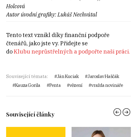
Holcová
Autor úvodní grafiky: Lukáš Nechvátal
Tento text vznikl díky finanční podpoře
čtenářů, jako jste vy. Přidejte se
do
Klubu neprůstřelných a podpořte naši práci.
Související témata:
Ján Kuciak
Jaroslav Haščák
Kauza Gorila
Penta
vězení
vražda novináře
Související články