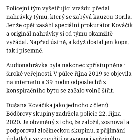
Policejní tým vyšetřující vraždu předal
nahrávky týmu, který se zabývá kauzou Gorila.
Jenže opět zasáhl speciální prokurátor Kováčik
a originál nahrávky si od týmu okamžitě
vyžádal. Napřed ústně, a když dostal jen kopii,
tak i písemně.
Audionahrávka byla nakonec zpřístupněna i
široké veřejnosti. V půlce října 2019 se objevila
na internetu a 39 hodin odposlechů z
konspiračního bytu se začalo volně šířit.
Dušana Kováčika jako jednoho z členů
Bödörovy skupiny zadržela policie 22. října
2020. Je obviněný z toho, že založil, zosnoval a
podporoval zločineckou skupinu, z přijímání
úplatků a ze zneužití pravomoci veřejného