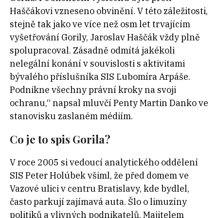
Haščákovi vzneseno obvinění. V této záležitosti,
stejně tak jako ve více než osm let trvajícím
vyšetřování Gorily, Jaroslav Haščák vždy plně
spolupracoval. Zásadně odmítá jakékoli
nelegální konání v souvislosti s aktivitami
bývalého příslušníka SIS Ľubomíra Arpáše.
Podnikne všechny právní kroky na svoji
ochranu,“ napsal mluvčí Penty Martin Danko ve
stanovisku zaslaném médiím.
Co je to spis Gorila?
V roce 2005 si vedoucí analytického oddělení
SIS Peter Holúbek všiml, že před domem ve
Vazové ulici v centru Bratislavy, kde bydlel,
často parkují zajímavá auta. Šlo o limuzíny
politiků a vlivných podnikatelů. Majitelem