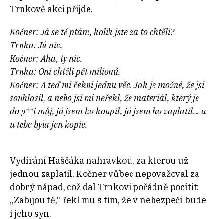
Trnkově akci přijde.
Kočner: Já se tě ptám, kolik jste za to chtěli?
Trnka: Já nic.
Kočner: Aha, ty nic.
Trnka: Oni chtěli pět milionů.
Kočner: A teď mi řekni jednu věc. Jak je možné, že jsi
souhlasil, a nebo jsi mi neřekl, že materiál, který je
do p**i můj, já jsem ho koupil, já jsem ho zaplatil… a
u tebe byla jen kopie.
Vydírání Haščáka nahrávkou, za kterou už
jednou zaplatil, Kočner vůbec nepovažoval za
dobrý nápad, což dal Trnkovi pořádně pocítit:
„Zabijou tě,“ řekl mu s tím, že v nebezpečí bude
i jeho syn.