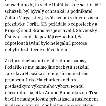
sousedního bytu vedle Holúbka, kde se tito lidé
scházeli, byl bývalý ochrankář a podnikatel
Zoltán Varga, který kvůli svému vzhledu získal
přezdívku Gorila. SIS požádala o odposlechy a
Krajský soud Bratislava je schválil.
Slovenský
Ústavní soud ale později rozhodnul, že
odposlouchávání bylo nelegální, protože
nebylo dostatečně odůvodněné.
Z odposlouchávání dělal Holúbek zápisy.
Podařilo se mu mimo jiné zachytit setkání
Jaroslava Haščáka s tehdejším ministrem
průmyslu Jirko Malchárkem nebo s
předsedkyní výkonného výboru Fondu
národního majetku Annou Bubeníkovou. Ti se
bavili o manipulování privatizací a následném
vyplácení provizí. Konkrétně šlo o privatizaci