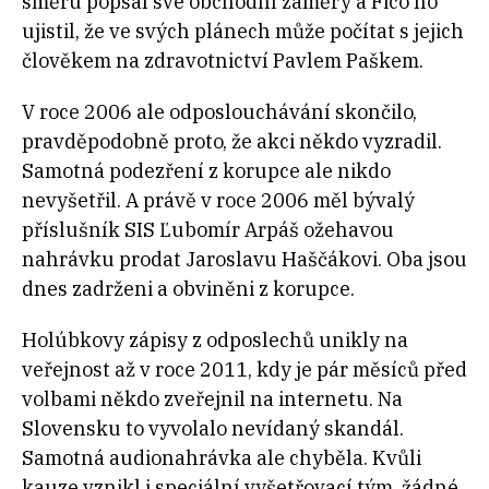
směru popsal své obchodní záměry a Fico ho
ujistil, že ve svých plánech může počítat s jejich
člověkem na zdravotnictví Pavlem Paškem.
V roce 2006 ale odposlouchávání skončilo,
pravděpodobně proto, že akci někdo vyzradil.
Samotná podezření z korupce ale nikdo
nevyšetřil. A právě v roce 2006 měl bývalý
příslušník SIS Ľubomír Arpáš ožehavou
nahrávku prodat Jaroslavu Haščákovi. Oba jsou
dnes zadrženi a obviněni z korupce.
Holúbkovy zápisy z odposlechů unikly na
veřejnost až v roce 2011, kdy je pár měsíců před
volbami někdo zveřejnil na internetu. Na
Slovensku to vyvolalo nevídaný skandál.
Samotná audionahrávka ale chyběla. Kvůli
kauze vznikl i speciální vyšetřovací tým, žádné