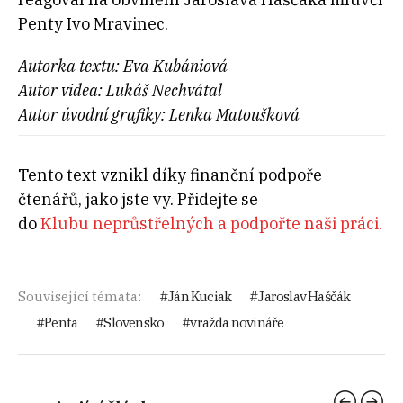
Penty Ivo Mravinec.
Autorka textu: Eva Kubániová
Autor videa: Lukáš Nechvátal
Autor úvodní grafiky: Lenka Matoušková
Tento text vznikl díky finanční podpoře
čtenářů, jako jste vy. Přidejte se
do
Klubu neprůstřelných a podpořte naši práci.
Související témata:
Ján Kuciak
Jaroslav Haščák
Penta
Slovensko
vražda novináře