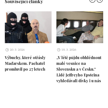
Související články
20. 3. 2026
18. 3. 2026
Výbuchy, které otřásly
„V létě půjdu obhlédnout
Maďarskem. Pachatel
malé vesnice na
promluvil po 27 letech
Slovensku a v Česku.“
Lidé Jeffreyho Epsteina
vyhledávali dívky i u nás