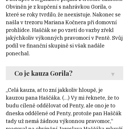
Obviněn je z kupčení s nahrávkou Gorila, o
které se roky tvrdilo, že neexistuje. Nakonec se
našla v trezoru Mariana Kočnera při domovní
prohlídce. Haščák se po vzetí do vazby zřekl
jakýchkoliv výkonných pravomocí v Pentě. Svůj
podíl ve finanční skupině si však nadále
ponechal.
Co je kauza Gorila?
„Celá kauza, ať to zní jakkoliv hloupě, je
kauzou pana Haščáka. (…) Vy mi řeknete, že to
budu cíleně oddělovat od Penty, ale ono je to
dneska oddělené od Penty, protože pan Haščák
tady už nemá žádnou výkonnou pravomoc,“
reagoval na obvinění Jaroslava Haščáka mluvčí