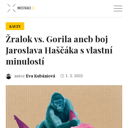
KAUZY
Žralok vs. Gorila aneb boj
Jaroslava Haščáka s vlastní
minulostí
1. 2. 2021
autor
Eva Kubániová