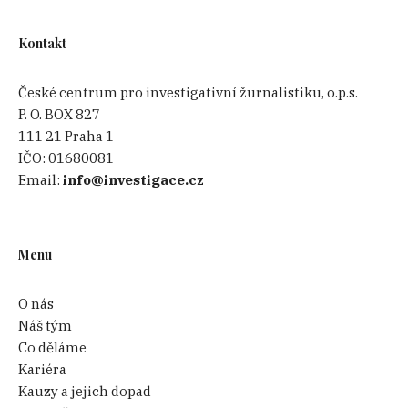
Kontakt
České centrum pro investigativní žurnalistiku, o.p.s.
P. O. BOX 827
111 21 Praha 1
IČO:
01680081
Email:
info@investigace.cz
Menu
O nás
Náš tým
Co děláme
Kariéra
Kauzy a jejich dopad