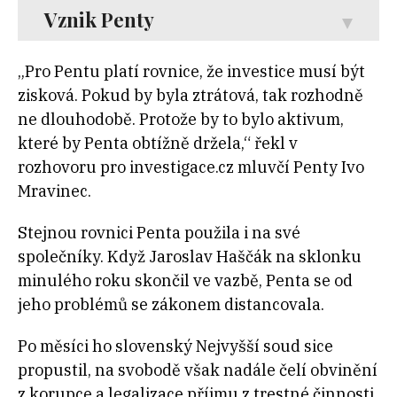
Vznik Penty
„Pro Pentu platí rovnice, že investice musí být
zisková. Pokud by byla ztrátová, tak rozhodně
ne dlouhodobě. Protože by to bylo aktivum,
které by Penta obtížně držela,“ řekl v
rozhovoru pro investigace.cz mluvčí Penty Ivo
Mravinec.
Stejnou rovnici Penta použila i na své
společníky. Když Jaroslav Haščák na sklonku
minulého roku skončil ve vazbě, Penta se od
jeho problémů se zákonem distancovala.
Po měsíci ho slovenský Nejvyšší soud sice
propustil, na svobodě však nadále čelí obvinění
z korupce a legalizace příjmu z trestné činnosti.