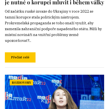
je nutné o korupci mluvit i během války
Od začátku ruské invaze do Ukrajiny v roce 2022 se
tamní korupce stala politickým nástrojem.
Prokremelská propaganda se toho snaží využít, aby
zamezila zahraniční podpoře napadeného státu. Měli by
místní novináři na vnitřní problémy země
upozorňovat?...
Přečíst celé
ROZHOVORY