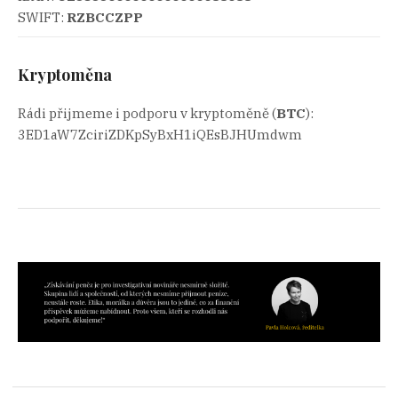
SWIFT:
RZBCCZPP
Kryptoměna
Rádi přijmeme i podporu v kryptoměně (
BTC
):
3ED1aW7ZciriZDKpSyBxH1iQEsBJHUmdwm