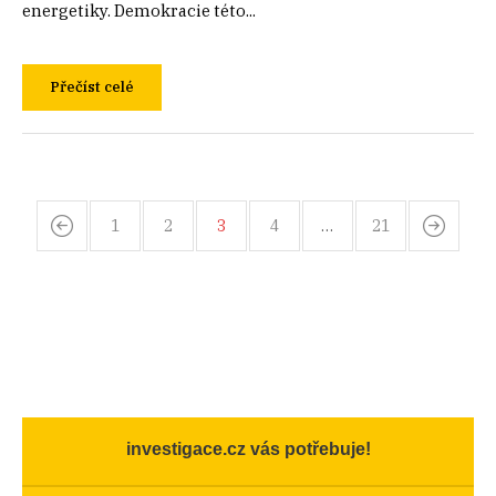
energetiky. Demokracie této...
Přečíst celé
1
2
3
4
…
21