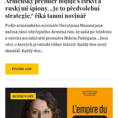
Arménský premiér bojuje s církví a
ruskými špiony. „Je to předvolební
strategie,“ říká tamní novinář
Podle arménského novináře Harutjuna Mansurjana
začíná ráno obyčejného Arména tím, že sahá po telefonu
a otevírá sociální sítě premiéra Nikola Pašinjana. „Jsou
věci, o kterých je ostuda vůbec mluvit. Každý den nový
skandál. Každý den...
Přečíst celé
ROZHOVORY