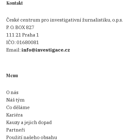
Kontakt
České centrum pro investigativní žurnalistiku, o.p.s.
P. O. BOX 827
111 21 Praha 1
IČO:
01680081
Email:
info@investigace.cz
Menu
O nás
Náš tým
Co děláme
Kariéra
Kauzy a jejich dopad
Partneři
Použití našeho obsahu