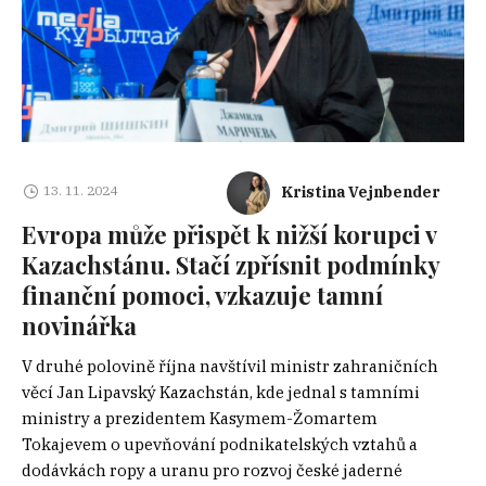
Kristina Vejnbender
13. 11. 2024
Evropa může přispět k nižší korupci v
Kazachstánu. Stačí zpřísnit podmínky
finanční pomoci, vzkazuje tamní
novinářka
V druhé polovině října navštívil ministr zahraničních
věcí Jan Lipavský Kazachstán, kde jednal s tamními
ministry a prezidentem Kasymem-Žomartem
Tokajevem o upevňování podnikatelských vztahů a
dodávkách ropy a uranu pro rozvoj české jaderné