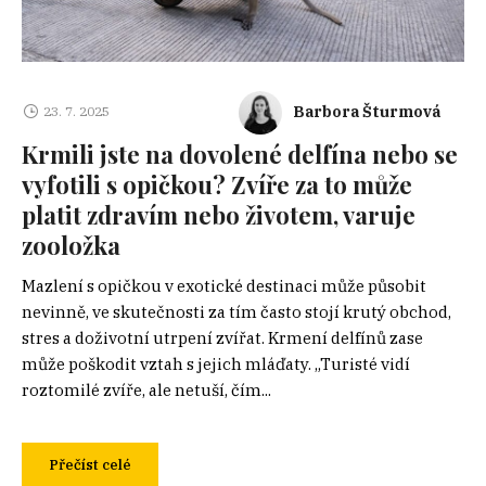
Barbora Šturmová
23. 7. 2025
Krmili jste na dovolené delfína nebo se
vyfotili s opičkou? Zvíře za to může
platit zdravím nebo životem, varuje
zooložka
Mazlení s opičkou v exotické destinaci může působit
nevinně, ve skutečnosti za tím často stojí krutý obchod,
stres a doživotní utrpení zvířat. Krmení delfínů zase
může poškodit vztah s jejich mláďaty. „Turisté vidí
roztomilé zvíře, ale netuší, čím...
Přečíst celé