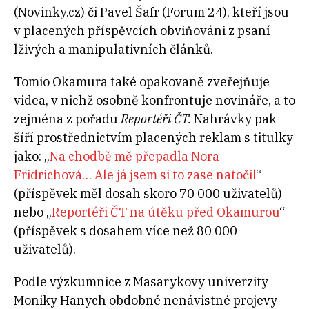
(Novinky.cz) či Pavel Šafr (Forum 24), kteří jsou
v placených příspěvcích obviňováni z psaní
lživých a manipulativních článků.
Tomio Okamura také opakovaně zveřejňuje
videa, v nichž osobně konfrontuje novináře, a to
zejména z pořadu
Reportéři ČT.
Nahrávky pak
šíří prostřednictvím placených reklam s titulky
jako: „
Na chodbě mě přepadla Nora
Fridrichová… Ale já jsem si to zase natočil
“
(příspěvek měl dosah skoro 70 000 uživatelů)
nebo „
Reportéři ČT na útěku před Okamurou
“
(příspěvek s dosahem více než 80 000
uživatelů).
Podle výzkumnice z Masarykovy univerzity
Moniky Hanych obdobné nenávistné projevy