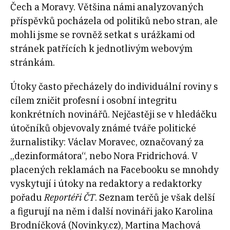
Čech a Moravy. Většina námi analyzovaných
příspěvků pocházela od politiků nebo stran, ale
mohli jsme se rovněž setkat s urážkami od
stránek patřících k jednotlivým webovým
stránkám.
Útoky často přecházely do individuální roviny s
cílem zničit profesní i osobní integritu
konkrétních novinářů. Nejčastěji se v hledáčku
útočníků objevovaly známé tváře politické
žurnalistiky: Václav Moravec, označovaný za
„dezinformátora“, nebo Nora Fridrichová. V
placených reklamách na Facebooku se mnohdy
vyskytují i útoky na redaktory a redaktorky
pořadu
Reportéři ČT
. Seznam terčů je však delší
a figurují na něm i další novináři jako Karolina
Brodníčková (Novinky.cz), Martina Machová