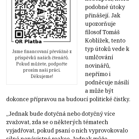
podobné útoky
přinášejí. Jak
upozorňuje
filosof Tomáš
Koblížek, tento
typ útoků vede k
Jsme financovaní převážně z
umlčování
příspěvků našich čtenářů.
Pokud můžete, podpořte
novinářů,
prosím naši práci.
nepřímo i
Děkujeme!
podněcuje násilí
a může být
dokonce přípravou na budoucí politické čistky.
„Jednak bude dotyčná nebo dotyčný více
zvažovat, zda se o některých tématech
vyjadřovat, pokud psaní o nich vyprovokovalo
silné nenávistné reakce. Jednak může