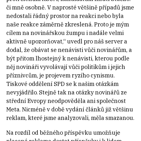
či mně osobně. V naprosté většině případů jsme
nedostali řádný prostor na reakci nebo byla
naše reakce záměrně zkreslená. Proto je mým
cílem na novinářskou žumpu i nadále velmi
aktivně upozorňovat,“ uvedl pro náš server a
dodal, že obávat se nenávisti vůči novinářům, a
být přitom lhostejný k nenávisti, kterou podle
něj novináři vyvolávají vůči politikům i jejich
příznivcům, je projevem ryzího cynismu.
Tiskové oddělení SPD se k našim otázkám
nevyjádřilo. Stejně tak na otázky novinářů ze
střední Evropy neodpověděla ani společnost
Meta. Nicméně v době vydání článků již většinu
reklam, které jsme analyzovali, měla smazanou.
Na rozdíl od běžného příspěvku umožňuje