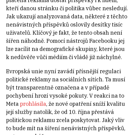
placená reklama dostat příspěvky i k lidem,
kteří danou stránku či politika vůbec nesledují.
Jak ukazují analyzovaná data, některé z těchto
nenávistných příspěvků oslovily desítky tisíc
uživatelů. Klíčový je fakt, že tento obsah není
šířen náhodně. Pomocí nástrojů Facebooku jej
lze zacílit na demografické skupiny, které jsou
k nedůvěře vůči médiím či vládě již náchylné.
Evropská unie nyní zavádí přísnější regulaci
politické reklamy na sociálních sítích. Ta musí
být transparentně označena a v případě
pochybení hrozí vysoké pokuty. V reakci na to
Meta
prohlásila
, že nové opatření sníží kvalitu
její služby natolik, že od 10. října přestává
politickou reklamu zcela poskytovat. Jaký vliv
to bude mít na šíření nenávistných příspěvků,