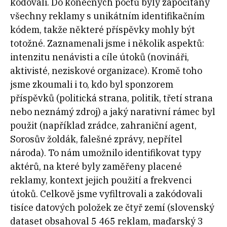
kódovali. Do konečných počtů byly započítány
všechny reklamy s unikátním identifikačním
kódem, takže některé příspěvky mohly být
totožné. Zaznamenali jsme i několik aspektů:
intenzitu nenávisti a cíle útoků (novináři,
aktivisté, neziskové organizace). Kromě toho
jsme zkoumali i to, kdo byl sponzorem
příspěvků (politická strana, politik, třetí strana
nebo neznámý zdroj) a jaký narativní rámec byl
použit (například zrádce, zahraniční agent,
Sorosův žoldák, falešné zprávy, nepřítel
národa). To nám umožnilo identifikovat typy
aktérů, na které byly zaměřeny placené
reklamy, kontext jejich použití a frekvenci
útoků. Celkově jsme vyfiltrovali a zakódovali
tisíce datových položek ze čtyř zemí (slovenský
dataset obsahoval 5 465 reklam, maďarský 3