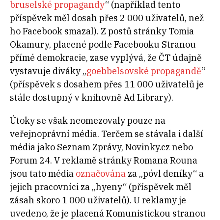
bruselské propagandy
“ (například tento
příspěvek měl dosah přes 2 000 uživatelů, než
ho Facebook smazal). Z postů stránky Tomia
Okamury, placené podle Facebooku Stranou
přímé demokracie, zase vyplývá, že ČT údajně
vystavuje diváky „
goebbelsovské propagandě
“
(příspěvek s dosahem přes 11 000 uživatelů je
stále dostupný v knihovně Ad Library).
Útoky se však neomezovaly pouze na
veřejnoprávní média. Terčem se stávala i další
média jako Seznam Zprávy, Novinky.cz nebo
Forum 24. V reklamě stránky Romana Rouna
jsou tato média
označována
za „póvl deníky“ a
jejich pracovníci za „hyeny“ (příspěvek měl
zásah skoro 1 000 uživatelů). U reklamy je
uvedeno, že je placená Komunistickou stranou