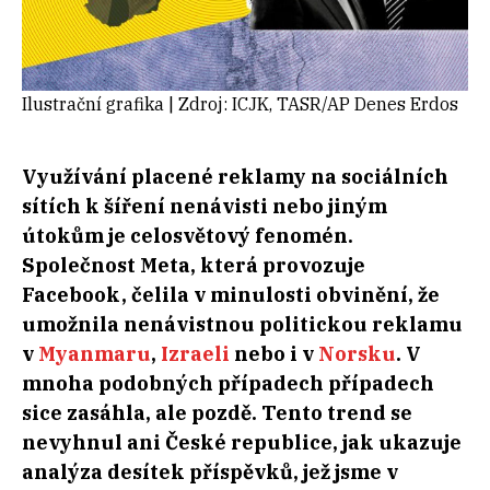
Ilustrační grafika | Zdroj: ICJK, TASR/AP Denes Erdos
Využívání placené reklamy na sociálních
sítích k šíření nenávisti nebo jiným
útokům je celosvětový fenomén.
Společnost Meta, která provozuje
Facebook, čelila v minulosti obvinění, že
umožnila nenávistnou politickou reklamu
v
Myanmaru
,
Izraeli
nebo i v
Norsku
. V
mnoha podobných případech případech
sice zasáhla, ale pozdě. Tento trend se
nevyhnul ani České republice, jak ukazuje
analýza desítek příspěvků, jež jsme v