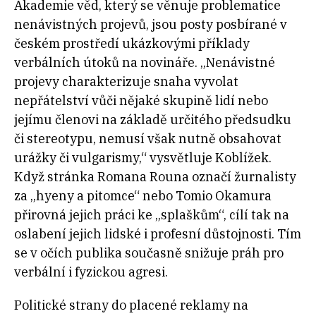
Akademie věd, který se věnuje problematice
nenávistných projevů, jsou posty posbírané v
českém prostředí ukázkovými příklady
verbálních útoků na novináře. „Nenávistné
projevy charakterizuje snaha vyvolat
nepřátelství vůči nějaké skupině lidí nebo
jejímu členovi na základě určitého předsudku
či stereotypu, nemusí však nutně obsahovat
urážky či vulgarismy,“ vysvětluje Koblížek.
Když stránka Romana Rouna označí žurnalisty
za „hyeny a pitomce“ nebo Tomio Okamura
přirovná jejich práci ke „splaškům“, cílí tak na
oslabení jejich lidské i profesní důstojnosti. Tím
se v očích publika současně snižuje práh pro
verbální i fyzickou agresi.
Politické strany do placené reklamy na