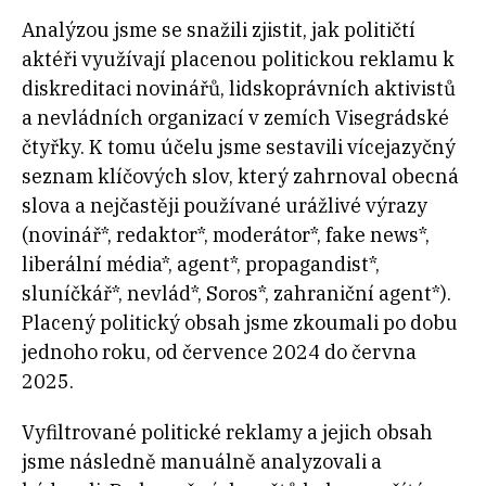
Analýzou jsme se snažili zjistit, jak političtí
aktéři využívají placenou politickou reklamu k
diskreditaci novinářů, lidskoprávních aktivistů
a nevládních organizací v zemích Visegrádské
čtyřky. K tomu účelu jsme sestavili vícejazyčný
seznam klíčových slov, který zahrnoval obecná
slova a nejčastěji používané urážlivé výrazy
(novinář*, redaktor*, moderátor*, fake news*,
liberální média*, agent*, propagandist*,
sluníčkář*, nevlád*, Soros*, zahraniční agent*).
Placený politický obsah jsme zkoumali po dobu
jednoho roku, od července 2024 do června
2025.
Vyfiltrované politické reklamy a jejich obsah
jsme následně manuálně analyzovali a