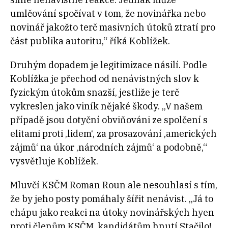
umlčování spočívat v tom, že novinářka nebo
novinář jakožto terč masivních útoků ztratí pro
část publika autoritu,“ říká Koblížek.
Druhým dopadem je legitimizace násilí. Podle
Koblížka je přechod od nenávistných slov k
fyzickým útokům snazší, jestliže je terč
vykreslen jako viník nějaké škody. „V našem
případě jsou dotyční obviňováni ze spolčení s
elitami proti ‚lidem‘, za prosazování ‚amerických
zájmů‘ na úkor ‚národních zájmů‘ a podobně,“
vysvětluje Koblížek.
Mluvčí KSČM Roman Roun ale nesouhlasí s tím,
že by jeho posty pomáhaly šířit nenávist. „Já to
chápu jako reakci na útoky novinářských hyen
proti členům KSČM, kandidátům hnutí Stačilo!