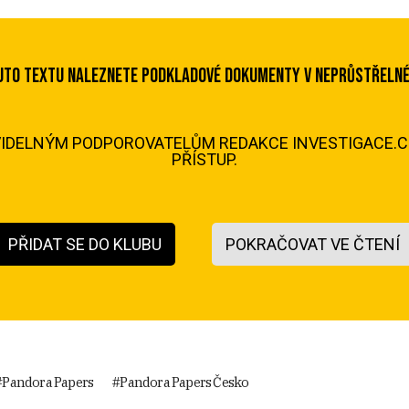
UTO TEXTU NALEZNETE PODKLADOVÉ DOKUMENTY V NEPRŮSTŘELNÉ 
AVIDELNÝM PODPOROVATELŮM REDAKCE INVESTIGACE.CZ
PŘÍSTUP.
PŘIDAT SE DO KLUBU
POKRAČOVAT VE ČTENÍ
tulky zpravodajství letos v lednu. Ve svém teplickém
átin v době, kdy to bylo kvůli covidovým opatřením 
ubek, další z přítomných, krajský šéf policie Vladisl
Pandora Papers
Pandora Papers Česko