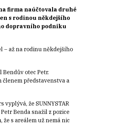
na firma naúčtovala druhé
jen s rodinou někdejšího
ého dopravního podniku
– až na rodinu někdejšího
l Bendův otec Petr.
ým členem představenstva a
ers vyplývá, že SUNNYSTAR
Petr Benda snažil z pozice
m, že s areálem už nemá nic