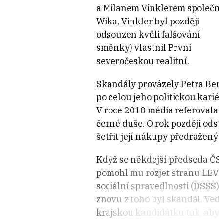
a Milanem Vinklerem společ
Wika, Vinkler byl později
odsouzen kvůli falšování
směnky) vlastnil První
severočeskou realitní.
Skandály provázely Petra B
po celou jeho politickou karié
V roce 2010 média referovala
černé duše. O rok později ods
šetřit její nákupy předražen
Když se někdejší předseda ČS
pomohl mu rozjet stranu LEV 
sociální spravedlnosti (DSSS)
znovu z toho byl skandál. Ve
krajskou kandidátku tak, aby 