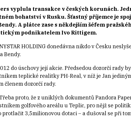
rs vyplula transakce v českých korunách. Jed
stném bohatství v Rusku. Šťastný příjemce je spo
 Bendy. A plátce zase s někdejším šéfem pražsk
tickým podnikatelem Ivo Rittigem.
NYSTAR HOLDING donedávna nikdo v Česku neslyšel 
ra Bendy.
2012 do úschovy její akcie. Předsedou dozorčí rady by
tníkem teplické realitky PH-Real, v níž je Jan jedin
ým členem dozorčí rady.
? Třeba proto, že z uniklých dokumentů Pandora Pap
íkem golfového areálu u Teplic, pro nějž se politik 
protlačit 3,5milionovou dotaci – a dušoval se při to