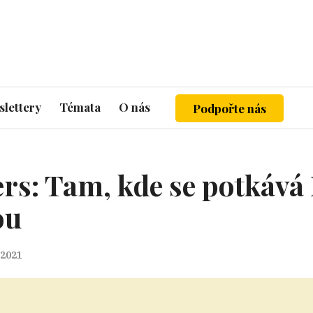
lettery
Témata
O nás
Podpořte nás
s: Tam, kde se potkává I
ou
 2021