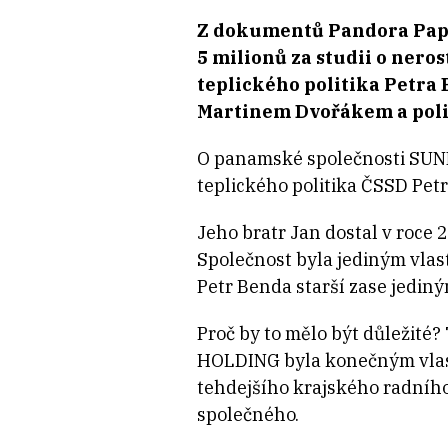
Z dokumentů Pandora Pape
5 milionů za studii o nero
teplického politika Petra
Martinem Dvořákem a poli
O panamské společnosti SUN
teplického politika ČSSD Pet
Jeho bratr Jan dostal v roce 
Společnost byla jediným vlas
Petr Benda starší zase jedin
Proč by to mělo být důležité
HOLDING byla konečným vlastn
tehdejšího krajského radního 
společného.