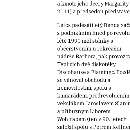
a kmotr jeho dcery Margarity
2011) a předsedou představen
Letos padesátiletý Benda zač
s podnikáním hned po revoluc
létě 1990 měl stánky s
občerstvením u rekreační
nádrže Barbora, pak provozov
Teplicích dvě diskotéky,
Discohause a Flamingo. Pozdě
se věnoval obchodu s
nemovitostmi, spolu s
kamarádem, předrevolučním
vekslákem Jaroslavem Slani
a příbuzným Liborem
Wohlrabem (ten v 90. letech
založil spolu s Petrem Kelln