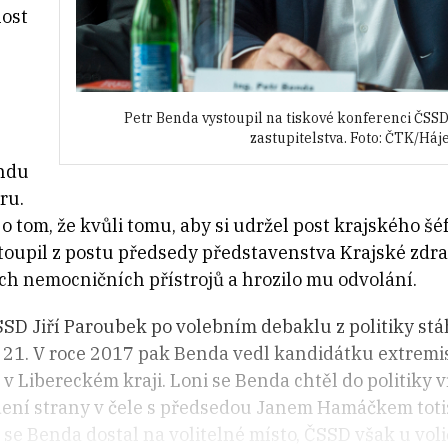
nost
Petr Benda vystoupil na tiskové konferenci ČSS
zastupitelstva. Foto: ČTK/Háj
endu
ru.
 o tom, že kvůli tomu, aby si udržel post krajského 
toupil z postu předsedy představenstva Krajské zdrav
ých nemocničních přístrojů a hrozilo mu odvolání.
SD Jiří Paroubek po volebním debaklu z politiky stá
21. V roce 2017 pak Benda vedl kandidátku extremis
 v Libereckém kraji. Loni se Benda chtěl do politiky v
dení strany v čele s předsedou Janem Hamáčkem totiž
se Benda dostal na volitelné místo, ČSSD však u vol