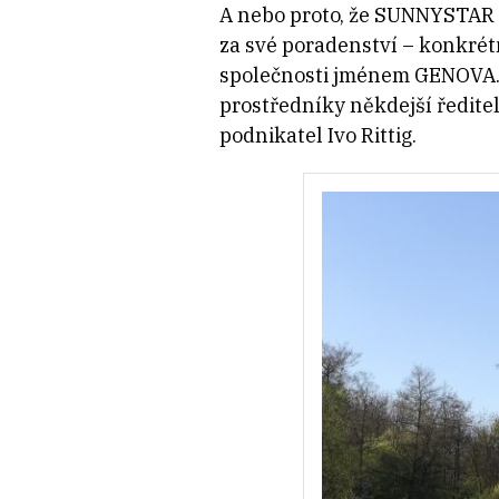
A nebo proto, že SUNNYSTAR 
za své poradenství – konkrét
společnosti jménem GENOVA. T
prostředníky někdejší ředite
podnikatel Ivo Rittig.