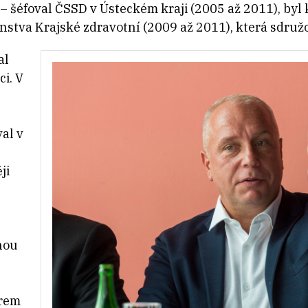
 – šéfoval ČSSD v Ústeckém kraji (2005 až 2011), by
stva Krajské zdravotní (2009 až 2011), která sdruž
al
i. V
al v
ji
nou
erem