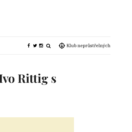
Klub neprůstřelných
vo Rittig s