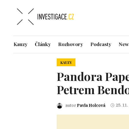
Kauzy
Články
Rozhovory
Podcasty
News
KAUZY
Pandora Paper
Petrem Bend
25. 11.
autor
Pavla Holcová