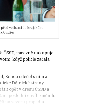
D před volbami do krajského
ek Ondřej
šéfa ČSSD, masivně nakupuje
otní, když policie začala
hl, Benda odešel s ním a
tické Dělnické strany
rátit opět v dresu ČSSD a
 na poslední chvíli změnilo
ičů na severu propadla.