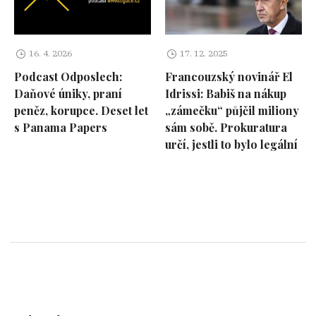
16. 4. 2026
17. 12. 2025
Podcast Odposlech:
Francouzský novinář El
Daňové úniky, praní
Idrissi: Babiš na nákup
peněz, korupce. Deset let
„zámečku“ půjčil miliony
s Panama Papers
sám sobě. Prokuratura
určí, jestli to bylo legální