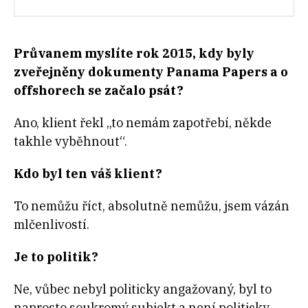
Průvanem myslíte rok 2015, kdy byly
zveřejněny dokumenty Panama Papers a o
offshorech se začalo psát?
Ano, klient řekl „to nemám zapotřebí, někde
takhle vyběhnout“.
Kdo byl ten váš klient?
To nemůžu říct, absolutně nemůžu, jsem vázán
mlčenlivostí.
Je to politik?
Ne, vůbec nebyl politicky angažovaný, byl to
naprosto soukromý subjekt a není politicky