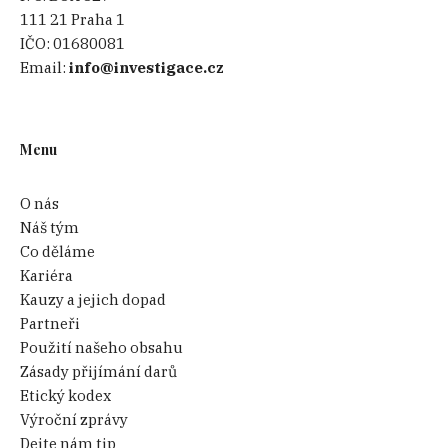
111 21 Praha 1
IČO:
01680081
Email:
info@investigace.cz
Menu
O nás
Náš tým
Co děláme
Kariéra
Kauzy a jejich dopad
Partneři
Použití našeho obsahu
Zásady přijímání darů
Etický kodex
Výroční zprávy
Dejte nám tip