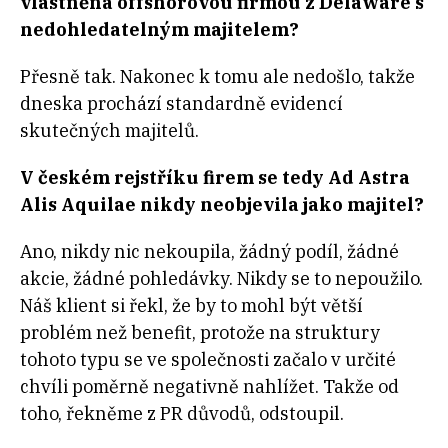
vlastněná offshorovou firmou z Delaware s
nedohledatelným majitelem?
Přesně tak. Nakonec k tomu ale nedošlo, takže
dneska prochází standardně evidencí
skutečných majitelů.
V českém rejstříku firem se tedy Ad Astra
Alis Aquilae nikdy neobjevila jako majitel?
Ano, nikdy nic nekoupila, žádný podíl, žádné
akcie, žádné pohledávky. Nikdy se to nepoužilo.
Náš klient si řekl, že by to mohl být větší
problém než benefit, protože na struktury
tohoto typu se ve společnosti začalo v určité
chvíli poměrně negativně nahlížet. Takže od
toho, řekněme z PR důvodů, odstoupil.