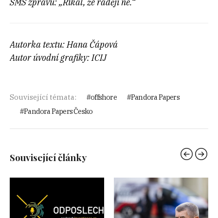
SMS zprávu: „Říkal, že raději ne.“
Autorka textu: Hana Čápová
Autor úvodní grafiky: ICIJ
Související témata:
offshore
Pandora Papers
Pandora Papers Česko
Související články