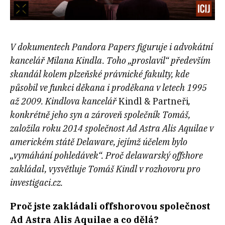
V dokumentech Pandora Papers figuruje i advokátní
kancelář Milana Kindla. Toho „proslavil“ především
skandál kolem plzeňské právnické fakulty, kde
působil ve funkci děkana i proděkana v letech 1995
až 2009. Kindlova kancelář
Kindl & Partneři
,
konkrétně jeho syn a zároveň společník Tomáš,
založila roku 2014 společnost Ad Astra Alis Aquilae v
americkém státě Delaware, jejímž účelem bylo
„vymáhání pohledávek“. Proč delawarský offshore
zakládal, vysvětluje Tomáš Kindl v rozhovoru pro
investigaci.cz.
Proč jste zakládali offshorovou společnost
Ad Astra Alis Aquilae a co dělá?