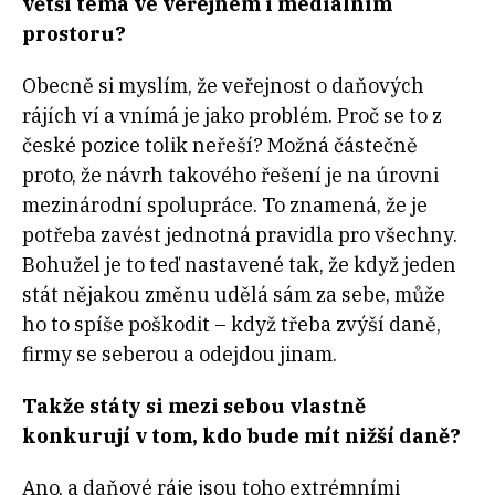
větší téma ve veřejném i mediálním
prostoru?
Obecně si myslím, že veřejnost o daňových
rájích ví a vnímá je jako problém. Proč se to z
české pozice tolik neřeší? Možná částečně
proto, že návrh takového řešení je na úrovni
mezinárodní spolupráce. To znamená, že je
potřeba zavést jednotná pravidla pro všechny.
Bohužel je to teď nastavené tak, že když jeden
stát nějakou změnu udělá sám za sebe, může
ho to spíše poškodit – když třeba zvýší daně,
firmy se seberou a odejdou jinam.
Takže státy si mezi sebou vlastně
konkurují v tom, kdo bude mít nižší daně?
Ano, a daňové ráje jsou toho extrémními