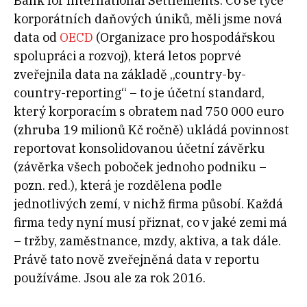
Bank for International Settlements. Co se týče
korporátních daňových úniků, měli jsme nová
data od
OECD
(Organizace pro hospodářskou
spolupráci a rozvoj), která letos poprvé
zveřejnila data na základě „country-by-
country-reporting“ – to je účetní standard,
který korporacím s obratem nad 750 000 euro
(zhruba 19 milionů Kč ročně) ukládá povinnost
reportovat konsolidovanou účetní závěrku
(závěrka všech poboček jednoho podniku –
pozn. red.), která je rozdělena podle
jednotlivých zemí, v nichž firma působí. Každá
firma tedy nyní musí přiznat, co v jaké zemi má
– tržby, zaměstnance, mzdy, aktiva, a tak dále.
Právě tato nově zveřejněná data v reportu
používáme. Jsou ale za rok 2016.