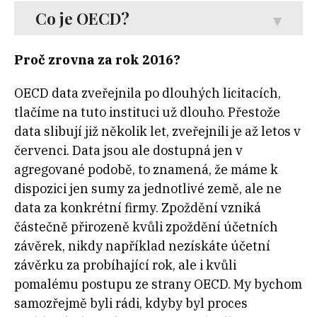
Co je OECD?
Proč zrovna za rok 2016?
OECD data zveřejnila po dlouhých licitacích,
tlačíme na tuto instituci už dlouho. Přestože
data slibují již několik let, zveřejnili je až letos v
červenci. Data jsou ale dostupná jen v
agregované podobě, to znamená, že máme k
dispozici jen sumy za jednotlivé země, ale ne
data za konkrétní firmy. Zpoždění vzniká
částečně přirozeně kvůli zpoždění účetních
závěrek, nikdy například nezískáte účetní
závěrku za probíhající rok, ale i kvůli
pomalému postupu ze strany OECD. My bychom
samozřejmě byli rádi, kdyby byl proces