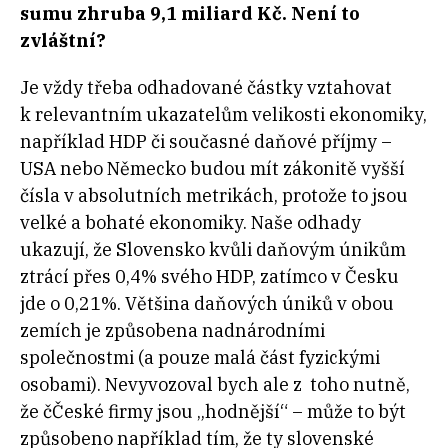
sumu zhruba 9,1 miliard Kč. Není to
zvláštní?
Je vždy třeba odhadované částky vztahovat
k relevantním ukazatelům velikosti ekonomiky,
například HDP či současné daňové příjmy –
USA nebo Německo budou mít zákonitě vyšší
čísla v absolutních metrikách, protože to jsou
velké a bohaté ekonomiky. Naše odhady
ukazují, že Slovensko kvůli daňovým únikům
ztrácí přes 0,4% svého HDP, zatímco v Česku
jde o 0,21%. Většina daňových úniků v obou
zemích je způsobena nadnárodními
společnostmi (a pouze malá část fyzickými
osobami). Nevyvozoval bych ale z toho nutně,
že čČeské firmy jsou „hodnější“ – může to být
způsobeno například tím, že ty slovenské