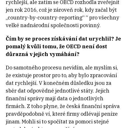
rychlejší, ale zatím se OECD rozhodla zveřejnit
jen rok 2016, což je zároveň rok, kdy začal být
„country-by-country-reporting“ “ pro všechny
velké nadnárodní společnosti povinný.
Čím by se proces získávání dat urychlil? Je
pomalý kvůli tomu, že OECD není dost
důrazná v jejich vymáhání?
Do samotného procesu nevidím, ale myslím si,
že existuje prostor pro to, aby bylo zpracování
dat rychlejší. V konečném důsledku jsou za
sběr dat odpovědné jednotlivé státy. Jejich
finanční správy mají data o jednotlivých
firmách. Z toho plyne, že česká finanční správa
pravděpodobně ví, které firmy odlévají peníze
jinam. Mohli si to spočítat za pomoci stejné