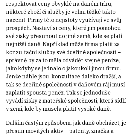
respektovat ceny obvyklé na daném trhu,
některé zboží či služby je velmi těžké takto
nacenit. Firmy této nejistoty využívají ve svůj
prospěch. Nastaví si ceny, které jim pomohou
své zisky přesunout do jiné země, kde se platí
nejnižší daně. Například může firma platit za
konzultační služby své dceřiné společnosti –
správně by za to měla odvádět stejné peníze,
jako kdyby se jednalo o jakoukoli jinou firmu.
Jenže náhle jsou konzultace daleko dražší, a
tak se dceřiné společnosti v daňovém ráji musí
zaplatit spousta peněz. Tak se jednoduše
vyvádí zisky z mateřské společnosti, která sídlí
v zemi, kde by musela platit vysoké daně.
Dalším častým způsobem, jak daně obcházet, je
přesun movitých aktiv – patenty, značka a