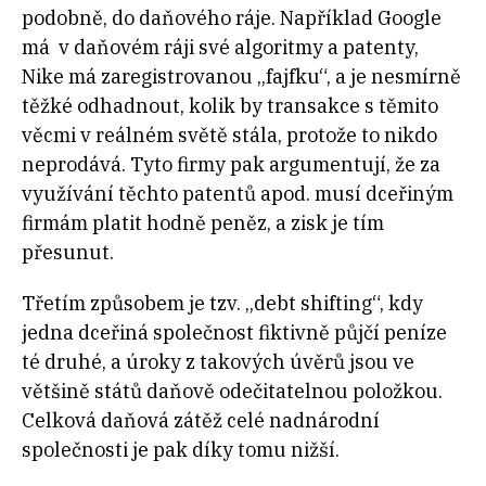
podobně, do daňového ráje. Například Google
má v daňovém ráji své algoritmy a patenty,
Nike má zaregistrovanou „fajfku“, a je nesmírně
těžké odhadnout, kolik by transakce s těmito
věcmi v reálném světě stála, protože to nikdo
neprodává. Tyto firmy pak argumentují, že za
využívání těchto patentů apod. musí dceřiným
firmám platit hodně peněz, a zisk je tím
přesunut.
Třetím způsobem je tzv. „debt shifting“, kdy
jedna dceřiná společnost fiktivně půjčí peníze
té druhé, a úroky z takových úvěrů jsou ve
většině států daňově odečitatelnou položkou.
Celková daňová zátěž celé nadnárodní
společnosti je pak díky tomu nižší.