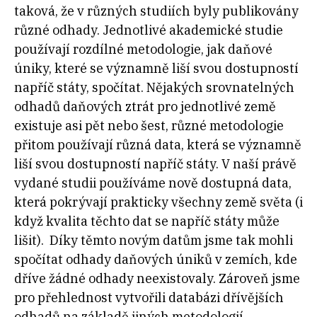
taková, že v různých studiích byly publikovány
různé odhady. Jednotlivé akademické studie
používají rozdílné metodologie, jak daňové
úniky, které se významně liší svou dostupností
napříč státy, spočítat. Nějakých srovnatelných
odhadů daňových ztrát pro jednotlivé země
existuje asi pět nebo šest, různé metodologie
přitom používají různá data, která se významně
liší svou dostupností napříč státy. V naší právě
vydané studii používáme nově dostupná data,
která pokrývají prakticky všechny země světa (i
když kvalita těchto dat se napříč státy může
lišit). Díky těmto novým datům jsme tak mohli
spočítat odhady daňových úniků v zemích, kde
dříve žádné odhady neexistovaly. Zároveň jsme
pro přehlednost vytvořili databázi dřívějších
odhadů na základě jiných metodologií.