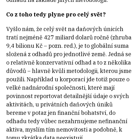
Co z toho tedy plyne pro celý svět?
Vyšlo nám, že celý svět na daňových únicích
tratí nejméně 427 miliard dolarů ročně (zhruba
9,4 bilionu Kč – pozn. red.), je to globální suma
složená z odhadů pro jednotlivé země. Jedná se
o relativně konzervativní odhad a to z několika
důvodů – hlavně kvůli metodologii, kterou jsme
použili. Například u korporací jde totiž pouze o
velké nadnárodní společnosti, které mají
povinnost reportovat detailnější údaje o svých
aktivitách, u privátních daňových úniků
bereme v potaz jen finanční bohatství, do
odhadu tedy vůbec nezahrnujeme nefinanční
aktiva, myslím tím nemovitosti a podobně, k
tomu zkrátka data neexistují.