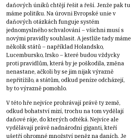
daňových úniků chtějí řešit a řeší. Jenže pak tu
máme politiku. Na úrovni Evropské unie v
daňových otázkách funguje systém
jednomyslného schvalování – všichni musí s
novými pravidly souhlasit. A jestliže tady máme
několik států – například Holandsko,
Lucembursko, Irsko – které budou vždycky
proti pravidlům, která by je poškodila, změna
nenastane, ačkoli by se jim nijak výrazně
nepřitížilo, a státům, odkud peníze odcházejí,
by to výrazně pomohlo.
V této hře nejvíce prohrávají právě ty země,
odkud bohatství mizí, trochu na tom vydělají
daňové ráje, do kterých odtéká. Nejvíce ale
vydělávají právě nadnárodní giganti, kteří
ušetří ohromné množství peněz na daních. Je