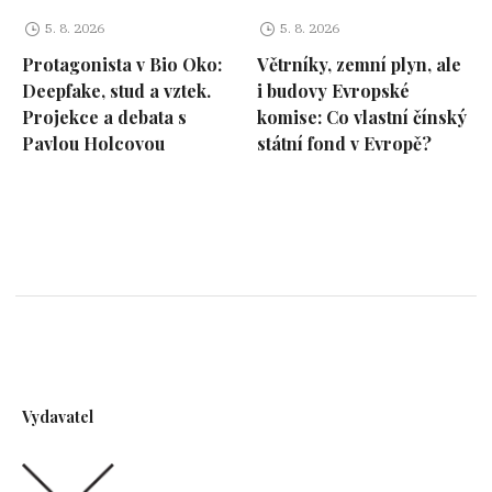
5. 8. 2026
5. 8. 2026
Protagonista v Bio Oko:
Větrníky, zemní plyn, ale
Deepfake, stud a vztek.
i budovy Evropské
Projekce a debata s
komise: Co vlastní čínský
Pavlou Holcovou
státní fond v Evropě?
Vydavatel