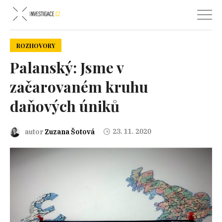
ROZHOVORY
Palanský: Jsme v
začarovaném kruhu
daňových úniků
23. 11. 2020
autor
Zuzana Šotová