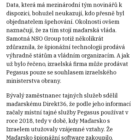
Data, která má mezinárodní tým novinářů k
dispozici, bohužel neukazují, kdo přesně byl
objednatelem špehování. Okolnosti ovšem
naznačují, že za tím stojí maďarská vláda.
Samotná NSO Group totiž několikrát
zdůraznila, že špionážní technologii prodává
výhradně státům a vládním organizacím. A jak
už bylo řečeno, izraelská firma může prodávat
Pegasus pouze se souhlasem izraelského
ministerstva obrany.
Bývalý zaměstnanec tajných služeb sdělil
maďarskému Direkt36, že podle jeho informací
začaly místní tajné služby Pegasus používat v
roce 2018, tedy v době, kdy Maďarsko s
Izraelem utužovaly vzájemné vztahy. Že
Maďarsko špionážní software zakoupilo,