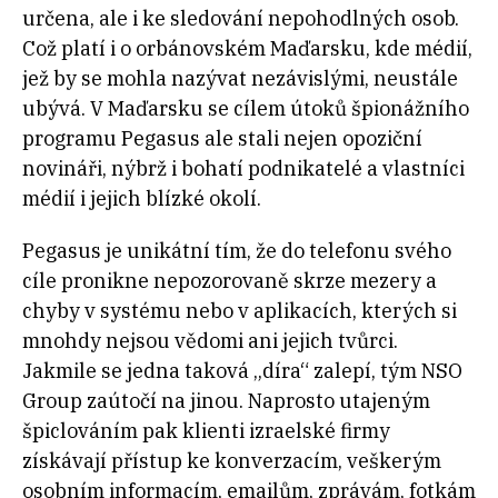
určena, ale i ke sledování nepohodlných osob.
Což platí i o orbánovském Maďarsku, kde médií,
jež by se mohla nazývat nezávislými, neustále
ubývá. V Maďarsku se cílem útoků špionážního
programu Pegasus ale stali nejen opoziční
novináři, nýbrž i bohatí podnikatelé a vlastníci
médií i jejich blízké okolí.
Pegasus je unikátní tím, že do telefonu svého
cíle pronikne nepozorovaně skrze mezery a
chyby v systému nebo v aplikacích, kterých si
mnohdy nejsou vědomi ani jejich tvůrci.
Jakmile se jedna taková „díra“ zalepí, tým NSO
Group zaútočí na jinou. Naprosto utajeným
špiclováním pak klienti izraelské firmy
získávají přístup ke konverzacím, veškerým
osobním informacím, emailům, zprávám, fotkám