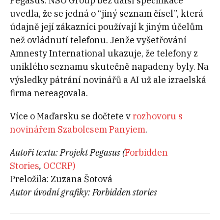
Pegasus. NSO Group bez další specifikace
uvedla, že se jedná o “jiný seznam čísel”, která
údajně její zákazníci používají k jiným účelům
než ovládnutí telefonu. Jenže vyšetřování
Amnesty International ukazuje, že telefony z
uniklého seznamu skutečně napadeny byly. Na
výsledky pátrání novinářů a AI už ale izraelská
firma nereagovala.
Více o Maďarsku se dočtete v
rozhovoru s
novinářem Szabolcsem Panyiem
.
Autoři textu: Projekt Pegasus (
Forbidden
Stories
,
OCCRP)
Preložila: Zuzana Šotová
Autor úvodní grafiky: Forbidden stories