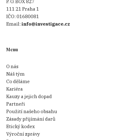
P. O. BOX 827
111 21 Praha 1
IČO:
01680081
Email:
info@investigace.cz
Menu
O nás
Náš tým
Co děláme
Kariéra
Kauzy a jejich dopad
Partneři
Použití našeho obsahu
Zásady přijímání darů
Etický kodex
Výroční zprávy