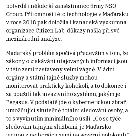
potvrdil i někdejší zaměstnanec firmy NSO
Group. Přítomnost této technologie v Maďarsku
v roce 2018 pak doložila i kanadská výzkumná
organizace Citizen Lab, důkazy našla při své
mezinárodní analýze.
Maďarský problém spočívá především v tom, že
zákony o získávání utajovaných informací jsou
v této zemi nastaveny velmi vágně. Vládní
orgány a státní tajné služby mohou
monitorovat prakticky kohokoli, a to dokonce i
za použití tak invazivního systému, jakým je
Pegasus. V podstatě jde o kybernetickou zbraň
umožňující skutečně totální sledování osoby, a
to s vyvinutím minimálního úsilí. „Co se týče
sledování tajnými službami, je Maďarsko
jednou z nejhorších zemí na severní polokouli,“