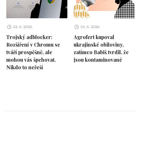
22. 6. 2026
16. 6. 2026
Trojský adblocker:
Agrofert kupoval
Rozšíření v Chromu se
ukrajinské obiloviny,
tváří prospěšně, ale
zatímco Babiš tvrdil, že
mohou vás špehovat.
jsou kontaminované
Nikdo to neřeší