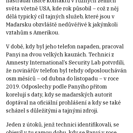
nastřádal tisíce kontaktů v různých zemích
světa včetně USA, kde rok působil – což z něj
dělá typický cíl tajných služeb, které jsou v
Maďarsku obzvláště nedůvěřivé k jakýmkoli
vztahům s Amerikou.
V době, kdy byl jeho telefon napaden, pracoval
Panyi na dvou velkých kauzách. Technici z
Amnesty International’s Security Lab potvrdili,
že novinářův telefon byl tehdy odposloucháván
osm měsíců – od dubna do listopadu – v roce
2019. Odposlechy podle Panyiho přitom
korelují s daty, kdy se maďarských autorit
doptával na oficiální prohlášení a kdy se také
scházel s důležitými a tajnými zdroji.
Jeden z útoků, jenž technici identifikovali, se
objevil v tu samou dobu, kdy se Panyi v roce