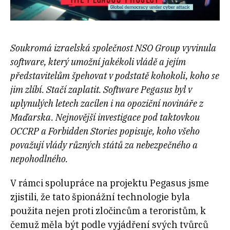
Soukromá izraelská společnost NSO Group vyvinula
software, který umožní jakékoli vládě a jejím
představitelům špehovat v podstatě kohokoli, koho se
jim zlíbí. Stačí zaplatit. Software Pegasus byl v
uplynulých letech zacílen i na opoziční novináře z
Maďarska. Nejnovější investigace pod taktovkou
OCCRP a Forbidden Stories popisuje, koho všeho
považují vlády různých států za nebezpečného a
nepohodlného.
V rámci spolupráce na projektu Pegasus jsme
zjistili, že tato špionážní technologie byla
použita nejen proti zločincům a teroristům, k
čemuž měla být podle vyjádření svých tvůrců