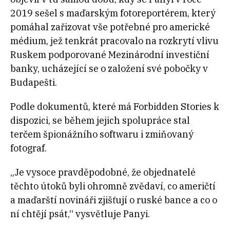
2019 sešel s maďarským fotoreportérem, který
pomáhal zařizovat vše potřebné pro americké
médium, jež tenkrát pracovalo na rozkrytí vlivu
Ruskem podporované Mezinárodní investiční
banky, ucházející se o založení své pobočky v
Budapešti.
Podle dokumentů, které má Forbidden Stories k
dispozici, se během jejich spolupráce stal
terčem špionážního softwaru i zmiňovaný
fotograf.
„Je vysoce pravděpodobné, že objednatelé
těchto útoků byli ohromně zvědaví, co američtí
a maďarští novináři zjišťují o ruské bance a co o
ní chtějí psát,“ vysvětluje Panyi.