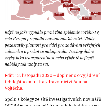
Když na jaře vypukla první vlna epidemie covidu-19,
celá Evropa propadla nákupnímu šílenství. Vlády
pozastavily platnost pravidel pro zadávání veřejných
zakázek a o překot se nakupovalo. Všechny dobré
zvyky jako transparentnost nebo výběr té nejlepší
nabídky tak vzaly za své.
Edit: 13. listopadu 2020 – doplněno o vyjádření
tehdejšího ministra zdravotnictví Adama
Vojtěcha.
Spolu s kolegy ze sítě investigativních novinářů
OCCRP jsme se zaměřili na to, kdo, kolik a za co