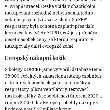
v Evropě utrácel. Česká vláda v chaotickém
nakupování rozhodně nebyla sama, jedno
šokující prvenství však získala. Za FFP2
respirátory byla ochotná zaplatit přes tisíc
korun za kus (včetně DPH), což je v průměru
desetinásobek ceny, za kterou respirátory
nakupovaly další evropské země.
Evropský nákupní košík
S kolegy z OCCRP jsme vytvořili databáze téměř
38 000 veřejných zakázek na nákup osobních
ochranných pomůcek, jako jsou roušky a
respirátory, plicní ventilátory, testovací
nástroje a léky. Za období mezi únorem 2020 a
říjnem 2020 tak v Evropě proběhly nákupy v
hodnotě přes 567 miliard korun.