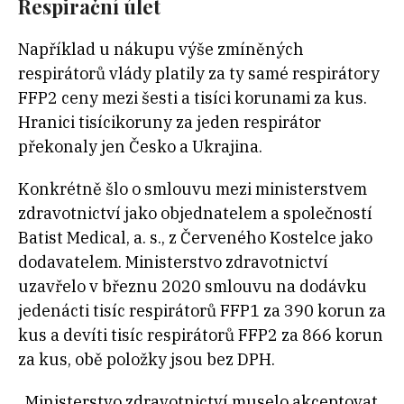
Respirační úlet
Například u nákupu výše zmíněných
respirátorů vlády platily za ty samé respirátory
FFP2 ceny mezi šesti a tisíci korunami za kus.
Hranici tisícikoruny za jeden respirátor
překonaly jen Česko a Ukrajina.
Konkrétně šlo o smlouvu mezi ministerstvem
zdravotnictví jako objednatelem a společností
Batist Medical, a. s., z Červeného Kostelce jako
dodavatelem. Ministerstvo zdravotnictví
uzavřelo v březnu 2020 smlouvu na dodávku
jedenácti tisíc respirátorů FFP1 za 390 korun za
kus a devíti tisíc respirátorů FFP2 za 866 korun
za kus, obě položky jsou bez DPH.
„Ministerstvo zdravotnictví muselo akceptovat