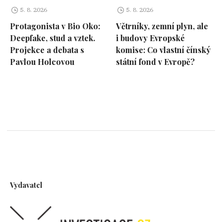
5. 8. 2026
5. 8. 2026
Protagonista v Bio Oko:
Větrníky, zemní plyn, ale
Deepfake, stud a vztek.
i budovy Evropské
Projekce a debata s
komise: Co vlastní čínský
Pavlou Holcovou
státní fond v Evropě?
Vydavatel