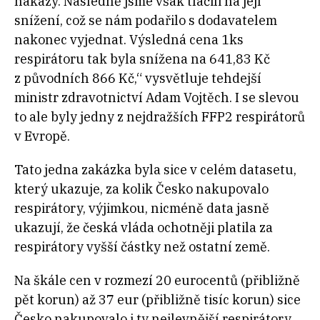
nákazy. Následně jsme však tlačili na její
snížení, což se nám podařilo s dodavatelem
nakonec vyjednat. Výsledná cena 1ks
respirátoru tak byla snížena na 641,83 Kč
z původních 866 Kč,“ vysvětluje tehdejší
ministr zdravotnictví Adam Vojtěch. I se slevou
to ale byly jedny z nejdražších FFP2 respirátorů
v Evropě.
Tato jedna zakázka byla sice v celém datasetu,
který ukazuje, za kolik Česko nakupovalo
respirátory, výjimkou, nicméně data jasně
ukazují, že česká vláda ochotněji platila za
respirátory vyšší částky než ostatní země.
Na škále cen v rozmezí 20 eurocentů (přibližně
pět korun) až 37 eur (přibližně tisíc korun) sice
Česko nakupovalo i ty nejlevnější respirátory