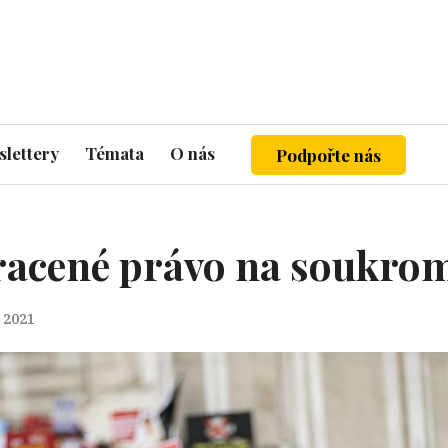
lettery
Témata
O nás
Podpořte nás
acené právo na soukro
. 2021