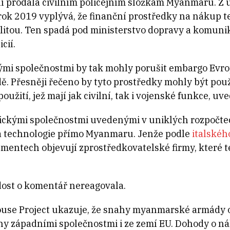
ení prodala civilním policejním složkám Myanmaru. 
ok 2019 vyplývá, že finanční prostředky na nákup t
litou. Ten spadá pod ministerstvo dopravy a komunik
cií.
mi společnostmi by tak mohly porušit embargo Evro
 Přesněji řečeno by tyto prostředky mohly být použ
žití, jež mají jak civilní, tak i vojenské funkce, uve
ckými společnostmi uvedenými v uniklých rozpočtech
vá technologie přímo Myanmaru. Jenže podle
italskéh
mentech objevují zprostředkovatelské firmy, které 
ost o komentář nereagovala.
use Project ukazuje, že snahy myanmarské armády o
y západními společnostmi i ze zemí EU. Dohody o ná