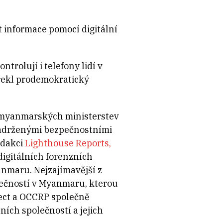
t informace pomocí digitální
trolují i telefony lidí v
 řekl prodemokratický
tů myanmarských ministerstev
 zadrženými bezpečnostními
edakci
Lighthouse Reports,
digitálních forenzních
anmaru. Nejzajímavější z
olečností v Myanmaru, kterou
ect a OCCRP společně
ích společností a jejich