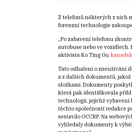
Z telefonů některých z nich 
forenzní technologie zakoupe
„Po zabavení telefonu zkontro
autobuse nebo ve vozidlech. 
aktivista Ko Ting Oo,
kanadsk
Tato odhalení o zneužívání d
a z dalších dokumentů, jakož
složkami. Dokumenty poskytl
která pak identifikovala přib
technologií, jejichž vybaven
těchto společností redakce p
sestavilo OCCRP. Na webovýc
vyhledaly dokumenty k výběro