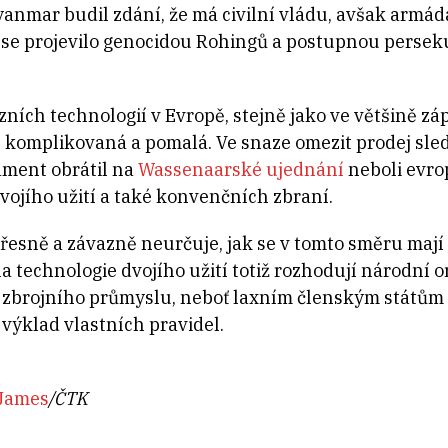
anmar budil zdání, že má civilní vládu, avšak armáda
 se projevilo genocidou Rohingů a postupnou perseku
ních technologií v Evropě, stejně jako ve většině zá
í komplikovaná a pomalá. Ve snaze omezit prodej sl
ament obrátil na
Wassenaarské ujednání
neboli evro
vojího užití a také konvenčních zbraní.
esně a závazně neurčuje, jak se v tomto směru mají c
a technologie dvojího užití totiž rozhodují národní o
y zbrojního průmyslu, neboť laxním členským státům
výklad vlastních pravidel.
James
/ČTK