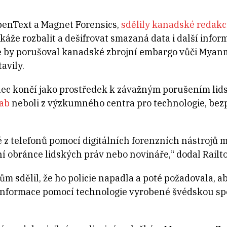
penText a Magnet Forensics,
sdělily kanadské redakc
okáže rozbalit a dešifrovat smazaná data i další infor
e by porušoval kanadské zbrojní embargo vůči Myanm
avily.
ec končí jako prostředek k závažným porušením lids
Lab
neboli z výzkumného centra pro technologie, bez
 z telefonů pomocí digitálních forenzních nástrojů 
obránce lidských práv nebo novináře,“ dodal Railto
 sdělil, že ho policie napadla a poté požadovala, ab
t informace pomocí technologie vyrobené švédskou s