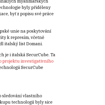
Z uniklých myanmarských
echnologie byly přiděleny
ace, byť z popisu své práce
pské unie na poskytování
ity k represím, včetně
dl italský list Domani.
 je i italská SecurCube. Ta
o projektu investigativního
technologii SecurCube
 sledování vlastního
kupu technologií byly sice