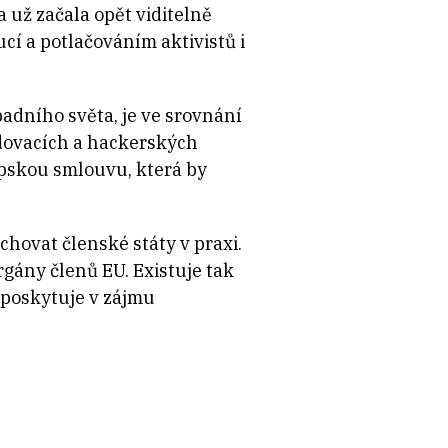
 už začala opět viditelně
cí a potlačováním aktivistů i
padního světa, je ve srovnání
edovacích a hackerských
pskou smlouvu, která by
hovat členské státy v praxi.
rgány členů EU. Existuje tak
 poskytuje v zájmu