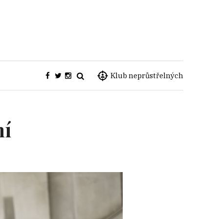
Klub neprůstřelných
mí