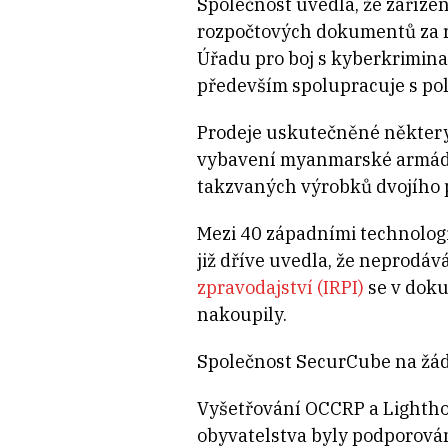
Společnost uvedla, že zaříz
rozpočtových dokumentů za r
Úřadu pro boj s kyberkrimina
především spolupracuje s poli
Prodeje uskutečněné některý
vybavení myanmarské armádě.
takzvaných výrobků dvojího pou
Mezi 40 západními technologi
již dříve uvedla, že neprodá
zpravodajství (IRPI)
se v doku
nakoupily.
Společnost SecurCube na žád
Vyšetřování OCCRP a Lightho
obyvatelstva byly podporován