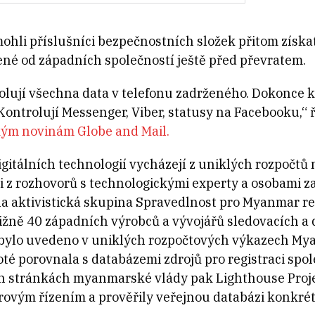
mohli příslušníci bezpečnostních složek přitom získa
né od západních společností ještě před převratem.
lují všechna data v telefonu zadrženého. Dokonce kon
Kontrolují Messenger, Viber, statusy na Facebooku,“
ým novinám Globe and Mail.
igitálních technologií vycházejí z uniklých rozpoč
 i z rozhovorů s technologickými experty a osobami
a aktivistická skupina Spravedlnost pro Myanmar r
ližně 40 západních výrobců a vývojářů sledovacích a 
í bylo uvedeno v uniklých rozpočtových výkazech My
oté porovnala s databázemi zdrojů pro registraci sp
h stránkách myanmarské vlády pak Lighthouse Proj
vým řízením a prověřily veřejnou databázi konkrétn