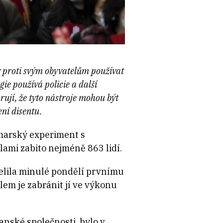
 proti svým obyvatelům používat
ie používá policie a další
ují, že tyto nástroje mohou být
ní disentu.
nmarský experiment s
lami zabito nejméně 863 lidí.
čelila minulé pondělí prvnímu
lem je zabránit jí ve výkonu
nské společnosti, bylo v