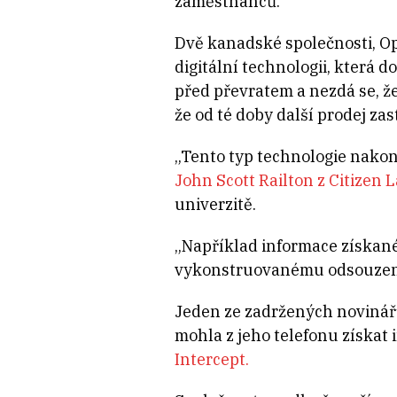
zaměstnanců.
Dvě kanadské společnosti, O
digitální technologii, která d
před převratem a nezdá se, ž
že od té doby další prodej zast
„Tento typ technologie nakon
John Scott Railton z Citizen 
univerzitě.
„Například informace získané
vykonstruovanému odsouzení 
Jeden ze zadržených novinářům
mohla z jeho telefonu získa
Intercept.