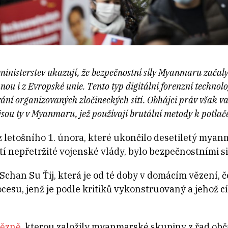
nisterstev ukazují, že bezpečnostní síly Myanmaru začaly
ou i z Evropské unie. Tento typ digitální forenzní technolog
ání organizovaných zločineckých sítí. Obhájci práv však var
jsou ty v Myanmaru, jež používají brutální metody k potlače
 letošního 1. února, které ukončilo desetiletý mya
í nepřetržité vojenské vlády, bylo bezpečnostními si
Schan Su Ťij, která je od té doby v domácím vězení, 
su, jenž je podle kritiků vykonstruovaný a jehož cí
vězně,
kterou založily myanmarské skupiny z řad obča