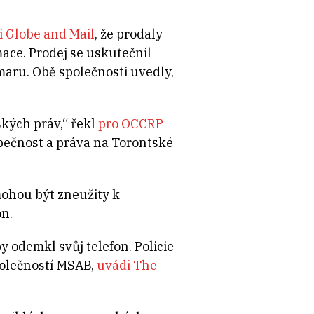
i Globe and Mail
, že prodaly
mace. Prodej se uskutečnil
aru. Obě společnosti uvedly,
kých práv,“ řekl
pro OCCRP
pečnost a práva na Torontské
mohou být zneužity k
n.
y odemkl svůj telefon. Policie
polečností MSAB,
uvádi The