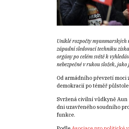
Uniklé rozpočty myanmarských mi
západní sledovací techniku získan
orgány po celém světě k vyhledáv
nebezpečné v rukou složek, jako 
Od armádního převzetí moci z
demokracií po téměř půlstolet
Svržená civilní vůdkyně Aun 
dni uzavřeného soudního proce
funkce.
Podle
Asociace pro politické 