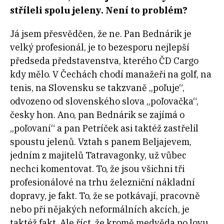
stříleli spolu jeleny. Není to problém?
Já jsem přesvědčen, že ne. Pan Bednárik je
velký profesionál, je to bezesporu nejlepší
předseda představenstva, kterého ČD Cargo
kdy mělo. V Čechách chodí manažeři na golf, na
tenis, na Slovensku se takzvaně
„
poľuje
“
,
odvozeno od slovenského slova
„
poľovačka
“
,
česky hon. Ano, pan Bednárik se zajímá o
„
poľovaní
“
a pan Petríček asi taktéž zastřelil
spoustu jelenů. Vztah s panem Beljajevem,
jedním z majitelů Tatravagonky, už vůbec
nechci komentovat. To, že jsou všichni tři
profesionálové na trhu železniční nákladní
dopravy, je fakt. To, že se potkávají, pracovně
nebo při nějakých neformálních akcích, je
taktéž fakt. Ale říct, že kromě medvěda po lovu