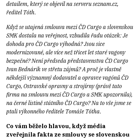
detailem, který se objevil na serveru seznam.cz,
ředitel Tóth.
Když se utajená smlouva mezi ČD Cargo a slovenskou
SMK dostala na veřejnost, vzbudila řadu otázek: Je
dohoda pro ČD Cargo výhodná? Jsou sice
modernizované, ale více než třicet let staré vagony
bezpečné? Není předseda představenstva ČD Cargo
Ivan Bednárik ve střetu zájmů? A proč je vlastně
někdejší významný dodavatel a opravce vagónů ČD
Cargo, Ostravské opravny a strojírny (právě tato
firma na smlouvu mezi ČD Cargo a SMK upozornila),
na černé listině státního ČD Cargo? Na to vše jsme se
ptali výkonného ředitele Tomáše Tótha.
Co vám běželo hlavou, když média
zveřejnila fakta ze smlouvy se slovenskou