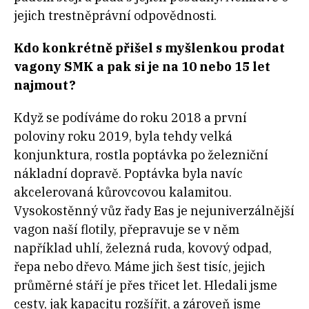
jejich trestněprávní odpovědnosti.
Kdo konkrétně přišel s myšlenkou prodat
vagony SMK a pak si je na 10 nebo 15 let
najmout?
Když se podíváme do roku 2018 a první
poloviny roku 2019, byla tehdy velká
konjunktura, rostla poptávka po železniční
nákladní dopravě. Poptávka byla navíc
akcelerovaná kůrovcovou kalamitou.
Vysokostěnný vůz řady Eas je nejuniverzálnější
vagon naší flotily, přepravuje se v něm
například uhlí, železná ruda, kovový odpad,
řepa nebo dřevo. Máme jich šest tisíc, jejich
průměrné stáří je přes třicet let. Hledali jsme
cesty, jak kapacitu rozšířit, a zároveň jsme