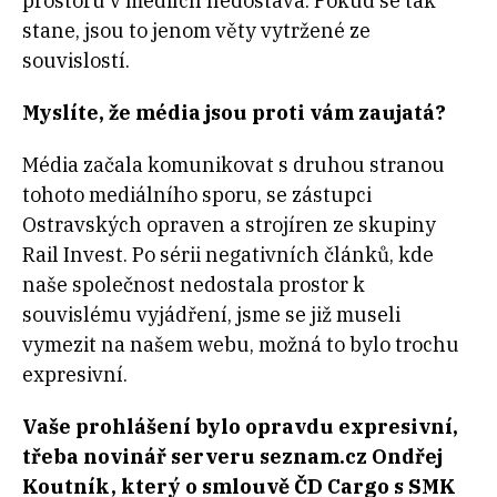
prostoru v médiích nedostává. Pokud se tak
stane, jsou to jenom věty vytržené ze
souvislostí.
Myslíte, že média jsou proti vám zaujatá?
Média začala komunikovat s druhou stranou
tohoto mediálního sporu, se zástupci
Ostravských opraven a strojíren ze skupiny
Rail Invest. Po sérii negativních článků, kde
naše společnost nedostala prostor k
souvislému vyjádření, jsme se již museli
vymezit na našem webu, možná to bylo trochu
expresivní.
Vaše prohlášení bylo opravdu expresivní,
třeba novinář serveru seznam.cz Ondřej
Koutník, který o smlouvě ČD Cargo s SMK