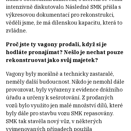
intenzivně diskutovalo. Následně SMK přišla s
výkresovou dokumentací pro rekonstrukci,
věděli jsme, že má dílenskou kapacitu, která to
zvládne.
Proč jste ty vagony prodali, když si je
hodláte pronajímat? Nešlo je nechat pouze
rekonstruovat jako svůj majetek?
Vagony byly morálně a technicky zastaralé,
neměly další budoucnost. Nikdo je nemohl dále
provozovat, byly vyřazeny z evidence drážního
úřadu a určeny k sešrotování. Z prodaných
vozů bylo využito jen malé množství dílů, které
byly dále pro stavbu vozu SMK repasovány.
SMK tak stavěla nový vůz, v některých
vyjmenovaných případech použila