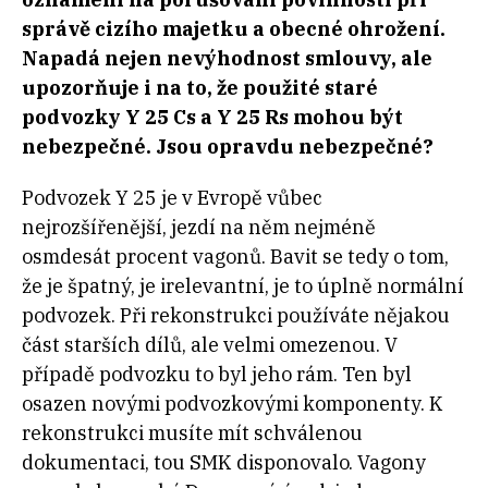
správě cizího majetku a obecné ohrožení.
Napadá nejen nevýhodnost smlouvy, ale
upozorňuje i na to, že použité staré
podvozky Y 25 Cs a Y 25 Rs mohou být
nebezpečné. Jsou opravdu nebezpečné?
Podvozek Y 25 je v Evropě vůbec
nejrozšířenější, jezdí na něm nejméně
osmdesát procent vagonů. Bavit se tedy o tom,
že je špatný, je irelevantní, je to úplně normální
podvozek. Při rekonstrukci používáte nějakou
část starších dílů, ale velmi omezenou. V
případě podvozku to byl jeho rám. Ten byl
osazen novými podvozkovými komponenty. K
rekonstrukci musíte mít schválenou
dokumentaci, tou SMK disponovalo. Vagony