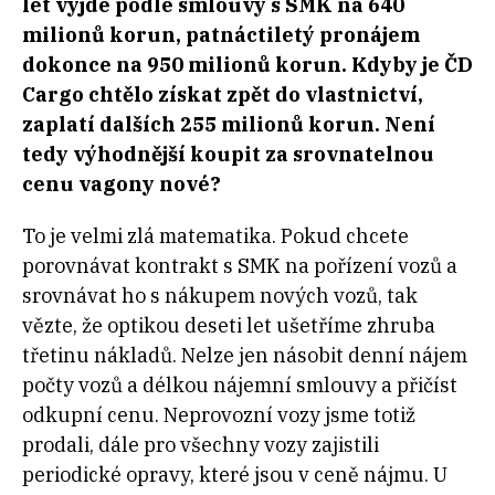
let vyjde podle smlouvy s SMK na 640
milionů korun, patnáctiletý pronájem
dokonce na 950 milionů korun. Kdyby je ČD
Cargo chtělo získat zpět do vlastnictví,
zaplatí dalších 255 milionů korun. Není
tedy výhodnější koupit za srovnatelnou
cenu vagony nové?
To je velmi zlá matematika. Pokud chcete
porovnávat kontrakt s SMK na pořízení vozů a
srovnávat ho s nákupem nových vozů, tak
vězte, že optikou deseti let ušetříme zhruba
třetinu nákladů. Nelze jen násobit denní nájem
počty vozů a délkou nájemní smlouvy a přičíst
odkupní cenu. Neprovozní vozy jsme totiž
prodali, dále pro všechny vozy zajistili
periodické opravy, které jsou v ceně nájmu. U