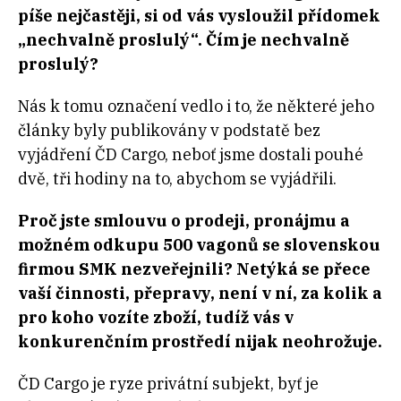
píše nejčastěji, si od vás vysloužil přídomek
„nechvalně proslulý“. Čím je nechvalně
proslulý?
Nás k tomu označení vedlo i to, že některé jeho
články byly publikovány v podstatě bez
vyjádření ČD Cargo, neboť jsme dostali pouhé
dvě, tři hodiny na to, abychom se vyjádřili.
Proč jste smlouvu o prodeji, pronájmu a
možném odkupu 500 vagonů se slovenskou
firmou SMK nezveřejnili? Netýká se přece
vaší činnosti, přepravy, není v ní, za kolik a
pro koho vozíte zboží, tudíž vás v
konkurenčním prostředí nijak neohrožuje.
ČD Cargo je ryze privátní subjekt, byť je