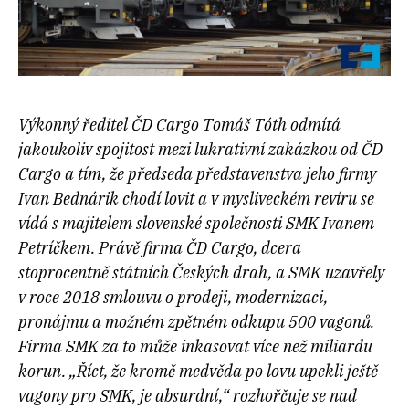
Výkonný ředitel ČD Cargo Tomáš Tóth odmítá
jakoukoliv spojitost mezi lukrativní zakázkou od ČD
Cargo a tím, že předseda představenstva jeho firmy
Ivan Bednárik chodí lovit a v mysliveckém revíru se
vídá s majitelem slovenské společnosti SMK Ivanem
Petríčkem. Právě firma ČD Cargo, dcera
stoprocentně státních Českých drah, a SMK uzavřely
v roce 2018 smlouvu o prodeji, modernizaci,
pronájmu a možném zpětném odkupu 500 vagonů.
Firma SMK za to může inkasovat více než miliardu
korun. „
Říct, že kromě medvěda po lovu upekli ještě
vagony pro SMK, je absurdní,“
rozhořčuje se nad