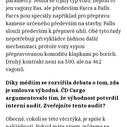
parametry. Jedná se o jiný typ vozů, nejsou to
jen vagony Eas, ale především Faccs a Falls.
Faccs jsou speciály například pro přepravu
kamene určeného především na stavby, Falls
slouží především k přepravě uhlí. Obě tyto řady
nepotřebují při vykládce žádnou další
mechanizaci, protože vozy sypou
přepravovanou komoditu klapkami po bocích.
Druhý kontrakt není na 500, ale na 462
vagonů.
Díky médiím se rozvířila debata o tom, zda
je smlouva výhodná.
ČD Cargo
argumentovalo tím, že výhodnost potvrdil
interní audit. Zveřejníte tento audit?
Obecně, cokoli se této věci týká, je spíše k
nahlédnutí. Pokud máte zájem, můžeme se