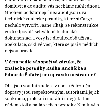
domluvit a do auditu vás necháme nahlédnout.
Mnohem podstatnější než audit jsou dva
technické znalecké posudky, které si Cargo
nechalo vytvořit. Jasně říkají, že rekonstrukce
vozů odpovídá schválené technické
dokumentaci a vozy lze dlouhodobě užívat.
Spekulace, ošklivé věci, které se píší v médiích,
nejsou pravda.
V čem podle vás spočívá záruka, že
znalecké posudky Radka Knoflíčka a
Eduarda Šafáře jsou opravdu nestranné?
Oba jsou soudní znalci a v oboru železniční
dopravy jsou respektovanými autoritami, jejich
soukromá, profesní i morální integrita tím
pádem stojí a padá s jejich posudky. Nemluvě o