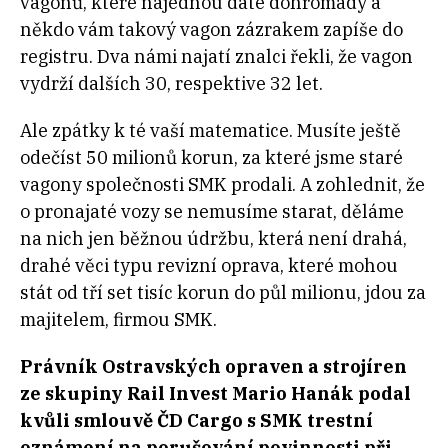
vagonů, které najednou dáte dohromady a
někdo vám takový vagon zázrakem zapíše do
registru. Dva námi najatí znalci řekli, že vagon
vydrží dalších 30, respektive 32 let.
Ale zpátky k té vaší matematice. Musíte ještě
odečíst 50 milionů korun, za které jsme staré
vagony společnosti SMK prodali. A zohlednit, že
o pronajaté vozy se nemusíme starat, děláme
na nich jen běžnou údržbu, která není drahá,
drahé věci typu revizní oprava, které mohou
stát od tří set tisíc korun do půl milionu, jdou za
majitelem, firmou SMK.
Právník Ostravských opraven a strojíren
ze skupiny Rail Invest Mario Hanák podal
kvůli smlouvě ČD Cargo s SMK trestní
oznámení na porušování povinnosti při