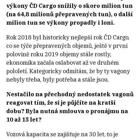
výkony ČD Cargo snížily o skoro milion tun
(na 64,8 milionů přepravených tun), o další
milion tun se výkony propadly i loni.
Rok 2018 byl historicky nejlepší rok ČD Cargo,
co se týče přepravených objemů, ještě v první
polovině roku 2019 objemy stále rostly,
ekonomika začala oslabovat až ve druhém
pololetí. Kategoricky odmítám, že by ty vagony
nebyly třeba, byly potřeba a stále jsou.
Nestačilo na přechodný nedostatek vagonů
reagovat tím, že si je půjčíte na kratší
dobu? Byla nutná smlouva o pronájmu na
10 až 15 let?
Vozová kapacita se zajišťuje na 30 let, to je