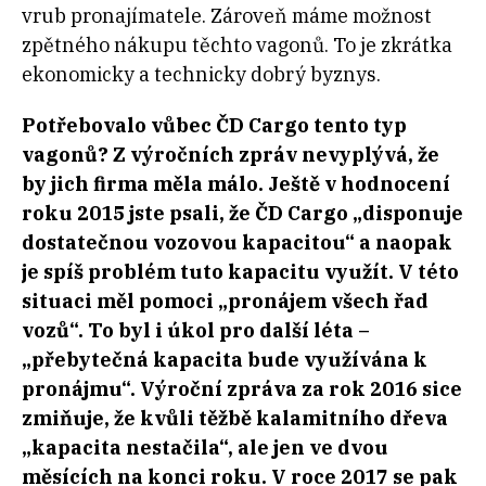
vrub pronajímatele. Zároveň máme možnost
zpětného nákupu těchto vagonů. To je zkrátka
ekonomicky a technicky dobrý byznys.
Potřebovalo vůbec ČD Cargo tento typ
vagonů? Z výročních zpráv nevyplývá, že
by jich firma měla málo. Ještě v hodnocení
roku 2015 jste psali, že ČD Cargo „disponuje
dostatečnou vozovou kapacitou“ a naopak
je spíš problém tuto kapacitu využít. V této
situaci měl pomoci „pronájem všech řad
vozů“. To byl i úkol pro další léta –
„přebytečná kapacita bude využívána k
pronájmu“. Výroční zpráva za rok 2016 sice
zmiňuje, že kvůli těžbě kalamitního dřeva
„kapacita nestačila“, ale jen ve dvou
měsících na konci roku. V roce 2017 se pak