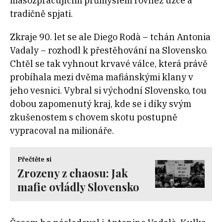
masozpracujícím průmyslem rovněž úzce a
tradičně spjati.
Zkraje 90. let se ale Diego Rodà – tchán Antonia
Vadaly – rozhodl k přestěhování na Slovensko.
Chtěl se tak vyhnout krvavé válce, která právě
probíhala mezi dvěma mafiánskými klany v
jeho vesnici. Vybral si východní Slovensko, tou
dobou zapomenutý kraj, kde se i díky svým
zkušenostem s chovem skotu postupně
vypracoval na milionáře.
Přečtěte si
Zrozeny z chaosu: Jak
mafie ovládly Slovensko