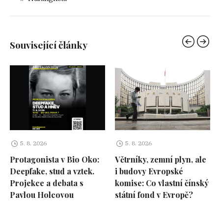
Související články
5. 8. 2026
5. 8. 2026
Protagonista v Bio Oko:
Větrníky, zemní plyn, ale
Deepfake, stud a vztek.
i budovy Evropské
Projekce a debata s
komise: Co vlastní čínský
Pavlou Holcovou
státní fond v Evropě?