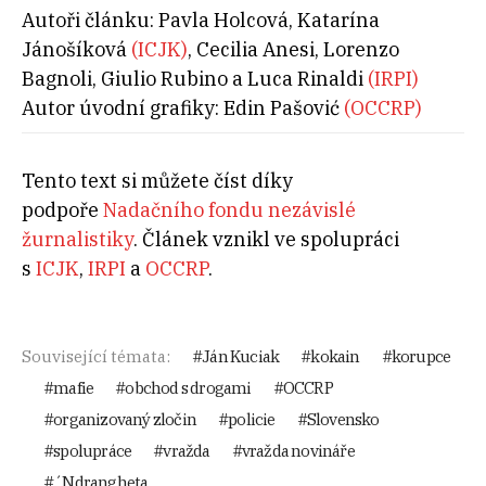
Autoři článku: Pavla Holcová, Katarína
Jánošíková
(ICJK)
, Cecilia Anesi, Lorenzo
Bagnoli, Giulio Rubino a Luca Rinaldi
(IRPI)
Autor úvodní grafiky: Edin Pašović
(OCCRP)
Tento text si můžete číst díky
podpoře
Nadačního fondu nezávislé
žurnalistiky
. Článek vznikl ve spolupráci
s
ICJK
,
IRPI
a
OCCRP
.
Související témata:
Ján Kuciak
kokain
korupce
mafie
obchod s drogami
OCCRP
organizovaný zločin
policie
Slovensko
spolupráce
vražda
vražda novináře
´Ndrangheta