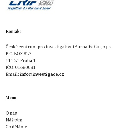
Kontakt
České centrum pro investigativní žurnalistiku, o.p.s.
P. O. BOX 827
111 21 Praha 1
IČO:
01680081
Email:
info@investigace.cz
Menu
O nás
Náš tým
Co děláme