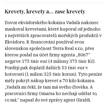
Krevety, krevety a… zase krevety
Dovoz ekvádorského kokainu Vadalà nakonec
maskoval krevetami, které kupoval od jednoho
z největších zpracovatelů mořských produktů v
Ekvádoru. K financování používal svou
slovenskou společnost Terra Real s.r.o., přes
kterou poslal na účet firmy agenta „8067“
nejprve 175 tisíc eur (4 miliony 375 tisíc Kč).
Později pak doplatil dalších 53 tisíc eur v
hotovosti (1 milion 325 tisíc korun). Tyto peníze
měly pokrýt nákup krevet a 70 kilo kokainu.
„Vadalà mi řekl, že tam má svého člověka. A
pracovníci firmy Omarsa ho nechají udělat to,
co má,“ napsal do své zprávy agent Giraldi.