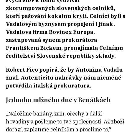
svých slov k tomu využíval
zkorumpovaných slovenských celníků,
kteří pašování kokainu kryli. Celníci byli s
Vadalovým byznysem propojení i jinak.
Vadalova firma Bovinex Europa,
zastupovaná synem prokurátora
Františkem Bickem, pronajímala Celnímu
ředitelství Slovenské republiky sklady.
Robert Fico popírá, že by Antonina Vadalu
znal. Autenticitu nahrávky nám nicméně
potvrdila italská prokuratura.
Jednoho mlžného dne v Benátkách
„Naložíme banány, zrní, ořechy a další
hovadiny a pošleme to tvé společnosti. Až zboží
dorazí, zaplatíme celníkům a proclíme to,“