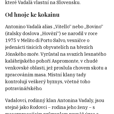
které Vadalà vlastní na Slovensku.
Od hnoje ke kokainu
Antonino Vadalà alias „Vitello“ nebo „Bovino“
(italsky doslova „Hovězí“) se narodil v roce
1975 v Melito di Porto Salvo, vesničce o
jedenácti tisících obyvatelích na březích
Jónského moře. Vyrůstal na svazích lesnatého
kalábrijského pohoří Aspromonte, v chudé
venkovské oblasti, jež proslula chovem skotu a
zpracováním masa. Místní klany tady
kontrolují veškerý byznys, včetně toho
potravinářského.
Vadalovci, rodinný klan Antonina Vadaly, jsou
stejně jako Rodovci – rodina jeho ženy – s