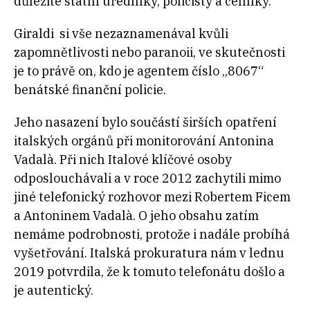
důležité státní úředníky, policisty a celníky.“
Giraldi si vše nezaznamenával kvůli
zapomnětlivosti nebo paranoii, ve skutečnosti
je to právě on, kdo je agentem číslo „8067“
benátské finanční policie.
Jeho nasazení bylo součástí širších opatření
italských orgánů při monitorování Antonina
Vadalà. Při nich Italové klíčové osoby
odposlouchávali a v roce 2012 zachytili mimo
jiné telefonický rozhovor mezi Robertem Ficem
a Antoninem Vadalà. O jeho obsahu zatím
nemáme podrobnosti, protože i nadále probíhá
vyšetřování. Italská prokuratura nám v lednu
2019 potvrdila, že k tomuto telefonátu došlo a
je autentický.