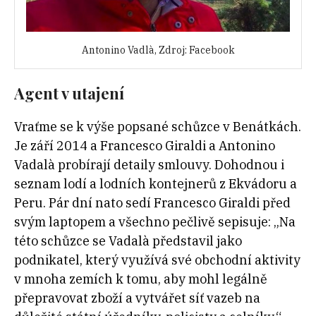
Antonino Vadlà, Zdroj: Facebook
Agent v utajení
Vraťme se k výše popsané schůzce v Benátkách.
Je září 2014 a Francesco Giraldi a Antonino
Vadalà probírají detaily smlouvy. Dohodnou i
seznam lodí a lodních kontejnerů z Ekvádoru a
Peru. Pár dní nato sedí Francesco Giraldi před
svým laptopem a všechno pečlivě sepisuje: „Na
této schůzce se Vadalà představil jako
podnikatel, který využívá své obchodní aktivity
v mnoha zemích k tomu, aby mohl legálně
přepravovat zboží a vytvářet síť vazeb na