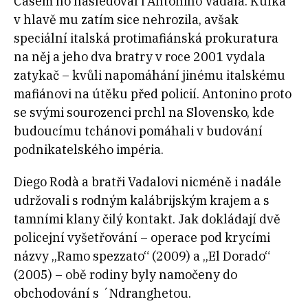
Časem ho následoval i Antonino Vadalà. Kulka
v hlavě mu zatím sice nehrozila, avšak
speciální italská protimafiánská prokuratura
na něj a jeho dva bratry v roce 2001 vydala
zatykač – kvůli napomáhání jinému italskému
mafiánovi na útěku před policií. Antonino proto
se svými sourozenci prchl na Slovensko, kde
budoucímu tchánovi pomáhali v budování
podnikatelského impéria.
Diego Rodà a bratři Vadalovi nicméně i nadále
udržovali s rodným kalábrijským krajem a s
tamními klany čilý kontakt. Jak dokládají dvě
policejní vyšetřování – operace pod krycími
názvy „Ramo spezzato“ (2009) a „El Dorado“
(2005) – obě rodiny byly namočeny do
obchodování s ´Ndranghetou.