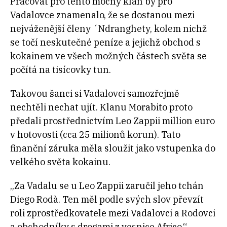
Pracovat pro tento mocný klan by pro
Vadalovce znamenalo, že se dostanou mezi
nejváženější členy ´Ndranghety, kolem nichž
se točí neskutečné peníze a jejichž obchod s
kokainem ve všech možných částech světa se
počítá na tisícovky tun.
Takovou šanci si Vadalovci samozřejmě
nechtěli nechat ujít. Klanu Morabito proto
předali prostřednictvím Leo Zappii million euro
v hotovosti (cca 25 milionů korun). Tato
finanční záruka měla sloužit jako vstupenka do
velkého světa kokainu.
„Za Vadalu se u Leo Zappii zaručil jeho tchán
Diego Rodà. Ten měl podle svých slov převzít
roli zprostředkovatele mezi Vadalovci a Rodovci
a obchodníky s drogami z vesnice Africo,“