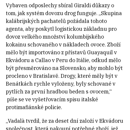
Vybaven odposlechy sbíral Giraldi důkazy o
tom, jak systém dovozu drog funguje. „Skupina
kalábrijských pachatelů požádala tohoto
agenta, aby poskytl logistickou základnu pro
dovoz velkého množství kolumbijského
kokainu schovaného v nákladech ovoce. Zboží
mělo být importováno z přístavů Guayaquil v
Ekvádoru a Callao v Peru do Itálie, odkud mělo
být přesměrováno na Slovensko, aby mohlo být
procleno v Bratislavě. Drogy, které měly být v
Benátkách rychle vyloženy, byly schované v
pytlích za první hradbou beden s ovocem,“
píše se ve vyšetřovacím spisu italské
protimafiánské policie.
„Vadalà tvrdil, že za deset dní založí v Ekvádoru
společnost, která nakoupí potřebné zboží, jež