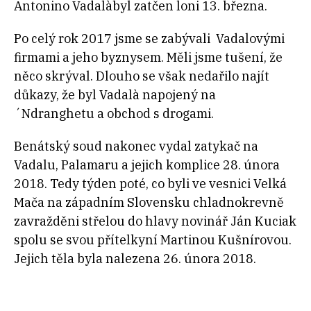
Antonino Vadalàbyl zatčen loni 13. března.
Po celý rok 2017 jsme se zabývali Vadalovými
firmami a jeho byznysem. Měli jsme tušení, že
něco skrýval. Dlouho se však nedařilo najít
důkazy, že byl Vadalà napojený na
´Ndranghetu a obchod s drogami.
Benátský soud nakonec vydal zatykač na
Vadalu, Palamaru a jejich komplice 28. února
2018. Tedy týden poté, co byli ve vesnici Velká
Mača na západním Slovensku chladnokrevně
zavražděni střelou do hlavy novinář Ján Kuciak
spolu se svou přítelkyní Martinou Kušnírovou.
Jejich těla byla nalezena 26. února 2018.