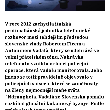
V roce 2012 zachytila italská
protimafiánská jednotka telefonický
rozhovor mezi tehdejším předsedou
slovenské vlády Robertem Ficem a
Antoninem Vadalà, který se odehrává ve
velmi přátelském tónu. Nahrávka
telefonátu vznikla v rámci policejní
operace, která Vadalu monitorovala. Jeho
jméno se totiž pravidelně objevovalo v
policejních spisech, které se zaměřovaly
na
členy nejmocnější mafie světa
´Ndrangheta. Vadalà ze Slovenska pomalu
rozbíhal globální kokainový byznys. Podle