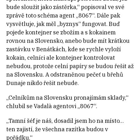
bude sloužit jako zástěrka,“ popisoval ve své
zprávě toto schéma agent „8067“. Dále pak
vysvětluje, jak měl „byznys“ fungovat. Buď
pojede kontejner se zbožím a s kokainem
rovnou na Slovensko, anebo bude mít krátkou
zastávku v Benátkách, kde se rychle vyloží
kokain, celníci ale kontejner kontrolovat
nebudou, protože celní papíry se budou řešit až
na Slovensku. A odstraněnou pečeť u břehů
Dunaje nikdo řešit nebude.
„Celníkům na Slovensku pronajímám sklady,“
chlubil se Vadalà agentovi „8067“.
„Tamní šéf je náš, dosadil jsem ho na místo…
ten zajistí, že všechna razítka budou v
pořádku.“