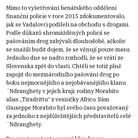
Mimo to vyšetřování benátského oddělení
finanční policie v roce 2015 zdokumentovalo,
jak se Vadalovci podíleli na obchodu s drogami.
Podle důkazů shromážděných policií se
pašováním drog zabývali dlouhodobě, ačkoliv
se snažili budit dojem, že se věnují pouze masu.
Jednoho dne se nadto rozhodli, že se vrátí ze
Slovenska zpět do vlasti. Chtěli se totiž plně
zapojit do mezinárodního pašování drog po
boku nejmocnějšího a nejobávanějšího klanu
´Ndranghety v jejich kraji: rodiny Morabito
alias „Tiradrittu“ z vesničky Africo. Sám
Giuseppe Morabito byl svého času považovaný
za jednoho z nejdůležitějších představitelů celé
´Ndranghety.