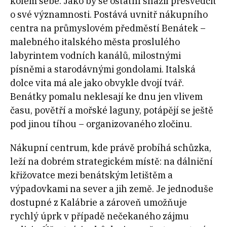
kolem sebe. Jako by se ostatní snažil přesvědčit
o své významnosti. Postává uvnitř nákupního
centra na průmyslovém předměstí Benátek –
malebného italského města proslulého
labyrintem vodních kanálů, milostnými
písněmi a starodávnými gondolami. Italská
dolce vita má ale jako obvykle dvojí tvář.
Benátky pomalu neklesají ke dnu jen vlivem
času, povětří a mořské laguny, potápějí se ještě
pod jinou tíhou – organizovaného zločinu.
Nákupní centrum, kde právě probíhá schůzka,
leží na dobrém strategickém místě: na dálniční
křižovatce mezi benátským letištěm a
výpadovkami na sever a jih země. Je jednoduše
dostupné z Kalábrie a zároveň umožňuje
rychlý úprk v případě nečekaného zájmu