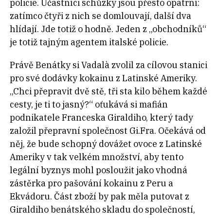
policie. Účastníci schůzky jsou přesto opatrní:
zatímco čtyři z nich se domlouvají, další dva
hlídají. Jde totiž o hodně. Jeden z „obchodníků“
je totiž tajným agentem italské policie.
Právě Benátky si Vadalà zvolil za cílovou stanici
pro své dodávky kokainu z Latinské Ameriky.
„Chci přepravit dvě stě, tři sta kilo během každé
cesty, je ti to jasný?“ oťukává si mafián
podnikatele Franceska Giraldiho, který tady
založil přepravní společnost Gi.Fra. Očekává od
něj, že bude schopný dovážet ovoce z Latinské
Ameriky v tak velkém množství, aby tento
legální byznys mohl posloužit jako vhodná
zástěrka pro pašování kokainu z Peru a
Ekvádoru. Část zboží by pak měla putovat z
Giraldiho benátského skladu do společností,