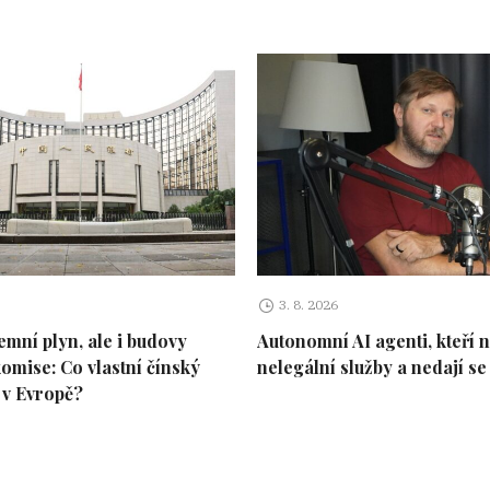
3. 8. 2026
emní plyn, ale i budovy
Autonomní AI agenti, kteří n
omise: Co vlastní čínský
nelegální služby a nedají se
 v Evropě?