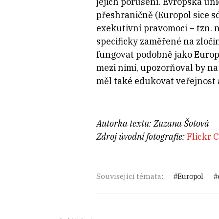
jejich porušení. Evropská un
přeshraničně (Europol sice sd
exekutivní pravomoci
–
tzn. 
specificky zaměřené na zloči
fungovat podobně jako Europol
mezi nimi, upozorňoval by na
měl také edukovat veřejnost
Autorka textu: Zuzana Šotová
Zdroj úvodní fotografie:
Flickr 
Související témata:
Europol