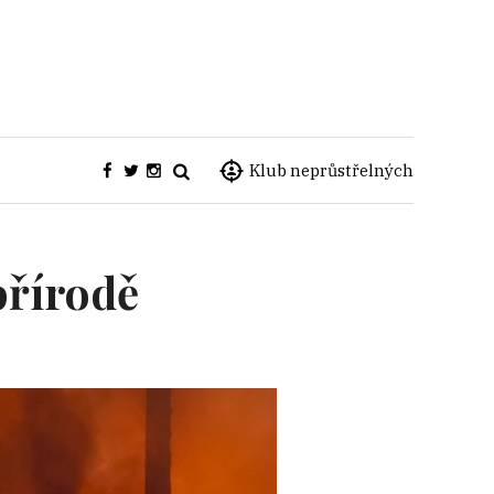
Klub neprůstřelných
přírodě