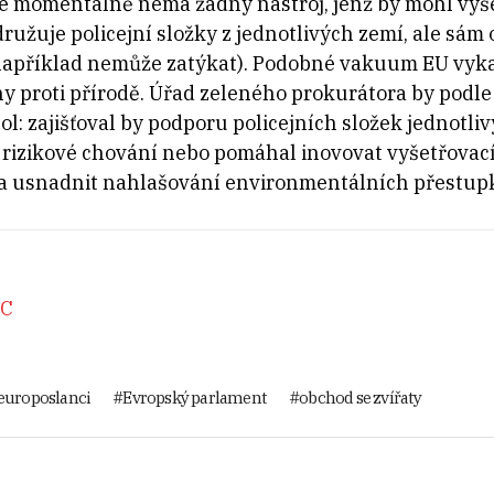
ie momentálně nemá žádný nástroj, jenž by mohl vyš
ružuje policejní složky z jednotlivých zemí, ale sá
například nemůže zatýkat). Podobné vakuum EU vyka
ny proti přírodě. Úřad zeleného prokurátora by pod
: zajišťoval by podporu policejních složek jednotliv
 rizikové chování nebo pomáhal inovovat vyšetřovac
 a usnadnit nahlašování environmentálních přestupk
CC
europoslanci
Evropský parlament
obchod se zvířaty