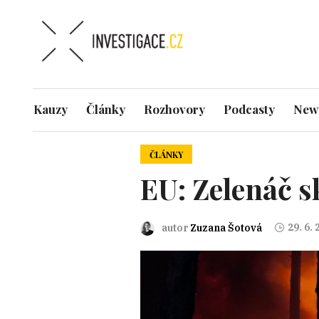
Kauzy
Články
Rozhovory
Podcasty
News
ČLÁNKY
EU: Zelenáč s
29. 6.
autor
Zuzana Šotová