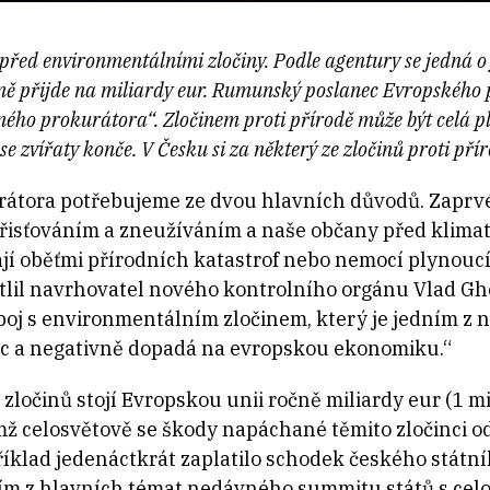
před environmentálními zločiny. Podle agentury se jedná o 
čně přijde na miliardy eur. Rumunský poslanec Evropského
eného prokurátora
“
. Zločinem proti přírodě může být celá p
zvířaty konče. V Česku si za některý ze zločinů proti přír
átora potřebujeme ze dvou hlavních důvodů. Zaprv
řisťováním a zneužíváním a naše občany před klimat
í oběťmi přírodních katastrof nebo nemocí plynoucí
tlil navrhovatel nového kontrolního orgánu Vlad Gh
j s environmentálním zločinem, který je jedním z 
c a negativně dopadá na evropskou ekonomiku.
“
ločinů stojí Evropskou unii ročně miliardy eur (1 m
mž celosvětově se škody napáchané těmito zločinci 
příklad jedenáctkrát zaplatilo schodek českého státn
ním z hlavních témat nedávného summitu států s celo