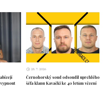
28. 7. 2026
abízejí
Černohorský soud odsoudil uprchlého
 vypnout
šéfa klanu Kavački ke 40 letům vězení