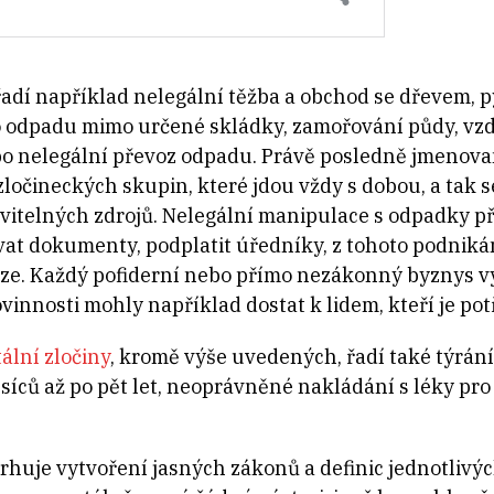
 řadí například nelegální těžba a obchod se dřevem, 
ho odpadu mimo určené skládky, zamořování půdy, vz
o nelegální převoz odpadu. Právě posledně jmenovan
zločineckých skupin, které jdou vždy s dobou, a tak 
vitelných zdrojů. Nelegální manipulace s odpadky p
šovat dokumenty, podplatit úředníky, z tohoto podnik
eníze. Každý pofiderní nebo přímo nezákonný byznys
ovinnosti mohly například dostat k lidem, kteří je pot
lní zločiny
, kromě výše uvedených, řadí také týrání 
íců až po pět let, neoprávněné nakládání s léky pro 
je vytvoření jasných zákonů a definic jednotlivých 