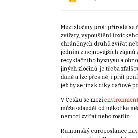
Mezi zločiny proti přírodě se
zvířaty, vypouštění toxické
chráněných druhů zvířat neb
jedním z nejnovějších zájmů 
recyklačního byznysu a obno
jiných zločinů: je třeba zfal
daně a lze přes něj i prát p
jež by se jinak díky daňové p
V Česku se mezi
environmentá
může odsedět od několika měs
nemocí zvířat nebo rostlin.
Rumunský europoslanec navrhu