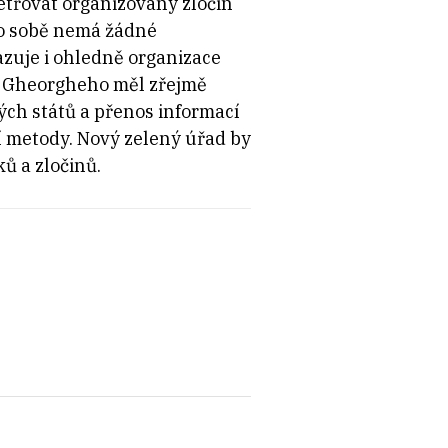
etřovat organizovaný zločin
m o sobě nemá žádné
zuje i ohledně organizace
le Gheorgheho měl zřejmě
ých států a přenos informací
í metody. Nový zelený úřad by
ů a zločinů.