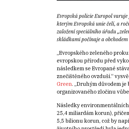
Evropská policie Europol varuje 
kterým Evropská unie čelí, a ro
založení speciálního úřadu
„
zel
skládkami počínaje a obchodem se 
„
Evropského zeleného prokur
evropskou přírodu před vyko
následkem se Evropané stávaj
znečištěného ovzduší.
“
vysvě
Green
.
„
Druhým důvodem je bo
organizovaného zločinu vůbe
Následky environmentálních z
25,4 miliardám korun), přiče
5,5 bilionu korun, což by na
životního prostředí byla jed