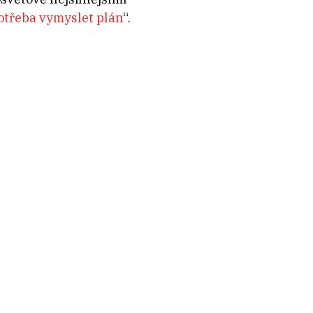
potřeba vymyslet plán
“
.