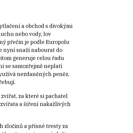
pytlačení a obchod s divokými
duchu nebo vody, lov
ý přečin je podle Europolu
se nyní snaží nabourat do
řitom generuje celou řadu
ání se samozřejmě neplatí
 využívá nezdaněných peněz,
řebují.
zvířat, za které si pachatel
zvířata a šíření nakažlivých
zločinů a přísné tresty za