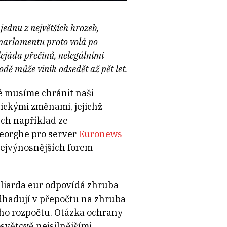
jednu z největších hrozeb,
 parlamentu proto volá po
lejáda přečinů, nelegálními
odě může viník odsedět až pět let.
é musíme chránit naši
ickými změnami, jejichž
ch například ze
eorghe pro server
Euronews
nejvýnosnějších forem
iliarda eur odpovídá zhruba
odhadují v přepočtu na zhruba
ího rozpočtu. Otázka ochrany
světově nejsilnějšími