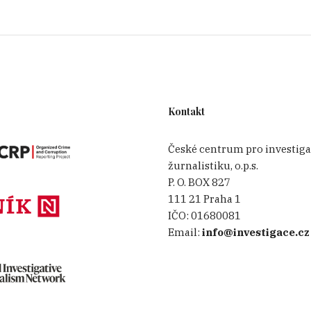
Kontakt
České centrum pro investiga
žurnalistiku, o.p.s.
P. O. BOX 827
111 21 Praha 1
IČO:
01680081
Email:
info@investigace.cz