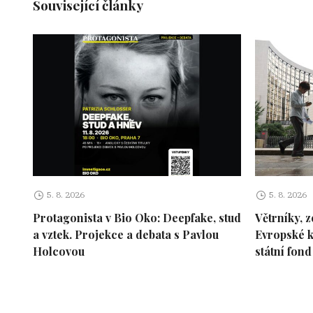
Související články
5. 8. 2026
5. 8. 2026
Protagonista v Bio Oko: Deepfake, stud
Větrníky, z
a vztek. Projekce a debata s Pavlou
Evropské k
Holcovou
státní fond